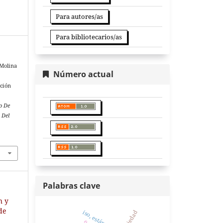
Para autores/as
Para bibliotecarios/as
 Molina
Número actual
ación
to De
 Del
Palabras clave
n y
 de
sociedad