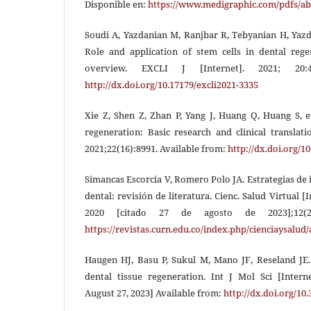
Disponible en:
https://www.medigraphic.com/pdfs/abr
Soudi A, Yazdanian M, Ranjbar R, Tebyanian H, Yazd
Role and application of stem cells in dental reg
overview. EXCLI J [Internet]. 2021; 20:4
http://dx.doi.org/10.17179/excli2021-3335
Xie Z, Shen Z, Zhan P, Yang J, Huang Q, Huang S, e
regeneration: Basic research and clinical translatio
2021;22(16):8991. Available from:
http://dx.doi.org/1
Simancas Escorcia V, Romero Polo JA. Estrategias de i
dental: revisión de literatura. Cienc. Salud Virtual [
2020 [citado 27 de agosto de 2023];12(2):
https://revistas.curn.edu.co/index.php/cienciaysalud/
Haugen HJ, Basu P, Sukul M, Mano JF, Reseland JE. 
dental tissue regeneration. Int J Mol Sci [Interne
August 27, 2023] Available from:
http://dx.doi.org/10