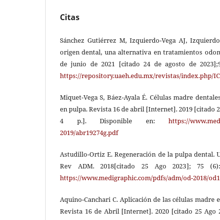
Citas
Sánchez Gutiérrez M, Izquierdo-Vega AJ, Izquierd
origen dental, una alternativa en tratamientos odont
de junio de 2021 [citado 24 de agosto de 2023];9
https://repository.uaeh.edu.mx/revistas/index.php/IC
Miquet-Vega S, Báez-Ayala É. Células madre dentale
en pulpa. Revista 16 de abril [Internet]. 2019 [citado 
4 p.]. Disponible en:
https://www.medi
2019/abr19274g.pdf
Astudillo-Ortiz E. Regeneración de la pulpa dental. U
Rev ADM. 2018[citado 25 Ago 2023]; 75 (6): 
https://www.medigraphic.com/pdfs/adm/od-2018/od1
Aquino-Canchari C. Aplicación de las células madre 
Revista 16 de Abril [Internet]. 2020 [citado 25 Ago 2