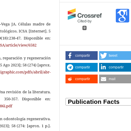
o-Vega JA. Células madre de
0
ológicos. ICSA [Internet]. 5
(18):238-47. Disponible en:
SA/article/view/6582
compartir
tweet
s, reparación y regeneración
25 Ago 2023]; 58 (274) [aprox.
compartir
compartir
graphic.com/pdfs/abril/abr-
compartir
mail
na revisión de la literatura.
350-357. Disponible en:
86i.pdf
en odontología regenerativa.
023]; 58 (274: [aprox. 1 p.].