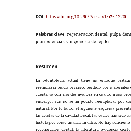
DOI:
https://doi.org/10.29057/icsa.v13i26.12200
Palabras clave:
regeneración dental, pulpa denta
pluripotenciales, ingenieria de tejidos
Resumen
La odontología actual tiene un enfoque restau
reemplazar tejido orgánico perdido por materiales 
cuenta ya con grandes avances en cuanto a sus prop
embargo, aún no se ha podido reemplazar por com
natural. Por lo tanto, el siguiente esquema presen
las células de la cavidad bucal, las cuales han sido a
histológico como análisis in vitro. No hay suficiente 
regeneración dental, la literatura evidencia cier