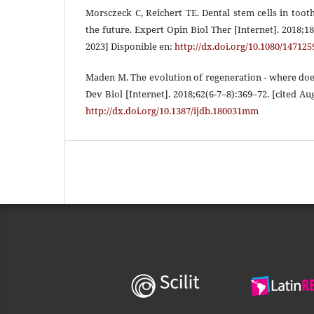
Morsczeck C, Reichert TE. Dental stem cells in toot
the future. Expert Opin Biol Ther [Internet]. 2018;18
2023] Disponible en:
http://dx.doi.org/10.1080/14712
Maden M. The evolution of regeneration - where doe
Dev Biol [Internet]. 2018;62(6-7–8):369–72. [cited Au
http://dx.doi.org/10.1387/ijdb.180031mm