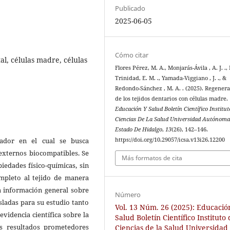
Publicado
2025-06-05
Cómo citar
l, células madre, células
Flores Pérez, M. A., Monjarás-Ávila , A. J. .,
Trinidad, E. M. ., Yamada-Viggiano , J. ., &
Redondo-Sánchez , M. A. . (2025). Regener
de los tejidos dentarios con células madre.
Educación Y Salud Boletín Científico Institu
Ciencias De La Salud Universidad Autónoma
Estado De Hidalgo
,
13
(26), 142–146.
rador en el cual se busca
https://doi.org/10.29057/icsa.v13i26.12200
externos biocompatibles. Se
Más formatos de cita
iedades físico-químicas, sin
pleto al tejido de manera
ta información general sobre
Número
isladas para su estudio tanto
Vol. 13 Núm. 26 (2025): Educació
evidencia científica sobre la
Salud Boletín Científico Instituto
tos resultados prometedores
Ciencias de la Salud Universidad