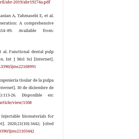
il/abr-2019/abr19274a.pdf
anian A, Tahmasebi E, et al.
eneration: A comprehensive
54–89. Available from:
t al. Functional dental pulp
n. Int J Mol Sci [Internet].
0.3390/ijms22168991
ngeniería tisular de la pulpa
Internet]. 30 de diciembre de
113-26. Disponible en:
article/view/1508
Injectable biomaterials for
t]. 2020;21(10):3442; [cited
.3390/ijms21103442