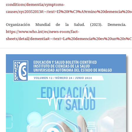
conditions/dementia/symptoms-
causes/syc20352013#:~:text=El%20t%C3%A9rmino%20demencia%20
Organización Mundial de la Salud. (2023). Demencia.
https://www.who.int/es/news-room/fact-
sheets/detail/dementia#:~:text=La%20demencia%20es%20un%20