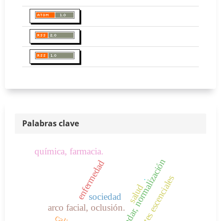
Palabras clave
química, farmacia.
iso, estándar, normalización
enfermedad
.
nutrientes escenciales
salud
sociedad
arco facial, oclusión.