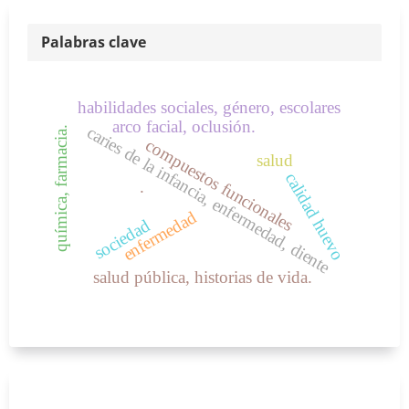
Palabras clave
habilidades sociales, género, escolares
arco facial, oclusión.
caries de la infancia, enfermedad, diente
química, farmacia.
compuestos funcionales
salud
calidad huevo
.
enfermedad
sociedad
salud pública, historias de vida.