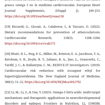
grasos omega 3 en la medicina cardiovascular. European Heart
Journal Supplements, 2(Suppl J), J49–J53.
https://doi.org/10.1093/eurheartj/suaa118
[19] Riccardi, G., Giosuè, A., Calabrese, I., & Vaccaro, O. (2022).
Dietary recommendations for prevention of atherosclerosis.
Cardiovascular Research, 118(5), 1188–1204.
https://doi.org/10.1093/cvr/cvab173
[20] Bhatt, D. L., Steg, P. G., Miller, M., Brinton, E. A., Jacobson, T. A.,
Ketchum, S. B., Doyle, R. T., Juliano, R. A., Jiao, L., Granowitz, C.,
Tardif, J. C., & Ballantyne, C. M.; REDUCE-IT Investigators. (2019).
Cardiovascular risk reduction with icosapent ethyl for
hypertriglyceridemia. The New England Journal of Medicine,
380(1), 11–22.
https://doi.org/10.1056/NEJMoa1812792
[21] Li, M., Li, Z., & Fan, Y. (2025). Omega-3 fatty acids: multi-target
mechanisms and therapeutic applications in neurodevelopmental
disorders and epilepsy. Frontiers in Nutrition, 12, 1598588.