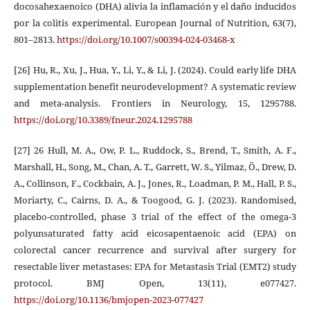
docosahexaenoico (DHA) alivia la inflamación y el daño inducidos
por la colitis experimental. European Journal of Nutrition, 63(7),
801–2813.
https://doi.org/10.1007/s00394-024-03468-x
[26] Hu, R., Xu, J., Hua, Y., Li, Y., & Li, J. (2024). Could early life DHA
supplementation benefit neurodevelopment? A systematic review
and meta-analysis. Frontiers in Neurology, 15, 1295788.
https://doi.org/10.3389/fneur.2024.1295788
[27] 26 Hull, M. A., Ow, P. L., Ruddock, S., Brend, T., Smith, A. F.,
Marshall, H., Song, M., Chan, A. T., Garrett, W. S., Yilmaz, Ö., Drew, D.
A., Collinson, F., Cockbain, A. J., Jones, R., Loadman, P. M., Hall, P. S.,
Moriarty, C., Cairns, D. A., & Toogood, G. J. (2023). Randomised,
placebo-controlled, phase 3 trial of the effect of the omega-3
polyunsaturated fatty acid eicosapentaenoic acid (EPA) on
colorectal cancer recurrence and survival after surgery for
resectable liver metastases: EPA for Metastasis Trial (EMT2) study
protocol. BMJ Open, 13(11), e077427.
https://doi.org/10.1136/bmjopen-2023-077427