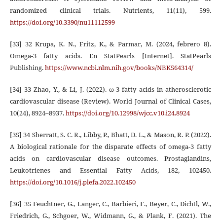
randomized clinical trials. Nutrients, 11(11), 599.
https://doi.org/10.3390/nu11112599
[33] 32 Krupa, K. N., Fritz, K., & Parmar, M. (2024, febrero 8).
Omega-3 fatty acids. En StatPearls [Internet]. StatPearls
Publishing.
https://www.ncbi.nlm.nih.gov/books/NBK564314/
[34] 33 Zhao, Y., & Li, J. (2022). ω-3 fatty acids in atherosclerotic
cardiovascular disease (Review). World Journal of Clinical Cases,
10(24), 8924–8937.
https://doi.org/10.12998/wjcc.v10.i24.8924
[35] 34 Sherratt, S. C. R., Libby, P., Bhatt, D. L., & Mason, R. P. (2022).
A biological rationale for the disparate effects of omega-3 fatty
acids on cardiovascular disease outcomes. Prostaglandins,
Leukotrienes and Essential Fatty Acids, 182, 102450.
https://doi.org/10.1016/j.plefa.2022.102450
[36] 35 Feuchtner, G., Langer, C., Barbieri, F., Beyer, C., Dichtl, W.,
Friedrich, G., Schgoer, W., Widmann, G., & Plank, F. (2021). The