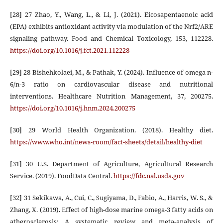
[28] 27 Zhao, Y., Wang, L., & Li, J. (2021). Eicosapentaenoic acid
(EPA) exhibits antioxidant activity via modulation of the Nrf2/ARE
signaling pathway. Food and Chemical Toxicology, 153, 112228.
https://doi.org/10.1016/j.fct.2021.112228
[29] 28 Bishehkolaei, M., & Pathak, Y. (2024). Influence of omega n-
6/n-3 ratio on cardiovascular disease and nutritional
interventions. Healthcare Nutrition Management, 37, 200275.
https://doi.org/10.1016/j.hnm.2024.200275
[30] 29 World Health Organization. (2018). Healthy diet.
https://www.who.int/news-room/fact-sheets/detail/healthy-diet
[31] 30 U.S. Department of Agriculture, Agricultural Research
Service. (2019). FoodData Central.
https://fdc.nal.usda.gov
[32] 31 Sekikawa, A., Cui, C., Sugiyama, D., Fabio, A., Harris, W. S., &
Zhang, X. (2019). Effect of high-dose marine omega-3 fatty acids on
atherosclerosis: A systematic review and meta-analysis of