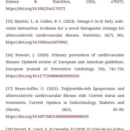
Science & Nutrition, 13(6), e70372.
https://doi.org/10.1002/fsn3.70372
[15] Djuricic, I., & Calder, P. C. (2024). Omega-3 (n-3) fatty acid–
statin interaction: Evidence for a novel therapeutic strategy for
atherosclerotic cardiovascular disease. Nutrients, 16(7), 962.
https://doi.org/10.3390/nu16070962
[16] Stewart, J. (2020). Primary prevention of cardiovascular
disease: Updated review of European and American guidelines.
European Journal of Preventive Cardiology, 7(8), 741–750.
https://doi.org/10.1177/2048004020949326
[17] Reyes-Soffer, G. (2021). Triglyceride-rich lipoproteins and
atherosclerotic cardiovascular disease risk: Current status and
treatments. Current Opinion in Endocrinology, Diabetes and
Obesity, 28(2), 85–89.
https://doi.org/10.1097/MED.0000000000000619
[18] Ferrari, R., Censi, S., & Cimaglia, P. (2020). El viaje de los ácidos