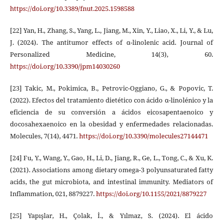
https://doi.org/10.3389/fnut.2025.1598588
[22] Yan, H., Zhang, S., Yang, L., Jiang, M., Xin, Y., Liao, X., Li, Y., & Lu,
J. (2024). The antitumor effects of α-linolenic acid. Journal of
Personalized Medicine, 14(3), 60.
https://doi.org/10.3390/jpm14030260
[23] Takic, M., Pokimica, B., Petrovic-Oggiano, G., & Popovic, T.
(2022). Efectos del tratamiento dietético con ácido α-linolénico y la
eficiencia de su conversión a ácidos eicosapentaenoico y
docosahexaenoico en la obesidad y enfermedades relacionadas.
Molecules, 7(14), 4471.
https://doi.org/10.3390/molecules27144471
[24] Fu, Y., Wang, Y., Gao, H., Li, D., Jiang, R., Ge, L., Tong, C., & Xu, K.
(2021). Associations among dietary omega-3 polyunsaturated fatty
acids, the gut microbiota, and intestinal immunity. Mediators of
Inflammation, 021, 8879227.
https://doi.org/10.1155/2021/8879227
[25] Yapışlar, H., Çolak, İ., & Yılmaz, S. (2024). El ácido