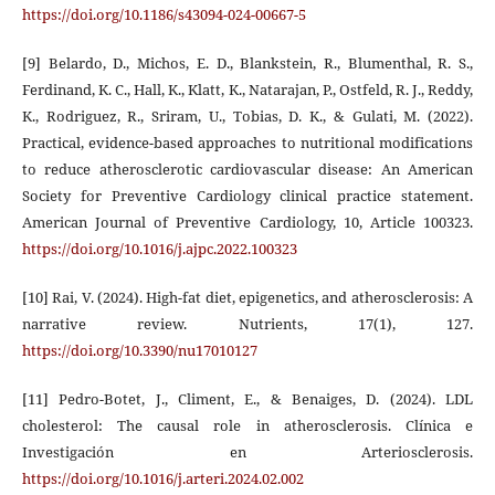
https://doi.org/10.1186/s43094-024-00667-5
[9] Belardo, D., Michos, E. D., Blankstein, R., Blumenthal, R. S.,
Ferdinand, K. C., Hall, K., Klatt, K., Natarajan, P., Ostfeld, R. J., Reddy,
K., Rodriguez, R., Sriram, U., Tobias, D. K., & Gulati, M. (2022).
Practical, evidence-based approaches to nutritional modifications
to reduce atherosclerotic cardiovascular disease: An American
Society for Preventive Cardiology clinical practice statement.
American Journal of Preventive Cardiology, 10, Article 100323.
https://doi.org/10.1016/j.ajpc.2022.100323
[10] Rai, V. (2024). High-fat diet, epigenetics, and atherosclerosis: A
narrative review. Nutrients, 17(1), 127.
https://doi.org/10.3390/nu17010127
[11] Pedro-Botet, J., Climent, E., & Benaiges, D. (2024). LDL
cholesterol: The causal role in atherosclerosis. Clínica e
Investigación en Arteriosclerosis.
https://doi.org/10.1016/j.arteri.2024.02.002