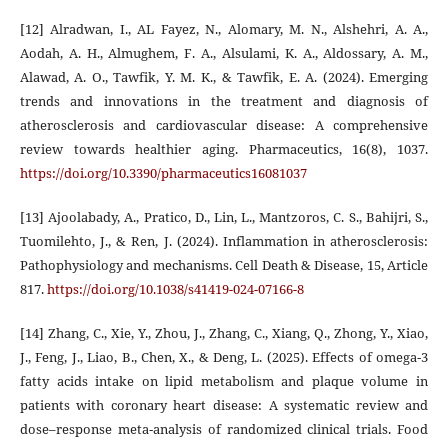
[12] Alradwan, I., AL Fayez, N., Alomary, M. N., Alshehri, A. A.,
Aodah, A. H., Almughem, F. A., Alsulami, K. A., Aldossary, A. M.,
Alawad, A. O., Tawfik, Y. M. K., & Tawfik, E. A. (2024). Emerging
trends and innovations in the treatment and diagnosis of
atherosclerosis and cardiovascular disease: A comprehensive
review towards healthier aging. Pharmaceutics, 16(8), 1037.
https://doi.org/10.3390/pharmaceutics16081037
[13] Ajoolabady, A., Pratico, D., Lin, L., Mantzoros, C. S., Bahijri, S.,
Tuomilehto, J., & Ren, J. (2024). Inflammation in atherosclerosis:
Pathophysiology and mechanisms. Cell Death & Disease, 15, Article
817.
https://doi.org/10.1038/s41419-024-07166-8
[14] Zhang, C., Xie, Y., Zhou, J., Zhang, C., Xiang, Q., Zhong, Y., Xiao,
J., Feng, J., Liao, B., Chen, X., & Deng, L. (2025). Effects of omega‐3
fatty acids intake on lipid metabolism and plaque volume in
patients with coronary heart disease: A systematic review and
dose–response meta‐analysis of randomized clinical trials. Food