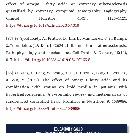
effect of omega-3 fatty acids on coronary atherosclerosis
quantified by coronary computed tomography angiography.
Clinical Nutrition, 40(3), 1123–1129.
https://doi.org/10.1016/j.clnu.2020.07.016
[37] 36 Ajoolabady, A., Pratico, D., Lin, L., Mantzoros, C. S., Bahijri,
S.,Tuomilehto, J.,& Ren, J. (2024). Inflammation in atherosclerosis:
Pathophysiology and mechanisms. Cell Death & Disease, 15(11),
817.
https://doi.org/10.1038/s41419-024-07166-8
[38] 37- Yang, Y., Deng, W., Wang, Y., Li, T., Chen, Y., Long, C., Wen, Q.,
& Wu, Y. (2022). The effect of omega-3 fatty acids and its
combination with statins on lipid profile in patients with
hypertriglyceridemia: A systematic review and meta-analysis of
randomized controlled trials. Frontiers in Nutrition, 9, 1039056.
https://doi.org/10.3389/fnut.2022.1039056