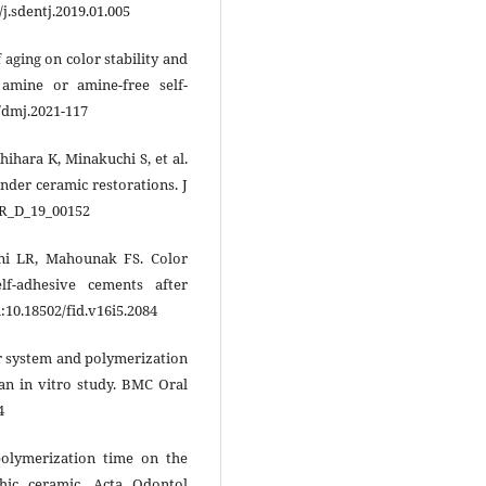
/j.sdentj.2019.01.005
 aging on color stability and
amine or amine-free self-
2/dmj.2021-117
hihara K, Minakuchi S, et al.
under ceramic restorations. J
JPR_D_19_00152
ni LR, Mahounak FS. Color
lf-adhesive cements after
i:10.18502/fid.v16i5.2084
tor system and polymerization
 an in vitro study. BMC Oral
4
polymerization time on the
hic ceramic. Acta Odontol