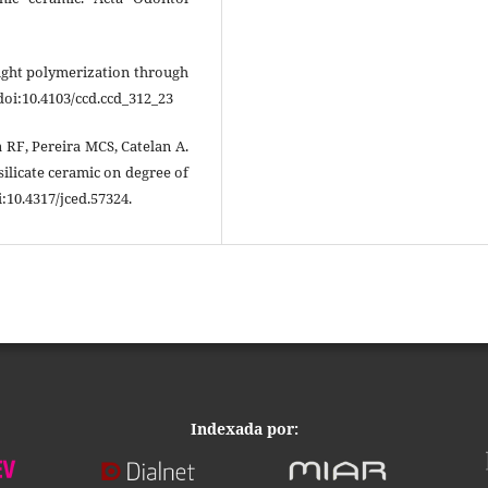
 Light polymerization through
doi:10.4103/ccd.ccd_312_23
 RF, Pereira MCS, Catelan A.
silicate ceramic on degree of
i:10.4317/jced.57324.
Indexada por: