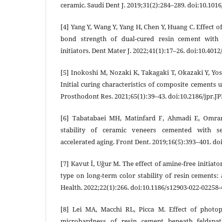
ceramic. Saudi Dent J. 2019;31(2):284–289. doi:10.1016
[4] Yang Y, Wang Y, Yang H, Chen Y, Huang C. Effect of
bond strength of dual-cured resin cement with 
initiators. Dent Mater J. 2022;41(1):17–26. doi:10.401
[5] Inokoshi M, Nozaki K, Takagaki T, Okazaki Y, Yos
Initial curing characteristics of composite cements 
Prosthodont Res. 2021;65(1):39–43. doi:10.2186/jpr.
[6] Tabatabaei MH, Matinfard F, Ahmadi E, Omra
stability of ceramic veneers cemented with se
accelerated aging. Front Dent. 2019;16(5):393–401. do
[7] Kavut İ, Uğur M. The effect of amine-free initia
type on long-term color stability of resin cements:
Health. 2022;22(1):266. doi:10.1186/s12903-022-02258-
[8] Lei MA, Macchi RL, Picca M. Effect of photo
microhardness of resin cement beneath feldspat