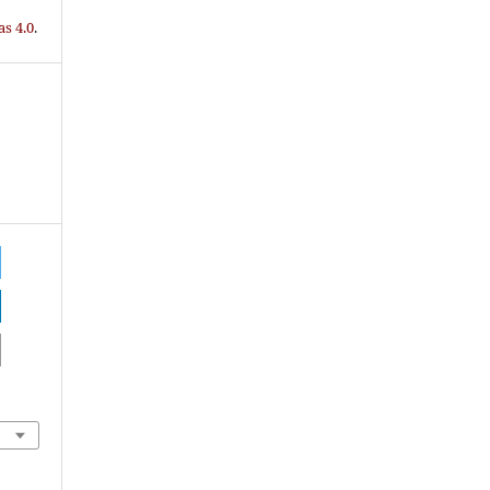
s 4.0
.