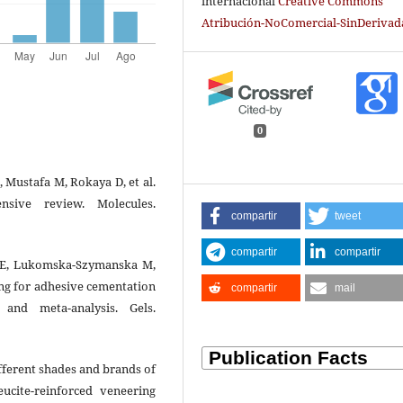
internacional
Creative Commons
Atribución-NoComercial-SinDerivada
0
 Mustafa M, Rokaya D, et al.
sive review. Molecules.
compartir
tweet
compartir
compartir
 CE, Lukomska-Szymanska M,
ing for adhesive cementation
compartir
mail
 and meta-analysis. Gels.
ifferent shades and brands of
eucite-reinforced veneering