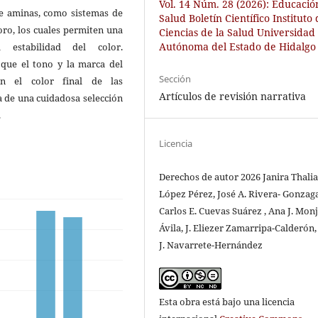
Vol. 14 Núm. 28 (2026): Educació
de aminas, como sistemas de
Salud Boletín Científico Instituto
oro, los cuales permiten una
Ciencias de la Salud Universidad
Autónoma del Estado de Hidalgo
 estabilidad del color.
 que el tono y la marca del
Sección
en el color final de las
Artículos de revisión narrativa
a de una cuidadosa selección
.
Licencia
Derechos de autor 2026 Janira Thali
López Pérez, José A. Rivera- Gonzaga
Carlos E. Cuevas Suárez , Ana J. Monj
Ávila, J. Eliezer Zamarripa-Calderón,
J. Navarrete-Hernández
Esta obra está bajo una licencia