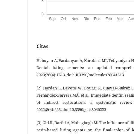
Citas
Heboyan A, Vardanyan A, Karobari MI, Tebyaniyan H,
Dental luting cements: an updated comprehen
2023;28(4):1613. doi:10.3390/molecules28041613
[2] Hardan L, Devoto W, Bourgi R, Cuevas-Suárez
Fernández-Barrera MÁ, et al. Immediate dentin seal
of indirect restorations: a systematic review
2022;8(4):223. doi:10.3390/gels8040223
[3] Giti R, Barfei A, Mohaghegh M. The influence of d
resin-based luting agents on the final color of l