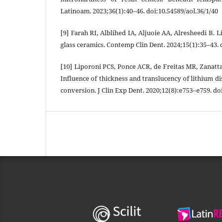
Latinoam. 2023;36(1):40–46. doi:10.54589/aol.36/1/40
[9] Farah RI, Alblihed IA, Aljuoie AA, Alresheedi B.
glass ceramics. Contemp Clin Dent. 2024;15(1):35–43. 
[10] Liporoni PCS, Ponce ACR, de Freitas MR, Zanatta
Influence of thickness and translucency of lithium di
conversion. J Clin Exp Dent. 2020;12(8):e753–e759. do