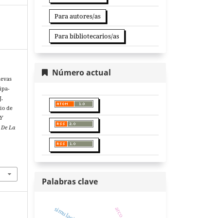
Para autores/as
Para bibliotecarios/as
Número actual
uevas
ipa-
J.
io de
 Y
s De La
Palabras clave