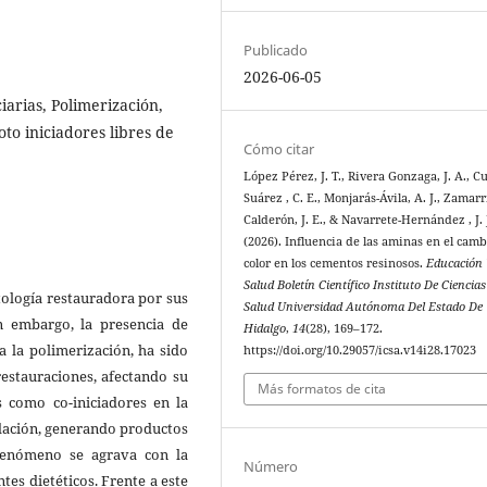
Publicado
2026-06-05
arias, Polimerización,
oto iniciadores libres de
Cómo citar
López Pérez, J. T., Rivera Gonzaga, J. A., C
Suárez , C. E., Monjarás-Ávila, A. J., Zamarr
Calderón, J. E., & Navarrete-Hernández , J. 
(2026). Influencia de las aminas en el camb
color en los cementos resinosos.
Educación
Salud Boletín Científico Instituto De Ciencia
ología restauradora por sus
Salud Universidad Autónoma Del Estado De
n embargo, la presencia de
Hidalgo
,
14
(28), 169–172.
a la polimerización, ha sido
https://doi.org/10.29057/icsa.v14i28.17023
restauraciones, afectando su
Más formatos de cita
s como co-iniciadores en la
idación, generando productos
fenómeno se agrava con la
Número
tes dietéticos. Frente a este