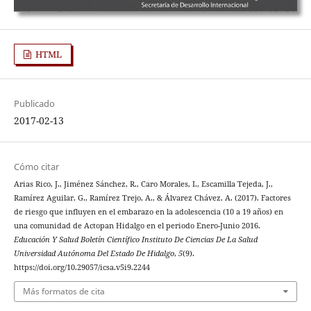
HTML
Publicado
2017-02-13
Cómo citar
Arias Rico, J., Jiménez Sánchez, R., Caro Morales, I., Escamilla Tejeda, J.,
Ramírez Aguilar, G., Ramírez Trejo, A., & Álvarez Chávez, A. (2017). Factores
de riesgo que influyen en el embarazo en la adolescencia (10 a 19 años) en
una comunidad de Actopan Hidalgo en el periodo Enero-Junio 2016.
Educación Y Salud Boletín Científico Instituto De Ciencias De La Salud
Universidad Autónoma Del Estado De Hidalgo
,
5
(9).
https://doi.org/10.29057/icsa.v5i9.2244
Más formatos de cita