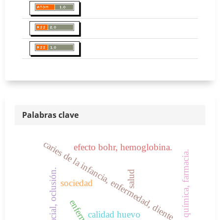
Palabras clave
caries de la infancia, enfermedad, diente
efecto bohr, hemoglobina.
química, farmacia.
arco facial, oclusión.
salud
sociedad
enfermedad
calidad huevo