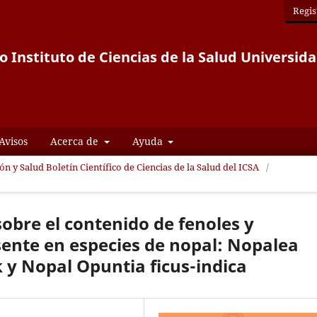
Regis
co Instituto de Ciencias de la Salud Univers
Avisos
Acerca de
Ayuda
ón y Salud Boletín Científico de Ciencias de la Salud del ICSA
/
sobre el contenido de fenoles y
sente en especies de nopal: Nopalea
k y Nopal Opuntia ficus-indica