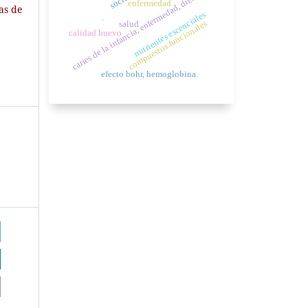
caries de la infancia, enfermedad, diente
enfermedad
ias de
nutrientes escenciales
compuestos funcionales
.
salud
calidad huevo
efecto bohr, hemoglobina.