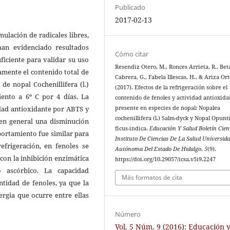
Publicado
2017-02-13
ulación de radicales libres,
an evidenciado resultados
Cómo citar
ficiente para validar su uso
Resendiz Otero, M., Ronces Arrieta, R., Be
amente el contenido total de
Cabrera, G., Fabela Illescas, H., & Ariza Ort
de nopal Cochenillifera (l.)
(2017). Efectos de la refrigeración sobre el
ento a 6º C por 4 días. La
contenido de fenoles y actividad antioxida
dad antioxidante por ABTS y
presente en especies de nopal: Nopalea
cochenillifera (l.) Salm-dyck y Nopal Opunt
en general una disminución
ficus-indica.
Educación Y Salud Boletín Cient
portamiento fue similar para
Instituto De Ciencias De La Salud Universid
frigeración, en fenoles se
Autónoma Del Estado De Hidalgo
,
5
(9).
con la inhibición enzimática
https://doi.org/10.29057/icsa.v5i9.2247
 ascórbico. La capacidad
Más formatos de cita
ntidad de fenoles, ya que la
ergia que ocurre entre ellas
Número
Vol. 5 Núm. 9 (2016): Educación 