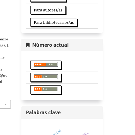
Para autores/as
Para bibliotecarios/as
tanzos
Número actual
ega, J.
nte
ia
ífico
ad
Palabras clave
sociedad
y