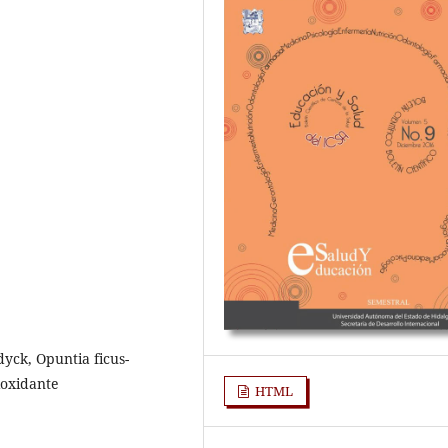
dyck, Opuntia ficus-
ioxidante
HTML