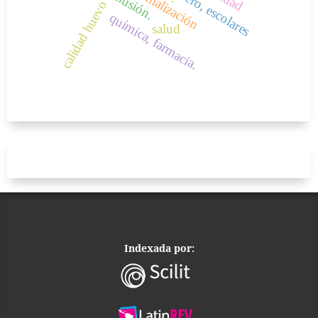
.
calidad huevo
química, farmacia.
salud
Indexada por: