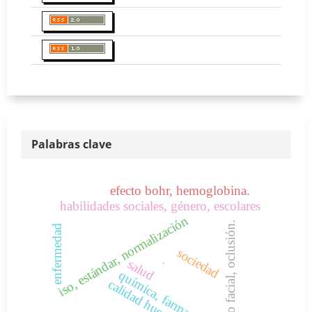
Palabras clave
efecto bohr, hemoglobina.
habilidades sociales, género, escolares
iso, estándar, normalización
arco facial, oclusión.
enfermedad
sociedad
.
salud
química, farmacia.
calidad huevo