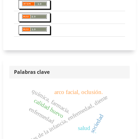
Palabras clave
química, farmacia.
arco facial, oclusión.
caries de la infancia, enfermedad, diente
calidad huevo
enfermedad
sociedad
salud
.