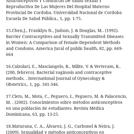
Anticonceptivos Y Conductas De Salud Sexual Y
Reproductiva De Las Mujeres Del Hospital Materno
Provincial De Cordoba. Universidad Nacional de Cordoba
Escuela De Salud Pública., 1, pp. 1-75.
15.Chen,J., Franklyn N., Judson, J. & Douglas, M.. (1992).
Barrier Contraceptives and Sexually Transmitted Diseases
in Women: A Comparison of Female-Dependent Methods
and Condoms. America Jural of public health, 82, pp. 669-
664
16.Calzolari, E., Masciangelo, R., Milite, V. & Verteram, R..
(200, febrero). Bacterial vaginosis and contraceptive
methods. . International Journal of Gynecology &
Obstetrics., 1, pp. 341-346.
17.Cleto, M., Mota, C., Peguero, I., Peguero, M. & Palacencio,
M. . (2002). Conocimientos sobre métodos anticonceptivos
en una población de estudiantes. Revista Médica
Dominicana, 63, pp. 13-25.
18.Maturana, C. A., Álvarez, J. G., Carbonel & Neira, J.
(2009). Sexualidad y métodos anticonceptivos en