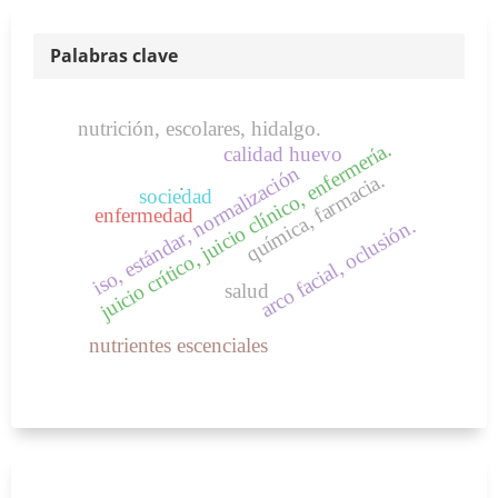
Palabras clave
nutrición, escolares, hidalgo.
juicio crítico, juicio clínico, enfermería.
calidad huevo
iso, estándar, normalización
química, farmacia.
.
sociedad
enfermedad
arco facial, oclusión.
salud
nutrientes escenciales