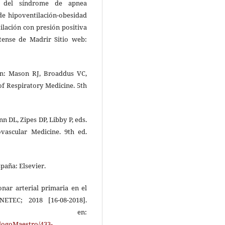
to del síndrome de apnea
de hipoventilación-obesidad
ilación con presión positiva
utense de Madrir Sitio web:
In: Mason RJ, Broaddus VC,
of Respiratory Medicine. 5th
 DL, Zipes DP, Libby P, eds.
vascular Medicine. 9th ed.
spaña: Elsevier.
nar arterial primaria en el
NETEC; 2018 [16-08-2018].
e en:
alogoMaestro/433-