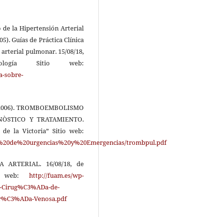
 de la Hipertensión Arterial
5). Guías de Práctica Clínica
 arterial pulmonar. 15/08/18,
logía Sitio web:
a-sobre-
. (2006). TROMBOEMBOLISMO
NÒSTICO Y TRATAMIENTO.
n de la Victoria” Sitio web:
al%20de%20urgencias%20y%20Emergencias/trombpul.pdf
ÍA ARTERIAL. 16/08/18, de
io web:
http://fuam.es/wp-
-y-Cirug%C3%ADa-de-
tr%C3%ADa-Venosa.pdf