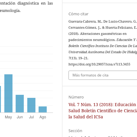
ntación diagnóstica en las
neumología.
Cómo citar
Guevara-Cabrera, M., De Lucio-Chavero, G.
Cervantes-Gómez, J., & Huerta-Feliciano, E
(2018). Alteraciones gasométricas en
padecimientos neumológicos.
Educación Y 
Boletín Científico Instituto De Ciencias De L
Universidad Autónoma Del Estado De Hidal
7
(13), 19–21.
https://doi.org/10.29057/icsa.v7i13.3455
Más formatos de cita
Número
Vol. 7 Núm. 13 (2018): Educación
Salud Boletín Científico de Cienc
la Salud del ICSa
Sección