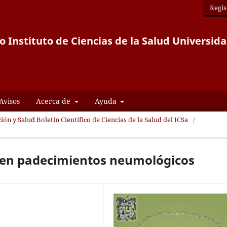
Regis
co Instituto de Ciencias de la Salud Univers
Avisos
Acerca de
Ayuda
ión y Salud Boletín Científico de Ciencias de la Salud del ICSa
/
 en padecimientos neumológicos