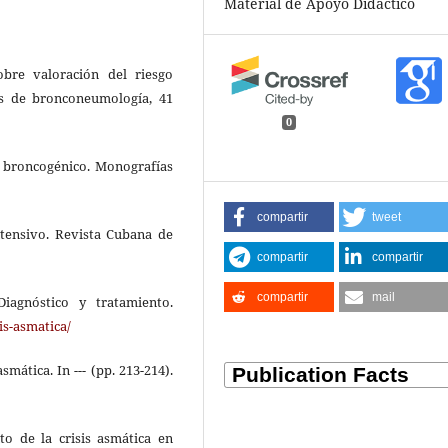
Material de Apoyo Didáctico
sobre valoración del riesgo
os de bronconeumología, 41
0
ma broncogénico. Monografías
compartir
tweet
intensivo. Revista Cubana de
compartir
compartir
compartir
mail
iagnóstico y tratamiento.
is-asmatica/
mática. In --- (pp. 213-214).
nto de la crisis asmática en