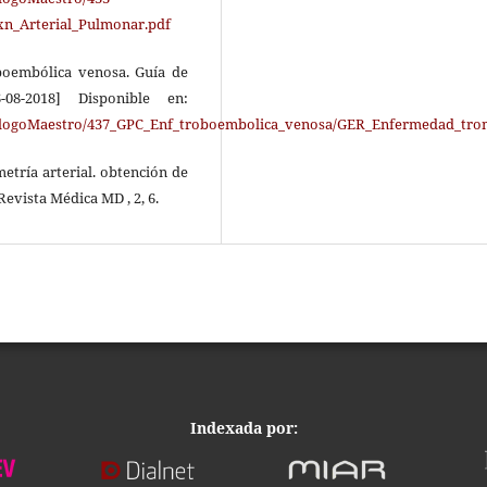
xn_Arterial_Pulmonar.pdf
oembólica venosa. Guía de
-08-2018] Disponible en:
atalogoMaestro/437_GPC_Enf_troboembolica_venosa/GER_Enfermedad_tr
etría arterial. obtención de
Revista Médica MD , 2, 6.
Indexada por: