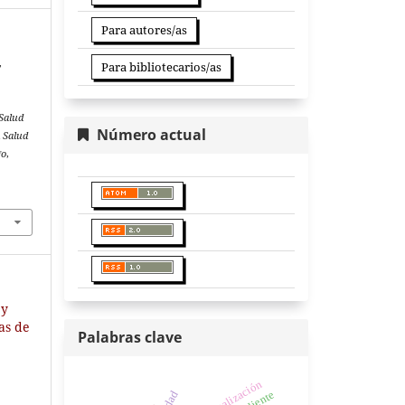
Para autores/as
,
Para bibliotecarios/as
.
Salud
Número actual
a Salud
go
,
 y
ias de
Palabras clave