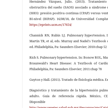
Hernández Vázquez, Julio. (2013). Tratamien
obstructiva del sueño (SAOS) asociado a síndrome 
(SHO): presión positiva continua (CPAP) versus vent
BI-nivel (BIPAP). 16/08/18, de Universidad Compl
https://eprints.ucm.es/17654/
Channick RN, Rubin LJ. Pulmonary hypertension. 
Martin TR, et al, eds. Murray and Nadel's Textbook 
ed. Philadelphia, Pa: Saunders Elsevier; 2010:chap 52
Rich S. Pulmonary hypertension. In: Bonow ROL, Mann
Braunwald's Heart Disease: A Textbook of Cardio
Philadelphia, Pa: Saunders Elsevier; 2011:chap 78
Guyton y Hall. (2011). Tratado de fisiología médica. E
Diagnóstico y tratamiento de la hipertensión pulmo
adulto. Guía de referencia rápida. México, CE
Disponibl
http://www.cenetec.salud.gob.mx/descargas/gpc/Cat