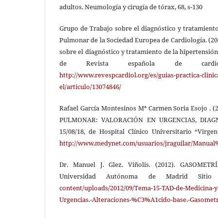
adultos. Neumología y cirugía de tórax, 68, s-130
Grupo de Trabajo sobre el diagnóstico y tratamiento
Pulmonar de la Sociedad Europea de Cardiología. (200
sobre el diagnóstico y tratamiento de la hipertensión
de Revista española de cardio
http://www.revespcardiol.org/es/guias-practica-clinic
el/articulo/13074846/
Rafael García Montesinos Mª Carmen Soria Esojo 
PULMONAR: VALORACIÓN EN URGENCIAS, DIAG
15/08/18, de Hospital Clínico Universitario “Virge
http://www.medynet.com/usuarios/jraguilar/Manu
Dr. Manuel J. Glez. Viñolis. (2012). GASOMETR
Universidad Autónoma de Madrid Sit
content/uploads/2012/09/Tema-15-TAD-de-Medicina
Urgencias.-Alteraciones-%C3%A1cido-base.-Gasome