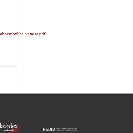
omboembxlica_venosa.pdf