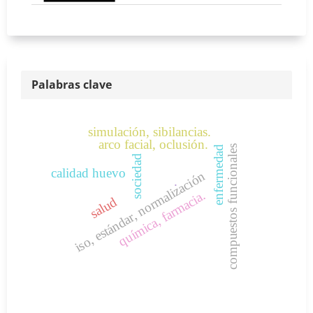
Palabras clave
simulación, sibilancias.
arco facial, oclusión.
compuestos funcionales
enfermedad
sociedad
calidad huevo
iso, estándar, normalización
.
química, farmacia.
salud