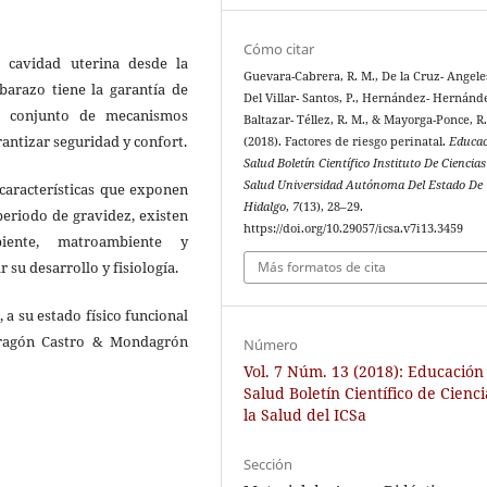
Cómo citar
 cavidad uterina desde la
Guevara-Cabrera, R. M., De la Cruz- Angeles,
barazo tiene la garantía de
Del Villar- Santos, P., Hernández- Hernánde
un conjunto de mecanismos
Baltazar- Téllez, R. M., & Mayorga-Ponce, R.
ntizar seguridad y confort.
(2018). Factores de riesgo perinatal.
Educac
Salud Boletín Científico Instituto De Ciencia
Salud Universidad Autónoma Del Estado De
 características que exponen
Hidalgo
,
7
(13), 28–29.
periodo de gravidez, existen
https://doi.org/10.29057/icsa.v7i13.3459
iente, matroambiente y
Más formatos de cita
su desarrollo y fisiología.
 a su estado físico funcional
dragón Castro & Mondagrón
Número
Vol. 7 Núm. 13 (2018): Educación
Salud Boletín Científico de Cienc
la Salud del ICSa
Sección