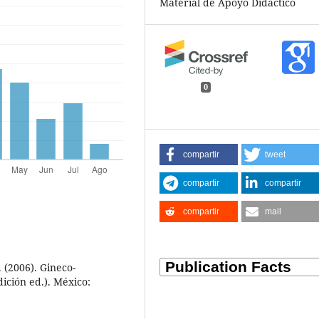
Material de Apoyo Didáctico
0
compartir
tweet
compartir
compartir
compartir
mail
(2006). Gineco-
dición ed.). México: