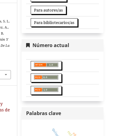
Para autores/as
 S. I.,
Para bibliotecarios/as
z, A.,
 B.
ión Y
Número actual
s De La
 y
ias de
Palabras clave