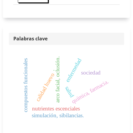
Palabras clave
arco facial, oclusión.
enfermedad
compuestos funcionales
.
sociedad
calidad huevo
química, farmacia.
salud
nutrientes escenciales
simulación, sibilancias.