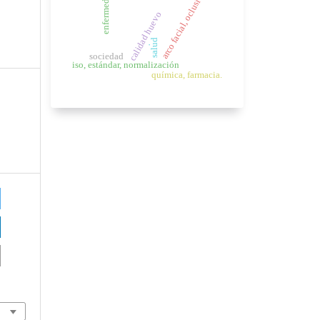
arco facial, oclusión.
enfermedad
calidad huevo
salud
.
sociedad
iso, estándar, normalización
química, farmacia.