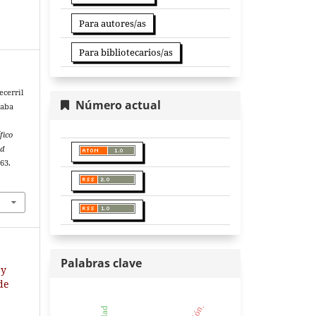
Para autores/as
Para bibliotecarios/as
ecerril
Número actual
caba
fico
ad
–63.
Palabras clave
 y
 de