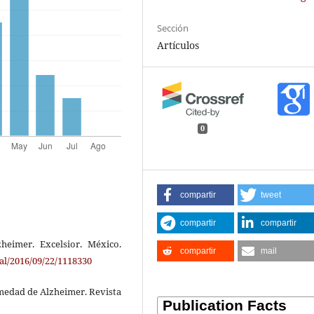
Sección
Artículos
0
compartir
tweet
compartir
compartir
heimer. Excelsior. México.
compartir
mail
al/2016/09/22/1118330
rmedad de Alzheimer. Revista