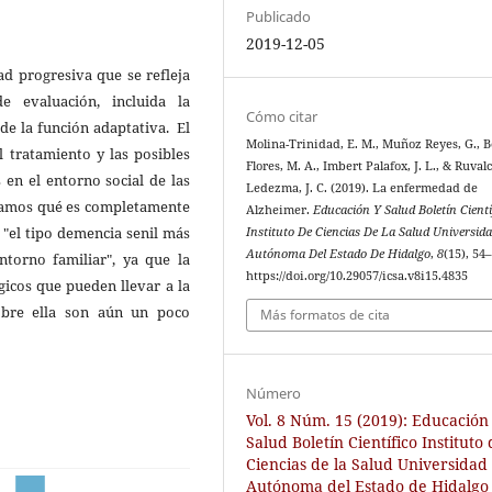
Publicado
2019-12-05
d progresiva que se refleja
 evaluación, incluida la
Cómo citar
de la función adaptativa. El
Molina-Trinidad, E. M., Muñoz Reyes, G., B
l tratamiento y las posibles
Flores, M. A., Imbert Palafox, J. L., & Ruval
 en el entorno social de las
Ledezma, J. C. (2019). La enfermedad de
nsamos qué es completamente
Alzheimer.
Educación Y Salud Boletín Cientí
"el tipo demencia senil más
Instituto De Ciencias De La Salud Universid
Autónoma Del Estado De Hidalgo
,
8
(15), 54
entorno familiar", ya que la
https://doi.org/10.29057/icsa.v8i15.4835
gicos que pueden llevar a la
bre ella son aún un poco
Más formatos de cita
Número
Vol. 8 Núm. 15 (2019): Educación
Salud Boletín Científico Instituto
Ciencias de la Salud Universidad
Autónoma del Estado de Hidalgo