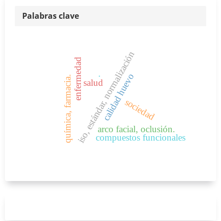
Palabras clave
iso, estándar, normalización
enfermedad
.
calidad huevo
química, farmacia.
salud
sociedad
arco facial, oclusión.
compuestos funcionales