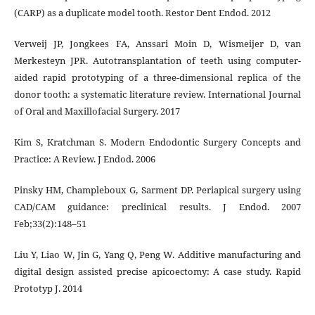
(CARP) as a duplicate model tooth. Restor Dent Endod. 2012
Verweij JP, Jongkees FA, Anssari Moin D, Wismeijer D, van
Merkesteyn JPR. Autotransplantation of teeth using computer-
aided rapid prototyping of a three-dimensional replica of the
donor tooth: a systematic literature review. International Journal
of Oral and Maxillofacial Surgery. 2017
Kim S, Kratchman S. Modern Endodontic Surgery Concepts and
Practice: A Review. J Endod. 2006
Pinsky HM, Champleboux G, Sarment DP. Periapical surgery using
CAD/CAM guidance: preclinical results. J Endod. 2007
Feb;33(2):148–51
Liu Y, Liao W, Jin G, Yang Q, Peng W. Additive manufacturing and
digital design assisted precise apicoectomy: A case study. Rapid
Prototyp J. 2014