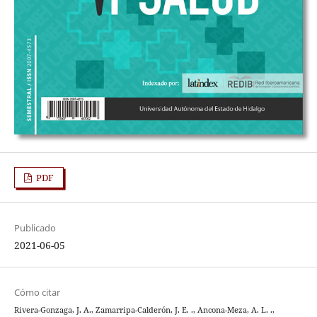
PDF
Publicado
2021-06-05
Cómo citar
Rivera-Gonzaga, J. A., Zamarripa-Calderón, J. E. ., Ancona-Meza, A. L. .,