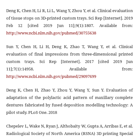
Deng K, Chen H, Li R, Li L, Wang Y, Zhou Y, et al. Clinical evaluation
of tissue stops on 3D-printed custom trays. Sci Rep [Internet]. 2019
Feb 12 [cited 2019 Jun 11];9(1):1807. Available from:
http://www.ncbi.nlm.nih.gov/pubmed/30755638
Sun Y, Chen H, Li H, Deng K, Zhao T, Wang Y, et al. Clinical
evaluation of final impressions from three-dimensional printed
custom trays. Sci Rep [Internet]. 2017 [cited 2019 Jun
11];7(1):14958. Available from:
http://www.ncbi.nlm.nih.gov/pubmed/29097699
Deng K, Chen H, Zhao Y, Zhou Y, Wang Y, Sun Y. Evaluation of
adaptation of the polylactic acid pattern of maxillary complete
dentures fabricated by fused deposition modelling technology: A
pilot study. PLoS One. 2018
Chepelev L, Wake N, Ryan J, Althobaity W, Gupta A, Arribas E, et al.
Radiological Society of North America (RSNA) 3D printing Special