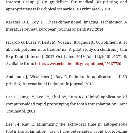
Interest Group (SIG): guidelines for medical 3D printing and
appropriateness for clinical scenarios. 3D Print Med. 2018
Karatas OH, Toy E. Three-dimensional imaging techniques: A
literature review. European Journal of Dentistry. 2014
Ierardo G, Luzzi V, Lesti M, Vozza I, Brugnoletti O, Polimeni A, et
al. Peek polymer in orthodontics: A pilot study on children. J Clin
Exp Dent [Internet]. 2017 Oct [cited 2019 Jun 12];9(10):e1271–5.
Available from:
http://www.ncbi.nlm.nih.gov/pubmed/29167720
Anderson J, Wealleans J, Ray J. Endodontic applications of 3D
printing. International Endodontic Journal. 2018
Lee SJ, Jung IY, Lee CY, Choi SY, Kum KY. Clinical application of
computer-aided rapid prototyping for tooth transplantation. Dent
Traumatol. 2001
Lee S-J, Kim E. Minimizing the extra-oral time in autogeneous
tooth transplantation: use of computer-aided rapid prototyping