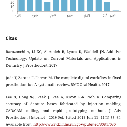
Citas
Barazanchi A, Li KC, Al-Amleh B, Lyons K, Waddell JN. Additive
Technology: Update on Current Materials and Applications in
Dentistry. J Prosthodont. 2017
Joda T, Zarone F, Ferrari M. The complete digital workflow in fixed
prosthodontics: A systematic review. BMC Oral Health. 2017
Lee S, Hong S-J, Paek J, Pae A, Kwon K-R, Noh K. Comparing
accuracy of denture bases fabricated by injection molding,
CAD/CAM milling, and rapid prototyping method. J Adv
Prosthodont [Internet]. 2019 Feb [cited 2019 Jun 11];11(1):55–64.
Available from:
http://www.ncbi.nlm.nih.gov/pubmed/30847050