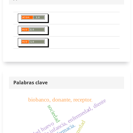
Palabras clave
biobanco, donante, receptor.
caries de la infancia, enfermedad, diente
sociedad
enfermedad
calidad huevo