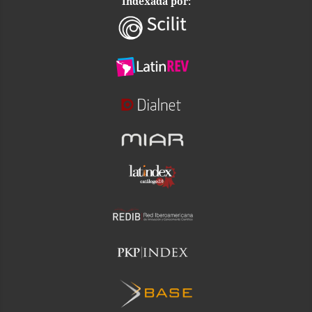
Indexada por: