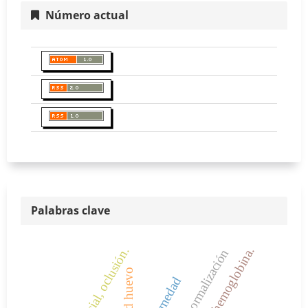
Número actual
Palabras clave
arco facial, oclusión.
calidad huevo
enfermedad