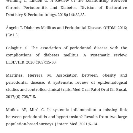
Winning L, Linden G. A Review of the Relationship Between
Chronic Periodontitis and Diabetes. Division of Restorative
Dentistry & Periodontology. 2018;(14):82,85.
Ângelo T. Diabetes Mellitus and Periodontal Disease. OHDM. 2016;
(6):1-5.
Colagiuri S. The association of periodontal disease with the
complications of diabetes mellitus. A systematic review.
ELSEVIER. 2020;(165):15-30.
Martinez, Herrera M. Association between obesity and
periodontal disease. A systematic review of epidemiological
studies and controlled clinical trials. Med Oral Patol Oral Cir Bucal.
2017;(6):708,715.
Muñoz AE, Miró C. Is systemic inflammation a missing link
between periodontitis and hypertension? Results from two large
population-based surveys. J intern Med. 2021;6–14.