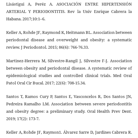
Lisástigui A, Peréz A. ASOCIACIÓN ENTRE HIPERTENSIÓN
ARTERIAL Y PERIODONTITIS. Rev la Univ Enrique Cabrera la
Habana. 2017;10:1–6.
Keller A, Rohde JF, Raymond K, Heitmann BL. Association between
periodontal disease and overweight and obesity: a systematic
review. J Periodontol. 2015; 86(6): 766-76.33.
Martinez-Herrera M, Silvestre-Rangil J, Silvestre F-J. Association
between obesity and periodontal disease. A systematic review of
epidemiological studies and controlled clinical trials. Med Oral
Patol Oral Cir Bucal. 2017; 22(6): 708-15.34.
Santos T, Ramos Cury P, Santos E, Vasconcelos R, Dos Santos JN,
Pedreira Ramalho LM. Association between severe periodontitis
and obesity degree: a preliminary study. Oral Health Prev Dent.
2019; 17(2): 173-7.
Keller A, Rohde JF, Raymon1. Álvarez Sarre D, Jardines Cabrera R.