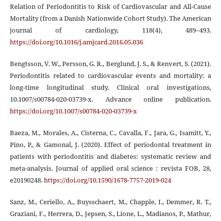
Relation of Periodontitis to Risk of Cardiovascular and All-Cause
Mortality (from a Danish Nationwide Cohort Study). The American
journal of cardiology, 118(4), 489–493.
https://doi.org/10.1016/j.amjcard.2016.05.036
Bengtsson, V. W., Persson, G. R., Berglund, J. S., & Renvert, S. (2021).
Periodontitis related to cardiovascular events and mortality: a
long-time longitudinal study. Clinical oral investigations,
10.1007/s00784-020-03739-x. Advance online publication.
https://doi.org/10.1007/s00784-020-03739-x
Baeza, M., Morales, A., Cisterna, C., Cavalla, F., Jara, G., Isamitt, Y.,
Pino, P., & Gamonal, J. (2020). Effect of periodontal treatment in
patients with periodontitis and diabetes: systematic review and
meta-analysis. Journal of applied oral science : revista FOB, 28,
e20190248.
https://doi.org/10.1590/1678-7757-2019-024
Sanz, M., Ceriello, A., Buysschaert, M., Chapple, I., Demmer, R. T.,
Graziani, F., Herrera, D., Jepsen, S., Lione, L., Madianos, P., Mathur,