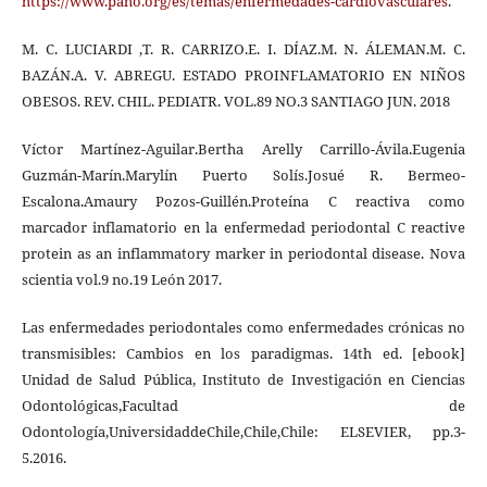
https://www.paho.org/es/temas/enfermedades-cardiovasculares
.
M. C. LUCIARDI ,T. R. CARRIZO.E. I. DÍAZ.M. N. ÁLEMAN.M. C.
BAZÁN.A. V. ABREGU. ESTADO PROINFLAMATORIO EN NIÑOS
OBESOS. REV. CHIL. PEDIATR. VOL.89 NO.3 SANTIAGO JUN. 2018
Víctor Martínez-Aguilar.Bertha Arelly Carrillo-Ávila.Eugenia
Guzmán-Marín.Marylín Puerto Solís.Josué R. Bermeo-
Escalona.Amaury Pozos-Guillén.Proteína C reactiva como
marcador inflamatorio en la enfermedad periodontal C reactive
protein as an inflammatory marker in periodontal disease. Nova
scientia vol.9 no.19 León 2017.
Las enfermedades periodontales como enfermedades crónicas no
transmisibles: Cambios en los paradigmas. 14th ed. [ebook]
Unidad de Salud Pública, Instituto de Investigación en Ciencias
Odontológicas,Facultad de
Odontología,UniversidaddeChile,Chile,Chile: ELSEVIER, pp.3-
5.2016.