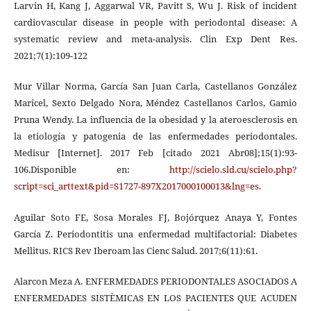
Larvin H, Kang J, Aggarwal VR, Pavitt S, Wu J. Risk of incident
cardiovascular disease in people with periodontal disease: A
systematic review and meta-analysis. Clin Exp Dent Res.
2021;7(1):109-122
Mur Villar Norma, García San Juan Carla, Castellanos González
Maricel, Sexto Delgado Nora, Méndez Castellanos Carlos, Gamio
Pruna Wendy. La influencia de la obesidad y la ateroesclerosis en
la etiología y patogenia de las enfermedades periodontales.
Medisur [Internet]. 2017 Feb [citado 2021 Abr08];15(1):93-
106.Disponible en:
http://scielo.sld.cu/scielo.php?
script=sci_arttext&pid=S1727-897X2017000100013&lng=es
.
Aguilar Soto FE, Sosa Morales FJ, Bojórquez Anaya Y, Fontes
García Z. Periodontitis una enfermedad multifactorial: Diabetes
Mellitus. RICS Rev Iberoam las Cienc Salud. 2017;6(11):61.
Alarcon Meza A. ENFERMEDADES PERIODONTALES ASOCIADOS A
ENFERMEDADES SISTÈMICAS EN LOS PACIENTES QUE ACUDEN