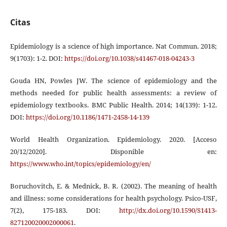
Citas
Epidemiology is a science of high importance. Nat Commun. 2018;
9(1703): 1-2. DOI:
https://doi.org/10.1038/s41467-018-04243-3
Gouda HN, Powles JW. The science of epidemiology and the
methods needed for public health assessments: a review of
epidemiology textbooks. BMC Public Health. 2014; 14(139): 1-12.
DOI:
https://doi.org/10.1186/1471-2458-14-139
World Health Organization. Epidemiology. 2020. [Acceso
20/12/2020]. Disponible en:
https://www.who.int/topics/epidemiology/en/
Boruchovitch, E. & Mednick, B. R. (2002). The meaning of health
and illness: some considerations for health psychology. Psico-USF,
7(2), 175-183. DOI:
http://dx.doi.org/10.1590/S1413-
827120020002000061
.