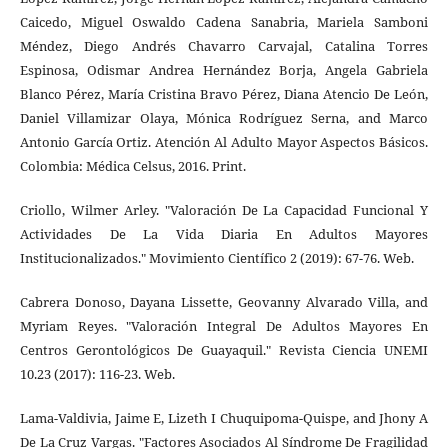
Caicedo, Miguel Oswaldo Cadena Sanabria, Mariela Samboni
Méndez, Diego Andrés Chavarro Carvajal, Catalina Torres
Espinosa, Odismar Andrea Hernández Borja, Angela Gabriela
Blanco Pérez, María Cristina Bravo Pérez, Diana Atencio De León,
Daniel Villamizar Olaya, Mónica Rodríguez Serna, and Marco
Antonio García Ortiz. Atención Al Adulto Mayor Aspectos Básicos.
Colombia: Médica Celsus, 2016. Print.
Criollo, Wilmer Arley. "Valoración De La Capacidad Funcional Y
Actividades De La Vida Diaria En Adultos Mayores
Institucionalizados." Movimiento Científico 2 (2019): 67-76. Web.
Cabrera Donoso, Dayana Lissette, Geovanny Alvarado Villa, and
Myriam Reyes. "Valoración Integral De Adultos Mayores En
Centros Gerontológicos De Guayaquil." Revista Ciencia UNEMI
10.23 (2017): 116-23. Web.
Lama-Valdivia, Jaime E, Lizeth I Chuquipoma-Quispe, and Jhony A
De La Cruz Vargas. "Factores Asociados Al Síndrome De Fragilidad