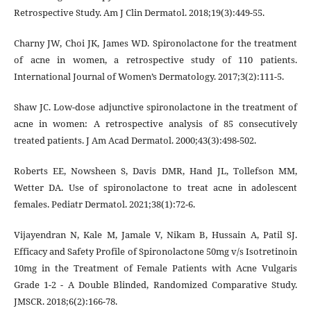
Retrospective Study. Am J Clin Dermatol. 2018;19(3):449-55.
Charny JW, Choi JK, James WD. Spironolactone for the treatment
of acne in women, a retrospective study of 110 patients.
International Journal of Women’s Dermatology. 2017;3(2):111-5.
Shaw JC. Low-dose adjunctive spironolactone in the treatment of
acne in women: A retrospective analysis of 85 consecutively
treated patients. J Am Acad Dermatol. 2000;43(3):498-502.
Roberts EE, Nowsheen S, Davis DMR, Hand JL, Tollefson MM,
Wetter DA. Use of spironolactone to treat acne in adolescent
females. Pediatr Dermatol. 2021;38(1):72-6.
Vijayendran N, Kale M, Jamale V, Nikam B, Hussain A, Patil SJ.
Efficacy and Safety Profile of Spironolactone 50mg v/s Isotretinoin
10mg in the Treatment of Female Patients with Acne Vulgaris
Grade 1-2 - A Double Blinded, Randomized Comparative Study.
JMSCR. 2018;6(2):166-78.