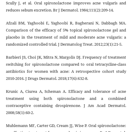
Scully J, et al. Oral spironolactone improves acne vulgaris and
reduces sebum excretion. Br J Dermatol. 1984;111(2):209-14.
Afzali BM, Yaghoobi E, Yaghoobi R, Bagherani N, Dabbagh MA.
Comparison of the efficacy of 5% topical spironolactone gel and
placebo in the treatment of mild and moderate acne vulgaris: a
randomized controlled trial. J Dermatolog Treat. 2012;23(1):21-5.
Barbieri JS, Choi JK, Mitra N, Margolis DJ. Frequency of treatment
switching for spironolactone compared to oral tetracycline-class
antibiotics for women with acne: A retrospective cohort study
2010-2016. J Drugs Dermatol. 2018;17(6):632-8.
Krunic A, Ciurea A, Scheman A. Efficacy and tolerance of acne
treatment using both spironolactone and a combined
contraceptive containing drospirenone. J Am Acad Dermatol.
2008;58(1):60-2.
Muhlemann MF, Carter GD, Cream JJ, Wise P. Oral spironolactone: