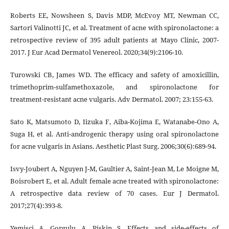
Roberts EE, Nowsheen S, Davis MDP, McEvoy MT, Newman CC,
Sartori Valinotti JC, et al. Treatment of acne with spironolactone: a
retrospective review of 395 adult patients at Mayo Clinic, 2007-
2017. J Eur Acad Dermatol Venereol. 2020;34(9):2106-10.
Turowski CB, James WD. The efficacy and safety of amoxicillin,
trimethoprim-sulfamethoxazole, and spironolactone for
treatment-resistant acne vulgaris. Adv Dermatol. 2007; 23:155-63.
Sato K, Matsumoto D, Iizuka F, Aiba-Kojima E, Watanabe-Ono A,
Suga H, et al. Anti-androgenic therapy using oral spironolactone
for acne vulgaris in Asians. Aesthetic Plast Surg. 2006;30(6):689-94.
Isvy-Joubert A, Nguyen J-M, Gaultier A, Saint-Jean M, Le Moigne M,
Boisrobert E, et al. Adult female acne treated with spironolactone:
A retrospective data review of 70 cases. Eur J Dermatol.
2017;27(4):393-8.
Yemisci A, Gorgulu A, Piskin S. Effects and side-effects of