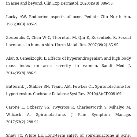
in acne and beyond. Clin Exp Dermatol. 2020;45(8):986-93.
Lucky AW. Endocrine aspects of acne. Pediatr Clin North Am.
1983;30(3):495–9.
Zouboulis C, Chen W-C, Thornton M, Qin K, Rosenfield R. Sexual
hormones in human skin. Horm Metab Res. 2007;39(2):85-95.
Alan S, Cenesizoglu E. Effects of hyperandrogenism and high body
mass index on acne severity in women. Saudi Med J.
2014;35(8):886-9.
Batterink J, Stabler SN, Tejani AM, Fowkes CT. Spironolactone for
hypertension. Cochrane Database Syst Rev. 2010;(8):CD008169.
Carone L, Oxberry SG, Twycross R, Charlesworth S, Mihalyo M,
Wilcock A. Spironolactone. J Pain Symptom Manage.
2017;53(2):288-92.
Shaw JC, White LE. Long-term safety of spironolactone in acne: