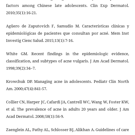
factors among Chinese late adolescents. Clin Exp Dermatol.
2010;35(1):16-21.
Agüero de Zaputovich F, Samudio M. Características clínicas y
epidemiológicas de pacientes que consultan por acné. Mem Inst
Investig Cienc Salud. 2015;13(1):7-16.
White GM. Recent findings in the epidemiologic evidence,
classification, and subtypes of acne vulgaris. J Am Acad Dermatol.
1998;39(2):34–7.
Krowchuk DP. Managing acne in adolescents. Pediatr Clin North
Am. 2000;47(4):841-57.
Collier CN, Harper JC, Cafardi JA, Cantrell WC, Wang W, Foster KW,
et al. The prevalence of acne in adults 20 years and older. J Am
Acad Dermatol. 2008;58(1):56-9.
Zaenglein AL, Pathy AL, Schlosser BJ, Alikhan A. Guidelines of care