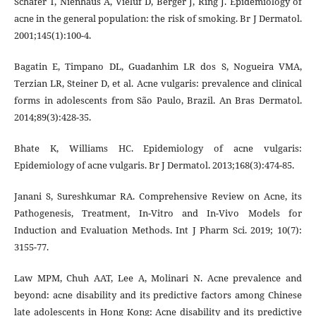
Schäfer T, Nienhaus A, Vieluf D, Berger J, Ring J. Epidemiology of
acne in the general population: the risk of smoking. Br J Dermatol.
2001;145(1):100-4.
Bagatin E, Timpano DL, Guadanhim LR dos S, Nogueira VMA,
Terzian LR, Steiner D, et al. Acne vulgaris: prevalence and clinical
forms in adolescents from São Paulo, Brazil. An Bras Dermatol.
2014;89(3):428-35.
Bhate K, Williams HC. Epidemiology of acne vulgaris:
Epidemiology of acne vulgaris. Br J Dermatol. 2013;168(3):474-85.
Janani S, Sureshkumar RA. Comprehensive Review on Acne, its
Pathogenesis, Treatment, In-Vitro and In-Vivo Models for
Induction and Evaluation Methods. Int J Pharm Sci. 2019; 10(7):
3155-77.
Law MPM, Chuh AAT, Lee A, Molinari N. Acne prevalence and
beyond: acne disability and its predictive factors among Chinese
late adolescents in Hong Kong: Acne disability and its predictive