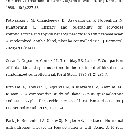
an effective treatment for acne vulgaris in women. Br J Dermatol.
1986;115(2):227-32.
Patiyasikunt M, Chancheewa B, Asawanonda P, Noppakun N,
Kumtornrut C. Efficacy and tolerability of low‐dose
spironolactone and topical benzoyl peroxide in adult female acne:
A randomized, double‐blind, placebo‐controlled trial. J Dermatol.
2020;47(12):1411-6.
Cusan L, Dupont A, Gomez J-L, Tremblay RR, Labrie F. Comparison
of flutamide and spironolactone in the treatment of hirsutism: a
randomized controlled trial. Fertil Steril. 1994;61(2):281-7.
Kriplani A, Thulkar J, Agrawal N, Kulshrestha V, Ammini AC,
Kumar G. A comparative study of Díane-35 plus spironolactone
and Díane-35 plus finasteride in cases of hirsutism and acne. Int J
Endocrinol Metab. 2009; 7:235-41.
Park JH, Bienenfeld A, Orlow SJ, Nagler AR. The Use of Hormonal
Antiandrogen Therapy in Female Patients with Acne: A 10-Year