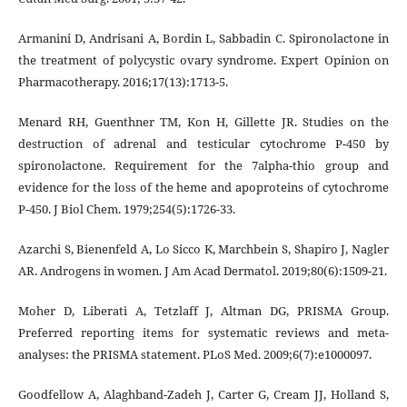
Armanini D, Andrisani A, Bordin L, Sabbadin C. Spironolactone in
the treatment of polycystic ovary syndrome. Expert Opinion on
Pharmacotherapy. 2016;17(13):1713-5.
Menard RH, Guenthner TM, Kon H, Gillette JR. Studies on the
destruction of adrenal and testicular cytochrome P-450 by
spironolactone. Requirement for the 7alpha-thio group and
evidence for the loss of the heme and apoproteins of cytochrome
P-450. J Biol Chem. 1979;254(5):1726-33.
Azarchi S, Bienenfeld A, Lo Sicco K, Marchbein S, Shapiro J, Nagler
AR. Androgens in women. J Am Acad Dermatol. 2019;80(6):1509-21.
Moher D, Liberati A, Tetzlaff J, Altman DG, PRISMA Group.
Preferred reporting items for systematic reviews and meta-
analyses: the PRISMA statement. PLoS Med. 2009;6(7):e1000097.
Goodfellow A, Alaghband-Zadeh J, Carter G, Cream JJ, Holland S,