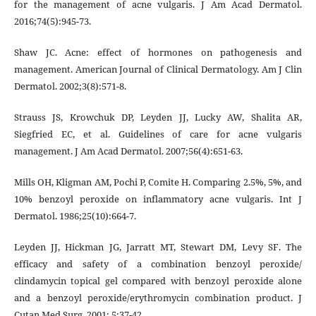
for the management of acne vulgaris. J Am Acad Dermatol.
2016;74(5):945-73.
Shaw JC. Acne: effect of hormones on pathogenesis and
management. American Journal of Clinical Dermatology. Am J Clin
Dermatol. 2002;3(8):571-8.
Strauss JS, Krowchuk DP, Leyden JJ, Lucky AW, Shalita AR,
Siegfried EC, et al. Guidelines of care for acne vulgaris
management. J Am Acad Dermatol. 2007;56(4):651-63.
Mills OH, Kligman AM, Pochi P, Comite H. Comparing 2.5%, 5%, and
10% benzoyl peroxide on inflammatory acne vulgaris. Int J
Dermatol. 1986;25(10):664-7.
Leyden JJ, Hickman JG, Jarratt MT, Stewart DM, Levy SF. The
efficacy and safety of a combination benzoyl peroxide/
clindamycin topical gel compared with benzoyl peroxide alone
and a benzoyl peroxide/erythromycin combination product. J
Cutan Med Surg. 2001; 5:37-42.