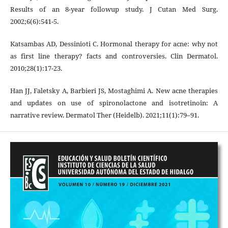
Results of an 8-year followup study. J Cutan Med Surg.
2002;6(6):541-5.
Katsambas AD, Dessinioti C. Hormonal therapy for acne: why not
as first line therapy? facts and controversies. Clin Dermatol.
2010;28(1):17-23.
Han JJ, Faletsky A, Barbieri JS, Mostaghimi A. New acne therapies
and updates on use of spironolactone and isotretinoin: A
narrative review. Dermatol Ther (Heidelb). 2021;11(1):79–91.