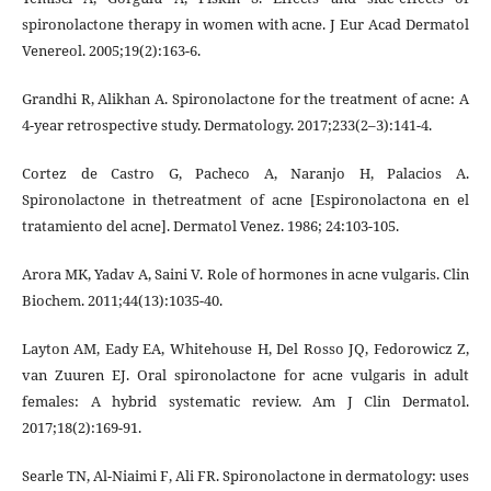
spironolactone therapy in women with acne. J Eur Acad Dermatol
Venereol. 2005;19(2):163-6.
Grandhi R, Alikhan A. Spironolactone for the treatment of acne: A
4-year retrospective study. Dermatology. 2017;233(2–3):141-4.
Cortez de Castro G, Pacheco A, Naranjo H, Palacios A.
Spironolactone in thetreatment of acne [Espironolactona en el
tratamiento del acne]. Dermatol Venez. 1986; 24:103-105.
Arora MK, Yadav A, Saini V. Role of hormones in acne vulgaris. Clin
Biochem. 2011;44(13):1035-40.
Layton AM, Eady EA, Whitehouse H, Del Rosso JQ, Fedorowicz Z,
van Zuuren EJ. Oral spironolactone for acne vulgaris in adult
females: A hybrid systematic review. Am J Clin Dermatol.
2017;18(2):169-91.
Searle TN, Al-Niaimi F, Ali FR. Spironolactone in dermatology: uses