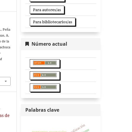
Para autores/as
Para bibliotecarios/as
., Peña
mas, A.
 de la
Número actual
Pachuca
o
ad
y
Palabras clave
ias de
nutrientes escenciales