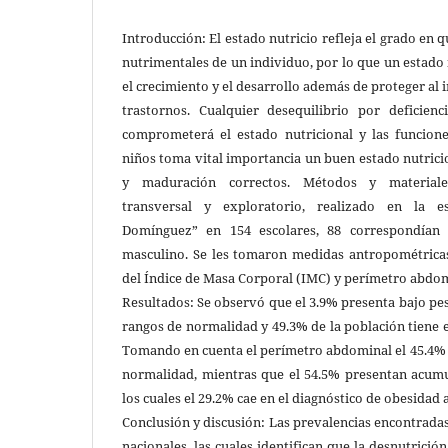
Introducción: El estado nutricio refleja el grado en 
nutrimentales de un individuo, por lo que un estado
el crecimiento y el desarrollo además de proteger al
trastornos. Cualquier desequilibrio por deficien
comprometerá el estado nutricional y las funciones
niños toma vital importancia un buen estado nutrici
y maduración correctos. Métodos y materiales
transversal y exploratorio, realizado en la es
Domínguez” en 154 escolares, 88 correspondían
masculino. Se les tomaron medidas antropométricas:
del Índice de Masa Corporal (IMC) y perímetro abdom
Resultados: Se observó que el 3.9% presenta bajo pes
rangos de normalidad y 49.3% de la población tiene 
Tomando en cuenta el perímetro abdominal el 45.4% 
normalidad, mientras que el 54.5% presentan acumul
los cuales el 29.2% cae en el diagnóstico de obesidad
Conclusión y discusión: Las prevalencias encontrada
nacionales, las cuales identifican que la desnutrició