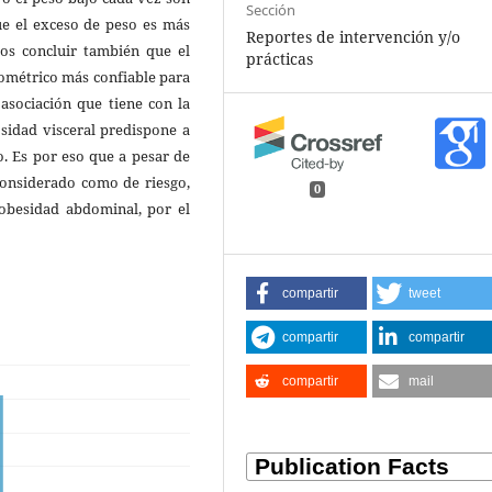
Sección
ue el exceso de peso es más
Reportes de intervención y/o
s concluir también que el
prácticas
ométrico más confiable para
 asociación que tiene con la
osidad visceral predispone a
mo. Es por eso que a pesar de
considerado como de riesgo,
0
 obesidad abdominal, por el
compartir
tweet
compartir
compartir
compartir
mail