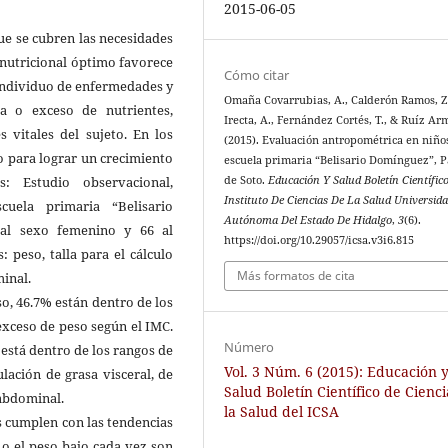
2015-06-05
que se cubren las necesidades
 nutricional óptimo favorece
Cómo citar
 individuo de enfermedades y
Omaña Covarrubias, A., Calderón Ramos, Z
cia o exceso de nutrientes,
Irecta, A., Fernández Cortés, T., & Ruíz Ar
 vitales del sujeto. En los
(2015). Evaluación antropométrica en niños
o para lograr un crecimiento
escuela primaria “Belisario Domínguez”, 
: Estudio observacional,
de Soto.
Educación Y Salud Boletín Científic
Instituto De Ciencias De La Salud Universid
cuela primaria “Belisario
Autónoma Del Estado De Hidalgo
,
3
(6).
 al sexo femenino y 66 al
https://doi.org/10.29057/icsa.v3i6.815
 peso, talla para el cálculo
Más formatos de cita
inal.
o, 46.7% están dentro de los
exceso de peso según el IMC.
Número
está dentro de los rangos de
Vol. 3 Núm. 6 (2015): Educación 
ación de grasa visceral, de
Salud Boletín Científico de Cienc
 abdominal.
la Salud del ICSA
s cumplen con las tendencias
n o el peso bajo cada vez son