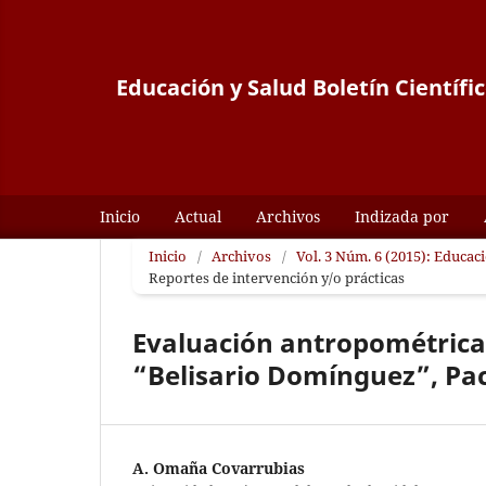
Educación y Salud Boletín Científi
Inicio
Actual
Archivos
Indizada por
Inicio
/
Archivos
/
Vol. 3 Núm. 6 (2015): Educaci
Reportes de intervención y/o prácticas
Evaluación antropométrica 
“Belisario Domínguez”, Pa
A. Omaña Covarrubias