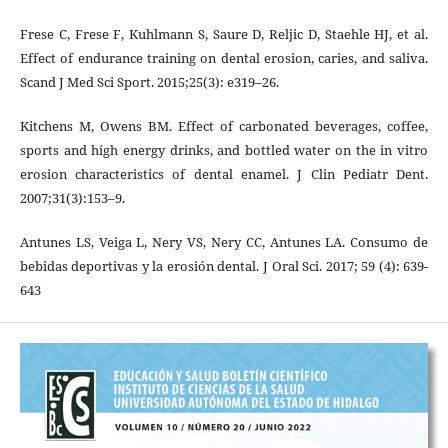
Frese C, Frese F, Kuhlmann S, Saure D, Reljic D, Staehle HJ, et al.
Effect of endurance training on dental erosion, caries, and saliva.
Scand J Med Sci Sport. 2015;25(3): e319–26.
Kitchens M, Owens BM. Effect of carbonated beverages, coffee,
sports and high energy drinks, and bottled water on the in vitro
erosion characteristics of dental enamel. J Clin Pediatr Dent.
2007;31(3):153–9.
Antunes LS, Veiga L, Nery VS, Nery CC, Antunes LA. Consumo de
bebidas deportivas y la erosión dental. J Oral Sci. 2017; 59 (4): 639-
643