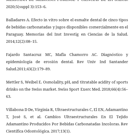
2020;5(suppl 3):153–6.
Balladares A. Efecto in vitro sobre el esmalte dental de cinco tipos
de bebidas carbonatadas y jugos disponibles comercialmente en el
Paraguay. Memorias del Inst Investig en Ciencias de la Salud.
2014;12(2):08–15.
Fajardo Santacruz MC, Mafla Chamorro AC. Diagnóstico y
epidemiología de erosión dental. Rev Univ Ind Santander
Salud.2011;43(2):179–89.
Mettler S, Weibel E. Osmolality, pH, and titratable acidity of sports
drinks on the Swiss market. Swiss Sport Exerc Med. 2018;66(4):56–
63.
Villabona D De, Virginia R, Ultraestructurales C, El EN, Adamantino
T, José S, et al. Cambios Ultraestructurales En El Tejido
Adamantino Producidos Por Bebidas Carbonatadas Incoloras. Rev
Científica Odontológica. 2017;13(1).