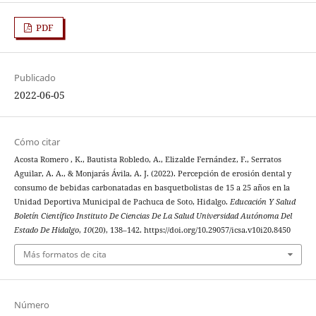
PDF
Publicado
2022-06-05
Cómo citar
Acosta Romero , K., Bautista Robledo, A., Elizalde Fernández, F., Serratos
Aguilar, A. A., & Monjarás Ávila, A. J. (2022). Percepción de erosión dental y
consumo de bebidas carbonatadas en basquetbolistas de 15 a 25 años en la
Unidad Deportiva Municipal de Pachuca de Soto, Hidalgo.
Educación Y Salud
Boletín Científico Instituto De Ciencias De La Salud Universidad Autónoma Del
Estado De Hidalgo
,
10
(20), 138–142. https://doi.org/10.29057/icsa.v10i20.8450
Más formatos de cita
Número