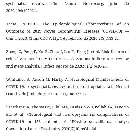
systematic review. Clin Neurol Neurosurg. julio de
2020;194:105921.
Team TNCPERE. The Epidemiological Characteristics of an
Outbreak of 2019 Novel Coronavirus Diseases (COVID-19) —
China, 2020. China CDC Wkly. 1 de febrero de 2020;2(8):113-22.
Zheng Z, Peng F, Xu B, Zhao J, Liu H, Peng J, et al. Risk factors of
critical & mortal COVID-19 cases: A systematic literature review
and meta-analysis. J Infect. agosto de 2020;81(2):e16-25.
Whittaker A, Anson M, Harky A. Neurological Manifestations of
COVID‐19: A systematic review and current update. Acta Neurol
Scand. 2 de junio de 2020;10.1111/ane.13266.
Varatharaj A, Thomas N, Ellul MA, Davies NWS, Pollak TA, Tenorio
EL, et al. «Neurological and neuropsychiatric complications of
COVID-19 in 153 patients: A UK-wide surveillance study»:
Correction. Lancet Psychiatry. 2020;7(10):e64-e64.