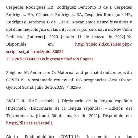
Céspedes Rodríguez HR, Rodríguez Bencomo D de J, Céspedes
Rodriguez HA, Céspedes Rodríguez RA, Céspedes Rodríguez HR,
Rodríguez Bencomo D de J, et al. Mecanismos neuro invasivos y
del daño neurológico en las infecciones por coronavirus. Rev Cuba
Pediatría [Internet]. 2020 [citado 11 de marzo de 2022];92.
Disponible en:
http://scielo.sld.cu/scielo.php?
script=sci_abstract&pid=S0034-
75312020000500009&lng=es&nrm=iso&tlng=es
Zaigham M, Andersson O. Maternal and perinatal outcomes with
COVID-19: A systematic review of 108 pregnancies. Acta Obstet
Gynecol Scand. julio de 2020;99(7):823-9.
ASALE R-, RAE. secuela | Diccionario de la lengua española
[Internet]. «Diccionario de la lengua española» - Edición del
Tricentenario. [citado 30 de marzo de 2022]. Disponible en:
https://dle.rae.es/secuela
Alerta Epidemiológica COVID-19: Incremento de las