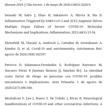
disease 2019. J Clin Invest. 1 de mayo de 2020;130(5):2620-9.
Iwasaki M, Saito J, Zhao H, Sakamoto A, Hirota K, Ma D.
Inflammation Triggered by SARS-CoV-2 and ACE2 Augment Drives
Multiple Organ Failure of Severe COVID-19: Molecular
Mechanisms and Implications. Inflammation. 2021;44(1):13-34.
Ehrenfeld M, Tincani A, Andreoli L, Cattalini M, Greenbaum A,
Kanduc D, et al. Covid-19 and autoimmunity. Autoimmun Rev.
agosto de 2020;19(8):102597.
Petrova D, Salamanca-Fernández E, Rodríguez Barranco M,
Navarro Pérez P, Jiménez Moleón JJ, Sánchez M-J. La obesidad
como factor de riesgo en personas con COVID-19: posibles
mecanismos e implicaciones. Aten Primaria. 1 de agosto de
2020;52(7):496-500.
Montalvan V, Lee J, Bueso T, De Toledo J, Rivas K. Neurological
manifestations of COVID-19 and other coronavirus infections: A