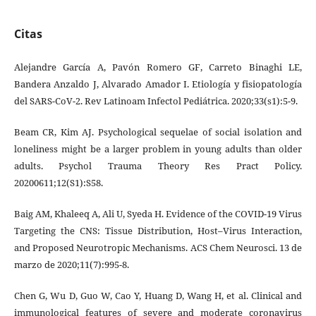
Citas
Alejandre García A, Pavón Romero GF, Carreto Binaghi LE,
Bandera Anzaldo J, Alvarado Amador I. Etiología y fisiopatología
del SARS-CoV-2. Rev Latinoam Infectol Pediátrica. 2020;33(s1):5-9.
Beam CR, Kim AJ. Psychological sequelae of social isolation and
loneliness might be a larger problem in young adults than older
adults. Psychol Trauma Theory Res Pract Policy.
20200611;12(S1):S58.
Baig AM, Khaleeq A, Ali U, Syeda H. Evidence of the COVID-19 Virus
Targeting the CNS: Tissue Distribution, Host–Virus Interaction,
and Proposed Neurotropic Mechanisms. ACS Chem Neurosci. 13 de
marzo de 2020;11(7):995-8.
Chen G, Wu D, Guo W, Cao Y, Huang D, Wang H, et al. Clinical and
immunological features of severe and moderate coronavirus