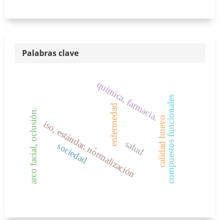
Palabras clave
química, farmacia.
compuestos funcionales
enfermedad
arco facial, oclusión.
calidad huevo
iso, estándar, normalización
salud
sociedad
.