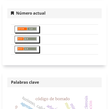
Número actual
Palabras clave
aterosclerosis
código de borrado
mujeres
.