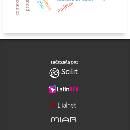
context
mujeres
Indexada por: