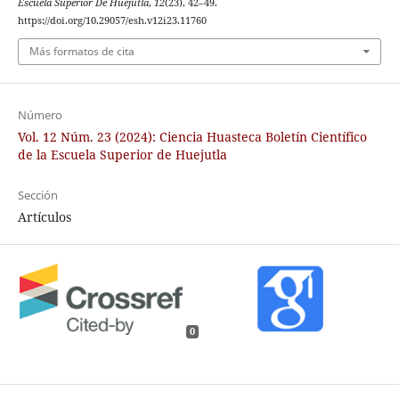
Escuela Superior De Huejutla
,
12
(23), 42–49.
https://doi.org/10.29057/esh.v12i23.11760
Más formatos de cita
Número
Vol. 12 Núm. 23 (2024): Ciencia Huasteca Boletín Científico
de la Escuela Superior de Huejutla
Sección
Artículos
0