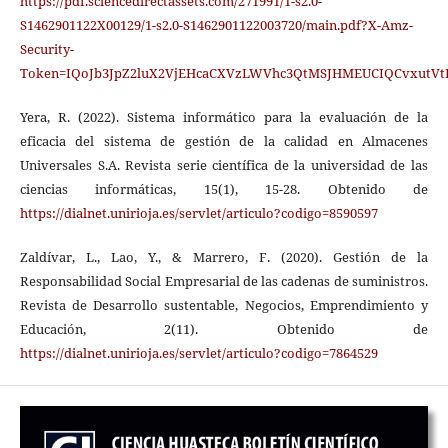
https://pdf.sciencedirectassets.com/271991/1-s2.0-
S1462901122X00129/1-s2.0-S1462901122003720/main.pdf?X-Amz-
Security-
Token=IQoJb3JpZ2luX2VjEHcaCXVzLWVhc3QtMSJHMEUCIQCvxutVt
Yera, R. (2022). Sistema informático para la evaluación de la
eficacia del sistema de gestión de la calidad en Almacenes
Universales S.A. Revista serie científica de la universidad de las
ciencias informáticas, 15(1), 15-28. Obtenido de
https://dialnet.unirioja.es/servlet/articulo?codigo=8590597
Zaldívar, L., Lao, Y., & Marrero, F. (2020). Gestión de la
Responsabilidad Social Empresarial de las cadenas de suministros.
Revista de Desarrollo sustentable, Negocios, Emprendimiento y
Educación, 2(11). Obtenido de
https://dialnet.unirioja.es/servlet/articulo?codigo=7864529