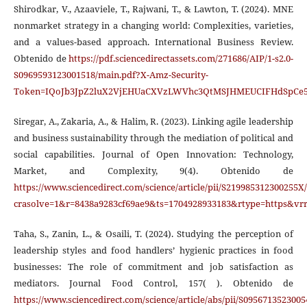
Shirodkar, V., Azaaviele, T., Rajwani, T., & Lawton, T. (2024). MNE
nonmarket strategy in a changing world: Complexities, varieties,
and a values-based approach. International Business Review.
Obtenido de
https://pdf.sciencedirectassets.com/271686/AIP/1-s2.0-
S0969593123001518/main.pdf?X-Amz-Security-
Token=IQoJb3JpZ2luX2VjEHUaCXVzLWVhc3QtMSJHMEUCIFHdSpCe
Siregar, A., Zakaria, A., & Halim, R. (2023). Linking agile leadership
and business sustainability through the mediation of political and
social capabilities. Journal of Open Innovation: Technology,
Market, and Complexity, 9(4). Obtenido de
https://www.sciencedirect.com/science/article/pii/S219985312300255X
crasolve=1&r=8438a9283cf69ae9&ts=1704928933183&rtype=https
Taha, S., Zanin, L., & Osaili, T. (2024). Studying the perception of
leadership styles and food handlers’ hygienic practices in food
businesses: The role of commitment and job satisfaction as
mediators. Journal Food Control, 157( ). Obtenido de
https://www.sciencedirect.com/science/article/abs/pii/S095671352300