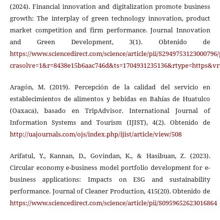
(2024). Financial innovation and digitalization promote business
growth: The interplay of green technology innovation, product
market competition and firm performance. Journal Innovation
and Green Development, 3(1). Obtenido de
https://www.sciencedirect.com/science/article/pii/S2949753123000796/
crasolve=1&r=8438e15b6aac746d&ts=1704931235136&rtype=http
Aragón, M. (2019). Percepción de la calidad del servicio en
establecimientos de alimentos y bebidas en Bahías de Huatulco
(Oaxaca), basado en TripAdvisor. International Journal of
Information Systems and Tourism (IJIST), 4(2). Obtenido de
http://uajournals.com/ojs/index.php/ijist/article/view/508
Arifatul, Y., Kannan, D., Govindan, K., & Hasibuan, Z. (2023).
Circular economy e-business model portfolio development for e-
business applications: Impacts on ESG and sustainability
performance. Journal of Cleaner Production, 415(20). Obtenido de
https://www.sciencedirect.com/science/article/pii/S0959652623016864