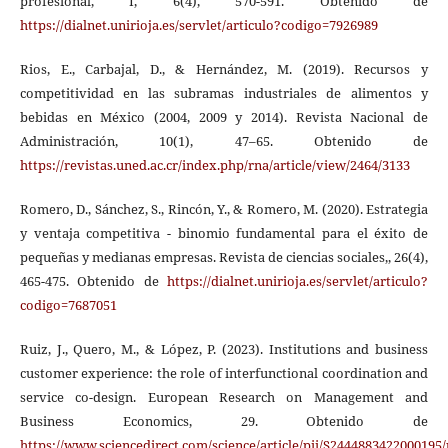
profesional, I, 6(4), 570-591. Obtenido de
https://dialnet.unirioja.es/servlet/articulo?codigo=7926989
Rios, E., Carbajal, D., & Hernández, M. (2019). Recursos y
competitividad en las subramas industriales de alimentos y
bebidas en México (2004, 2009 y 2014). Revista Nacional de
Administración, 10(1), 47–65. Obtenido de
https://revistas.uned.ac.cr/index.php/rna/article/view/2464/3133
Romero, D., Sánchez, S., Rincón, Y., & Romero, M. (2020). Estrategia
y ventaja competitiva - binomio fundamental para el éxito de
pequeñas y medianas empresas. Revista de ciencias sociales,, 26(4),
465-475. Obtenido de
https://dialnet.unirioja.es/servlet/articulo?
codigo=7687051
Ruiz, J., Quero, M., & López, P. (2023). Institutions and business
customer experience: the role of interfunctional coordination and
service co-design. European Research on Management and
Business Economics, 29. Obtenido de
https://www.sciencedirect.com/science/article/pii/S2444883422000195/