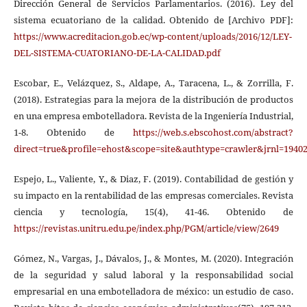
Dirección General de Servicios Parlamentarios. (2016). Ley del
sistema ecuatoriano de la calidad. Obtenido de [Archivo PDF]:
https://www.acreditacion.gob.ec/wp-content/uploads/2016/12/LEY-
DEL-SISTEMA-CUATORIANO-DE-LA-CALIDAD.pdf
Escobar, E., Velázquez, S., Aldape, A., Taracena, L., & Zorrilla, F.
(2018). Estrategias para la mejora de la distribución de productos
en una empresa embotelladora. Revista de la Ingeniería Industrial,
1-8. Obtenido de
https://web.s.ebscohost.com/abstract?
direct=true&profile=ehost&scope=site&authtype=crawler&jrnl
Espejo, L., Valiente, Y., & Diaz, F. (2019). Contabilidad de gestión y
su impacto en la rentabilidad de las empresas comerciales. Revista
ciencia y tecnología, 15(4), 41-46. Obtenido de
https://revistas.unitru.edu.pe/index.php/PGM/article/view/2649
Gómez, N., Vargas, J., Dávalos, J., & Montes, M. (2020). Integración
de la seguridad y salud laboral y la responsabilidad social
empresarial en una embotelladora de méxico: un estudio de caso.