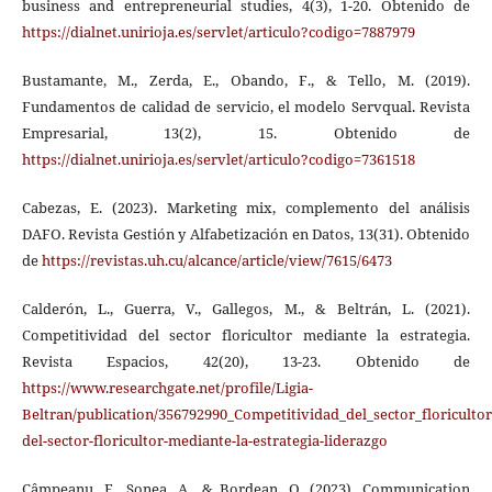
business and entrepreneurial studies, 4(3), 1-20. Obtenido de
https://dialnet.unirioja.es/servlet/articulo?codigo=7887979
Bustamante, M., Zerda, E., Obando, F., & Tello, M. (2019).
Fundamentos de calidad de servicio, el modelo Servqual. Revista
Empresarial, 13(2), 15. Obtenido de
https://dialnet.unirioja.es/servlet/articulo?codigo=7361518
Cabezas, E. (2023). Marketing mix, complemento del análisis
DAFO. Revista Gestión y Alfabetización en Datos, 13(31). Obtenido
de
https://revistas.uh.cu/alcance/article/view/7615/6473
Calderón, L., Guerra, V., Gallegos, M., & Beltrán, L. (2021).
Competitividad del sector floricultor mediante la estrategia.
Revista Espacios, 42(20), 13-23. Obtenido de
https://www.researchgate.net/profile/Ligia-
Beltran/publication/356792990_Competitividad_del_sector_floriculto
del-sector-floricultor-mediante-la-estrategia-liderazgo
Câmpeanu, E., Sonea, A., & Bordean, O. (2023). Communication