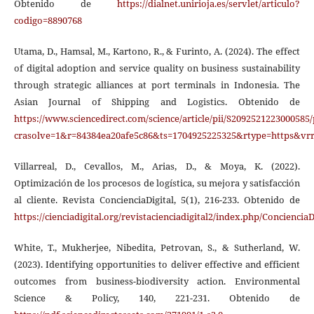
Obtenido de
https://dialnet.unirioja.es/servlet/articulo?
codigo=8890768
Utama, D., Hamsal, M., Kartono, R., & Furinto, A. (2024). The effect
of digital adoption and service quality on business sustainability
through strategic alliances at port terminals in Indonesia. The
Asian Journal of Shipping and Logistics. Obtenido de
https://www.sciencedirect.com/science/article/pii/S2092521223000585/
crasolve=1&r=84384ea20afe5c86&ts=1704925225325&rtype=https
Villarreal, D., Cevallos, M., Arias, D., & Moya, K. (2022).
Optimización de los procesos de logística, su mejora y satisfacción
al cliente. Revista ConcienciaDigital, 5(1), 216-233. Obtenido de
https://cienciadigital.org/revistacienciadigital2/index.php/ConcienciaD
White, T., Mukherjee, Nibedita, Petrovan, S., & Sutherland, W.
(2023). Identifying opportunities to deliver effective and efficient
outcomes from business-biodiversity action. Environmental
Science & Policy, 140, 221-231. Obtenido de