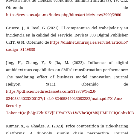
Revista hitos de ciencias económico administrativas(75), 197‐212.
Obtenido de
https://revistas.ujat.mx/index.php/hitos/article/view/3990/2980
Gruezo, J., & Real, G. (2021). El compromiso del trabajador y su
incidencia en la calidad del servicio. Revista 593 Digital Publisher
CEIT,, 6(6). Obtenido de
https://dialnet.unirioja.es/servlet/articulo?
codigo=8149638
Jing, H., Zhang, Y., & Jia, M. (2023). Influence of digital
ambidextrous capabilities on SMEs' transformation performance:
The mediating effect of business model innovation. Journal
Heliyon, 9(11). Obtenido de
https://pdf.sciencedirectassets.com/313379/1-s2.0-
S2405844023X00127/1-s2.0-S2405844023082282/main.pdf?X-Amz-
Security-
Token=IQoJb3JpZ2luX2VjEHYaCXVzLWVhc3QtMSJHMEUCIQCohxi
Kumar, S., & Ghadge, A. (2023). Price competition in ride-sharing
platforms: A duopoly supply chain perspective. Journal