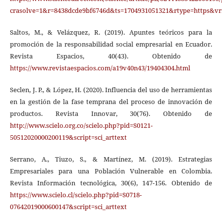
crasolve=1&r=8438dcde9bf6746d&ts=1704931051321&rtype=http
Saltos, M., & Velázquez, R. (2019). Apuntes teóricos para la
promoción de la responsabilidad social empresarial en Ecuador.
Revista Espacios, 40(43). Obtenido de
https://www.revistaespacios.com/a19v40n43/19404304.html
Seclen, J. P., & López, H. (2020). Influencia del uso de herramientas
en la gestión de la fase temprana del proceso de innovación de
productos. Revista Innovar, 30(76). Obtenido de
http://www.scielo.org.co/scielo.php?pid=S0121-
50512020000200119&script=sci_arttext
Serrano, A., Tiuzo, S., & Martínez, M. (2019). Estrategias
Empresariales para una Población Vulnerable en Colombia.
Revista Información tecnológica, 30(6), 147-156. Obtenido de
https://www.scielo.cl/scielo.php?pid=S0718-
07642019000600147&script=sci_arttext