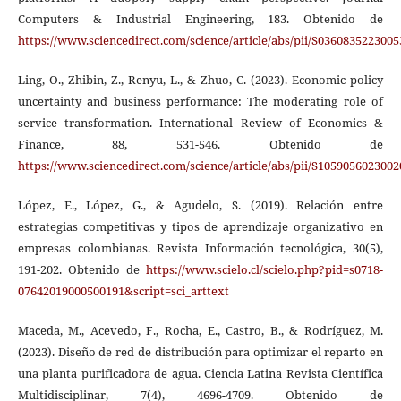
Computers & Industrial Engineering, 183. Obtenido de
https://www.sciencedirect.com/science/article/abs/pii/S036083522300
Ling, O., Zhibin, Z., Renyu, L., & Zhuo, C. (2023). Economic policy
uncertainty and business performance: The moderating role of
service transformation. International Review of Economics &
Finance, 88, 531-546. Obtenido de
https://www.sciencedirect.com/science/article/abs/pii/S105905602300
López, E., López, G., & Agudelo, S. (2019). Relación entre
estrategias competitivas y tipos de aprendizaje organizativo en
empresas colombianas. Revista Información tecnológica, 30(5),
191-202. Obtenido de
https://www.scielo.cl/scielo.php?pid=s0718-
07642019000500191&script=sci_arttext
Maceda, M., Acevedo, F., Rocha, E., Castro, B., & Rodríguez, M.
(2023). Diseño de red de distribución para optimizar el reparto en
una planta purificadora de agua. Ciencia Latina Revista Científica
Multidisciplinar, 7(4), 4696-4709. Obtenido de