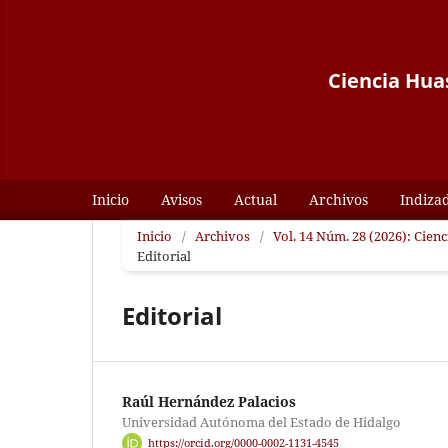
Ciencia Huas
Inicio
Avisos
Actual
Archivos
Indiza
Inicio
/
Archivos
/
Vol. 14 Núm. 28 (2026): Cienc
Editorial
Editorial
Raúl Hernández Palacios
Universidad Autónoma del Estado de Hidalgo
https://orcid.org/0000-0002-1131-4545