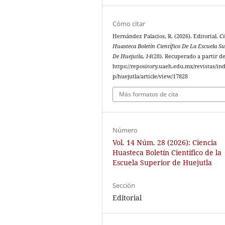
Cómo citar
Hernández Palacios, R. (2026). Editorial.
Ci
Huasteca Boletín Científico De La Escuela Su
De Huejutla
,
14
(28). Recuperado a partir d
https://repository.uaeh.edu.mx/revistas/in
p/huejutla/article/view/17828
Más formatos de cita
Número
Vol. 14 Núm. 28 (2026): Ciencia
Huasteca Boletín Científico de la
Escuela Superior de Huejutla
Sección
Editorial