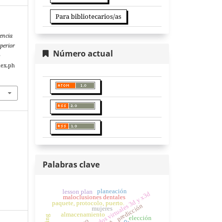
Para bibliotecarios/as
encia
perior
Número actual
e
dex.ph
Palabras clave
planeación
lesson plan
agentes, jade, mundos virtuales 3d y x3d
maloclusiones dentales
paquete, protocolo, puerto.
predicción
mujeres
almacenamiento
elección