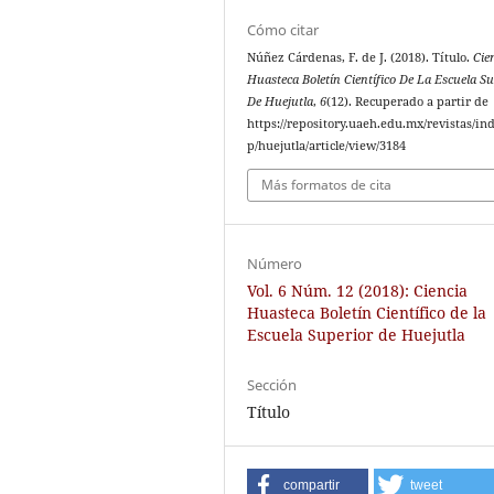
Cómo citar
Núñez Cárdenas, F. de J. (2018). Título.
Cie
Huasteca Boletín Científico De La Escuela Su
De Huejutla
,
6
(12). Recuperado a partir de
https://repository.uaeh.edu.mx/revistas/in
p/huejutla/article/view/3184
Más formatos de cita
Número
Vol. 6 Núm. 12 (2018): Ciencia
Huasteca Boletín Científico de la
Escuela Superior de Huejutla
Sección
Título
compartir
tweet