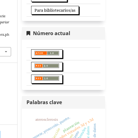
Para bibliotecarios/as
ncia
perior
Número actual
dex.ph
Palabras clave
paquete, protocolo, puerto.
agentes, jade, mundos virtuales 3d y x3d
aterosclerosis
planeación
elección
.