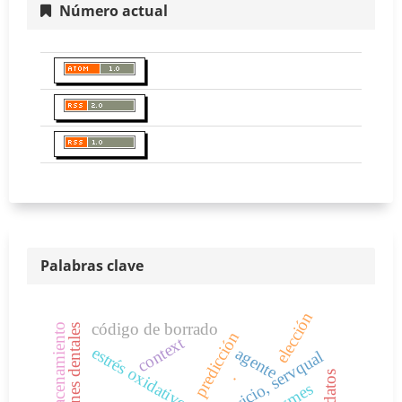
Número actual
Palabras clave
elección
código de borrado
almacenamiento
maloclusiones dentales
predicción
context
estrés oxidativo
agente
.