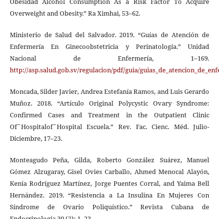
Obesidad Alcohol Consumption As a Risk Factor To Acquire
Overweight and Obesity.” Ra Ximhai, 53–62.
Ministerio de Salud del Salvador. 2019. “Guías de Atención de
Enfermería En Ginecoobstetricia y Perinatología.” Unidad
Nacional de Enfermería, 1–169.
http://asp.salud.gob.sv/regulacion/pdf/guia/guias_de_atencion_de_e
Moncada, Silder Javier, Andrea Estefanía Ramos, and Luis Gerardo
Muñoz. 2018. “Artículo Original Polycystic Ovary Syndrome:
Confirmed Cases and Treatment in the Outpatient Clinic
Of¨Hospitalof¨Hospital Escuela.” Rev. Fac. Cienc. Méd. Julio-
Diciembre, 17–23.
Monteagudo Peña, Gilda, Roberto González Suárez, Manuel
Gómez Alzugaray, Gisel Ovies Carballo, Ahmed Menocal Alayón,
Kenia Rodríguez Martínez, Jorge Puentes Corral, and Yaima Bell
Hernández. 2019. “Resistencia a La Insulina En Mujeres Con
Síndrome de Ovario Poliquístico.” Revista Cubana de
Endocrinología 30 (2): 1–23.