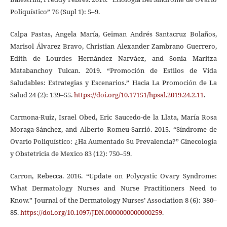
Poliquístico” 76 (Supl 1): 5–9.
Calpa Pastas, Angela María, Geiman Andrés Santacruz Bolaños,
Marisol Álvarez Bravo, Christian Alexander Zambrano Guerrero,
Edith de Lourdes Hernández Narváez, and Sonia Maritza
Matabanchoy Tulcan. 2019. “Promoción de Estilos de Vida
Saludables: Estrategias y Escenarios.” Hacia La Promoción de La
Salud 24 (2): 139–55.
https://doi.org/10.17151/hpsal.2019.24.2.11
.
Carmona-Ruiz, Israel Obed, Eric Saucedo-de la Llata, María Rosa
Moraga-Sánchez, and Alberto Romeu-Sarrió. 2015. “Síndrome de
Ovario Poliquístico: ¿Ha Aumentado Su Prevalencia?” Ginecologia
y Obstetricia de Mexico 83 (12): 750–59.
Carron, Rebecca. 2016. “Update on Polycystic Ovary Syndrome:
What Dermatology Nurses and Nurse Practitioners Need to
Know.” Journal of the Dermatology Nurses’ Association 8 (6): 380–
85.
https://doi.org/10.1097/JDN.0000000000000259
.