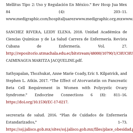
Mellitus Tipo 2: Uso y Regulación En México.” Rev Hosp Jua Mex
84 (4): 203–11.
www.medigraphic.com/hospitaljuarezwww.medigraphic.org.mxwww.
SANCHEZ RIVERA, LEIDY ELENA. 2018. Unidad Académica de
Ciencias Químicas y de La Salud Carrera de Enfermería. Revista
Cubana de Enfermería. Vol. 27.
http://repositorio.utmachala.edu.ec/bitstream/48000/10790/1/CHUCH
CAIMINAGUA MARITZA JACQUELINE.pdf.
Sathyapalan, Thozhukat, Anne Marie Coady, Eric S. Kilpatrick, and
Stephen L. Atkin. 2017. “The Effect of Atorvastatin on Pancreatic
Beta Cell Requirement in Women with Polycystic Ovary
Syndrome.” Endocrine Connections 6 (8): 811–16.
https://doi.org/10.1530/EC-17-0217
.
secreraria de salud. 2016. “Plan de Cuidados de Enfermeria
Estandarizados,” 1–73.
https://ssj.jalisco.gob.mx/sites/ssj.jalisco.gob.mx/files/place_obesidad