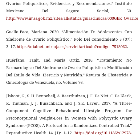
Ovarios Poliquísticos, Evidencias y Recomendaciones.” Instituto
Mexicano Del Seguro Social, 50.
http://www.imss.gob.mx/sites/all/statics/guiasclinicas/000GER_Ovario
Guallo-Paca, Mariana. 2020. “Alimentación En Adolescentes Con
Síndrome de Ovario Poliquístico.” Polo Del Conocimiento 5 (07):
3–17.
https://dialnet.unirioja.es/servlet/articulo?codigo=7518062
.
Huérfano, Tanit, and María Ortiz. 2016. “Tratamiento No
Farmacológico Del Síndrome de Ovario Poliquístico: Modificación
Del Estilo de Vida: Ejercicio y Nutrición.” Revista de Obstetricia y
Ginecología de Venezuela, no. Volume 76.
Jiskoot, G., S. H. Benneheij, A. Beerthuizen, J. E. De Niet, C. De Klerk,
R. Timman, J. J. Busschbach, and J. S.E. Laven. 2017. “A Three-
Component Cognitive Behavioural Lifestyle Program for
Preconceptional Weight-Loss in Women with Polycystic Ovary
Syndrome (PCOS): A Protocol for a Randomized Controlled Trial.”
Reproductive Health 14 (1): 1–12.
https://doi.org/10.1186/s12978-