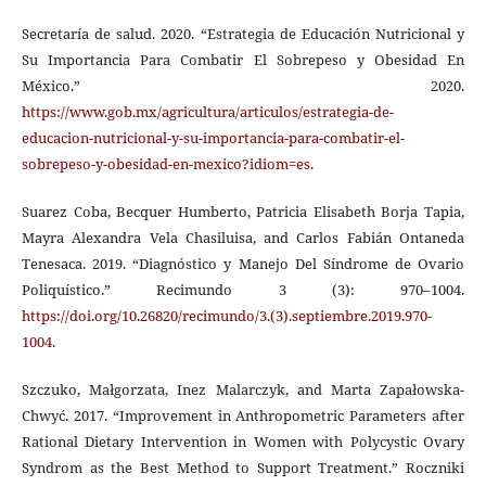
Secretaría de salud. 2020. “Estrategia de Educación Nutricional y
Su Importancia Para Combatir El Sobrepeso y Obesidad En
México.” 2020.
https://www.gob.mx/agricultura/articulos/estrategia-de-
educacion-nutricional-y-su-importancia-para-combatir-el-
sobrepeso-y-obesidad-en-mexico?idiom=es
.
Suarez Coba, Becquer Humberto, Patricia Elisabeth Borja Tapia,
Mayra Alexandra Vela Chasiluisa, and Carlos Fabián Ontaneda
Tenesaca. 2019. “Diagnóstico y Manejo Del Síndrome de Ovario
Poliquístico.” Recimundo 3 (3): 970–1004.
https://doi.org/10.26820/recimundo/3.(3).septiembre.2019.970-
1004
.
Szczuko, Małgorzata, Inez Malarczyk, and Marta Zapałowska-
Chwyć. 2017. “Improvement in Anthropometric Parameters after
Rational Dietary Intervention in Women with Polycystic Ovary
Syndrom as the Best Method to Support Treatment.” Roczniki