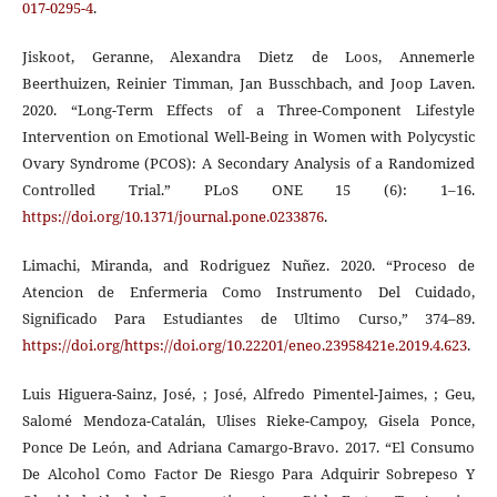
017-0295-4
.
Jiskoot, Geranne, Alexandra Dietz de Loos, Annemerle
Beerthuizen, Reinier Timman, Jan Busschbach, and Joop Laven.
2020. “Long-Term Effects of a Three-Component Lifestyle
Intervention on Emotional Well-Being in Women with Polycystic
Ovary Syndrome (PCOS): A Secondary Analysis of a Randomized
Controlled Trial.” PLoS ONE 15 (6): 1–16.
https://doi.org/10.1371/journal.pone.0233876
.
Limachi, Miranda, and Rodriguez Nuñez. 2020. “Proceso de
Atencion de Enfermeria Como Instrumento Del Cuidado,
Significado Para Estudiantes de Ultimo Curso,” 374–89.
https://doi.org/https://doi.org/10.22201/eneo.23958421e.2019.4.623
.
Luis Higuera-Sainz, José, ; José, Alfredo Pimentel-Jaimes, ; Geu,
Salomé Mendoza-Catalán, Ulises Rieke-Campoy, Gisela Ponce,
Ponce De León, and Adriana Camargo-Bravo. 2017. “El Consumo
De Alcohol Como Factor De Riesgo Para Adquirir Sobrepeso Y