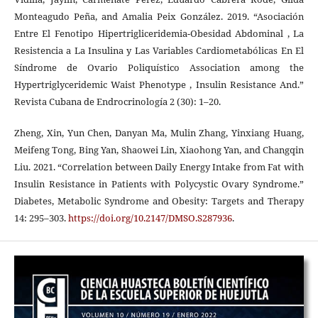
Monteagudo Peña, and Amalia Peix González. 2019. “Asociación
Entre El Fenotipo Hipertrigliceridemia-Obesidad Abdominal , La
Resistencia a La Insulina y Las Variables Cardiometabólicas En El
Síndrome de Ovario Poliquístico Association among the
Hypertriglyceridemic Waist Phenotype , Insulin Resistance And.”
Revista Cubana de Endrocrinología 2 (30): 1–20.
Zheng, Xin, Yun Chen, Danyan Ma, Mulin Zhang, Yinxiang Huang,
Meifeng Tong, Bing Yan, Shaowei Lin, Xiaohong Yan, and Changqin
Liu. 2021. “Correlation between Daily Energy Intake from Fat with
Insulin Resistance in Patients with Polycystic Ovary Syndrome.”
Diabetes, Metabolic Syndrome and Obesity: Targets and Therapy
14: 295–303.
https://doi.org/10.2147/DMSO.S287936
.