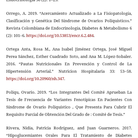
Orrego, A. 2019. “Acercamiento Actualizado a La Fisiopatología,
Clasificación y Genética Del Síndrome de Ovarios Poliquísticos.”
Revista Colombiana de Endocrinología, Diabetes & Metabolismo 6
(2): 101–6.
https://doi.org/10.53853/encr.6.2.484
.
Ortega Anta, Rosa M., Ana Isabel Jiménez Ortega, José Miguel
Perea Sánchez, Esther Cuadrado Soto, and Ana M. López-Sobaler.
2016. “Pautas Nutricionales En Prevención y Control de La
Hipertensión Arterial.” Nutricion Hospitalaria 33: 53–58.
https://doi.org/10.20960/nh.347
.
Poliqu, Ovario. 2019. “Los Integrantes Del Comité Aprueban La
Tesis de Frecuencia de Variantes Fenotípicas En Pacientes Con
Síndrome de Ovario Poliquístico , Que Presenta Para Cubrir El
Requisito Parcial de Obtención Del Grado de : Comité de Tesis.”
Rivera, Nidia, Patricia Rodríguez, and Juan Guarneros. 2017.
“Hipoglucemiantes Orales Para El Tratamiento de Diabetes