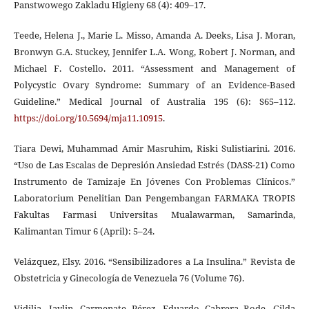
Panstwowego Zakladu Higieny 68 (4): 409–17.
Teede, Helena J., Marie L. Misso, Amanda A. Deeks, Lisa J. Moran,
Bronwyn G.A. Stuckey, Jennifer L.A. Wong, Robert J. Norman, and
Michael F. Costello. 2011. “Assessment and Management of
Polycystic Ovary Syndrome: Summary of an Evidence-Based
Guideline.” Medical Journal of Australia 195 (6): S65–112.
https://doi.org/10.5694/mja11.10915
.
Tiara Dewi, Muhammad Amir Masruhim, Riski Sulistiarini. 2016.
“Uso de Las Escalas de Depresión Ansiedad Estrés (DASS-21) Como
Instrumento de Tamizaje En Jóvenes Con Problemas Clínicos.”
Laboratorium Penelitian Dan Pengembangan FARMAKA TROPIS
Fakultas Farmasi Universitas Mualawarman, Samarinda,
Kalimantan Timur 6 (April): 5–24.
Velázquez, Elsy. 2016. “Sensibilizadores a La Insulina.” Revista de
Obstetricia y Ginecología de Venezuela 76 (Volume 76).
Vidilia, Jaylin, Carmenate Pérez, Eduardo Cabrera Rode, Gilda