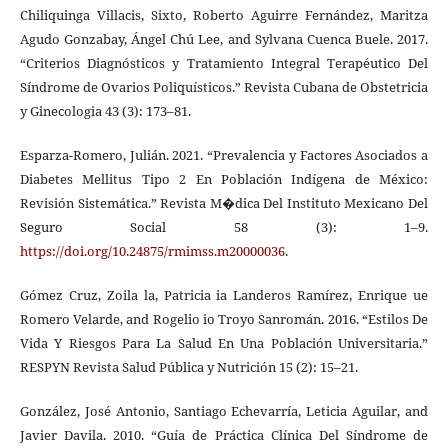
Chiliquinga Villacis, Sixto, Roberto Aguirre Fernández, Maritza
Agudo Gonzabay, Ángel Chú Lee, and Sylvana Cuenca Buele. 2017.
“Criterios Diagnósticos y Tratamiento Integral Terapéutico Del
Síndrome de Ovarios Poliquísticos.” Revista Cubana de Obstetricia
y Ginecologia 43 (3): 173–81.
Esparza-Romero, Julián. 2021. “Prevalencia y Factores Asociados a
Diabetes Mellitus Tipo 2 En Población Indígena de México:
Revisión Sistemática.” Revista M�dica Del Instituto Mexicano Del
Seguro Social 58 (3): 1–9.
https://doi.org/10.24875/rmimss.m20000036
.
Gómez Cruz, Zoila la, Patricia ia Landeros Ramírez, Enrique ue
Romero Velarde, and Rogelio io Troyo Sanromán. 2016. “Estilos De
Vida Y Riesgos Para La Salud En Una Población Universitaria.”
RESPYN Revista Salud Pública y Nutrición 15 (2): 15–21.
González, José Antonio, Santiago Echevarría, Leticia Aguilar, and
Javier Davila. 2010. “Guía de Práctica Clínica Del Síndrome de