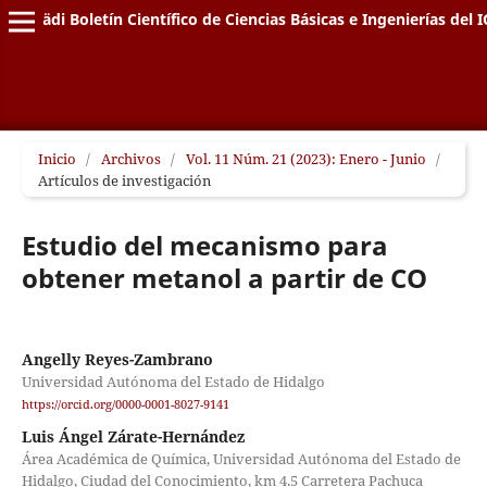
Pädi Boletín Científico de Ciencias Básicas e Ingenierías del I
Inicio
/
Archivos
/
Vol. 11 Núm. 21 (2023): Enero - Junio
/
Artículos de investigación
Estudio del mecanismo para
obtener metanol a partir de CO
Angelly Reyes-Zambrano
Universidad Autónoma del Estado de Hidalgo
https://orcid.org/0000-0001-8027-9141
Luis Ángel Zárate-Hernández
Área Académica de Química, Universidad Autónoma del Estado de
Hidalgo, Ciudad del Conocimiento, km 4.5 Carretera Pachuca