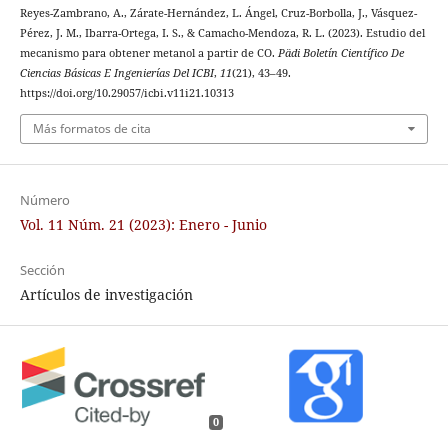
Reyes-Zambrano, A., Zárate-Hernández, L. Ángel, Cruz-Borbolla, J., Vásquez-
Pérez, J. M., Ibarra-Ortega, I. S., & Camacho-Mendoza, R. L. (2023). Estudio del
mecanismo para obtener metanol a partir de CO.
Pädi Boletín Científico De
Ciencias Básicas E Ingenierías Del ICBI
,
11
(21), 43–49.
https://doi.org/10.29057/icbi.v11i21.10313
Más formatos de cita
Número
Vol. 11 Núm. 21 (2023): Enero - Junio
Sección
Artículos de investigación
0