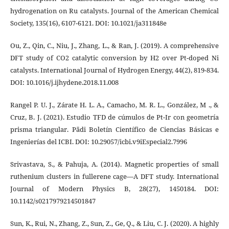
hydrogenation on Ru catalysts. Journal of the American Chemical
Society, 135(16), 6107-6121. DOI: 10.1021/ja311848e
Ou, Z., Qin, C., Niu, J., Zhang, L., & Ran, J. (2019). A comprehensive
DFT study of CO2 catalytic conversion by H2 over Pt-doped Ni
catalysts. International Journal of Hydrogen Energy, 44(2), 819-834.
DOI: 10.1016/j.ijhydene.2018.11.008
Rangel P. U. J., Zárate H. L. A., Camacho, M. R. L., González, M ., &
Cruz, B. J. (2021). Estudio TFD de cúmulos de Pt-Ir con geometría
prisma triangular. Pädi Boletín Científico de Ciencias Básicas e
Ingenierías del ICBI. DOI: 10.29057/icbi.v9iEspecial2.7996
Srivastava, S., & Pahuja, A. (2014). Magnetic properties of small
ruthenium clusters in fullerene cage—A DFT study. International
Journal of Modern Physics B, 28(27), 1450184. DOI:
10.1142/s0217979214501847
Sun, K., Rui, N., Zhang, Z., Sun, Z., Ge, Q., & Liu, C. J. (2020). A highly