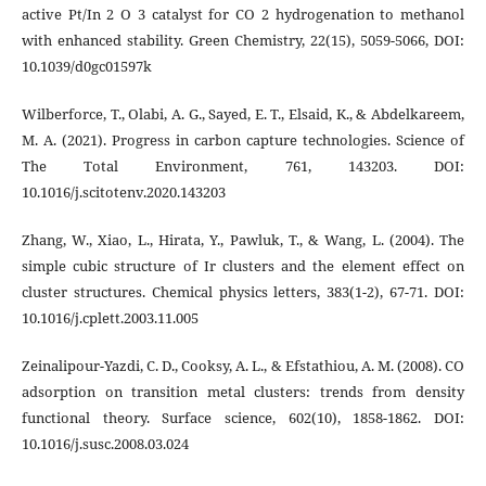
active Pt/In 2 O 3 catalyst for CO 2 hydrogenation to methanol
with enhanced stability. Green Chemistry, 22(15), 5059-5066, DOI:
10.1039/d0gc01597k
Wilberforce, T., Olabi, A. G., Sayed, E. T., Elsaid, K., & Abdelkareem,
M. A. (2021). Progress in carbon capture technologies. Science of
The Total Environment, 761, 143203. DOI:
10.1016/j.scitotenv.2020.143203
Zhang, W., Xiao, L., Hirata, Y., Pawluk, T., & Wang, L. (2004). The
simple cubic structure of Ir clusters and the element effect on
cluster structures. Chemical physics letters, 383(1-2), 67-71. DOI:
10.1016/j.cplett.2003.11.005
Zeinalipour-Yazdi, C. D., Cooksy, A. L., & Efstathiou, A. M. (2008). CO
adsorption on transition metal clusters: trends from density
functional theory. Surface science, 602(10), 1858-1862. DOI:
10.1016/j.susc.2008.03.024