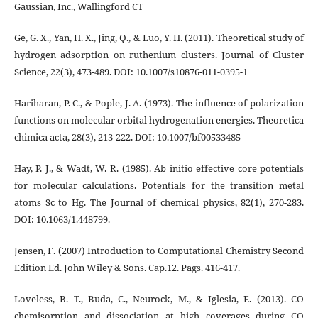
Gaussian, Inc., Wallingford CT
Ge, G. X., Yan, H. X., Jing, Q., & Luo, Y. H. (2011). Theoretical study of
hydrogen adsorption on ruthenium clusters. Journal of Cluster
Science, 22(3), 473-489. DOI: 10.1007/s10876-011-0395-1
Hariharan, P. C., & Pople, J. A. (1973). The influence of polarization
functions on molecular orbital hydrogenation energies. Theoretica
chimica acta, 28(3), 213-222. DOI: 10.1007/bf00533485
Hay, P. J., & Wadt, W. R. (1985). Ab initio effective core potentials
for molecular calculations. Potentials for the transition metal
atoms Sc to Hg. The Journal of chemical physics, 82(1), 270-283.
DOI: 10.1063/1.448799.
Jensen, F. (2007) Introduction to Computational Chemistry Second
Edition Ed. John Wiley & Sons. Cap.12. Pags. 416-417.
Loveless, B. T., Buda, C., Neurock, M., & Iglesia, E. (2013). CO
chemisorption and dissociation at high coverages during CO