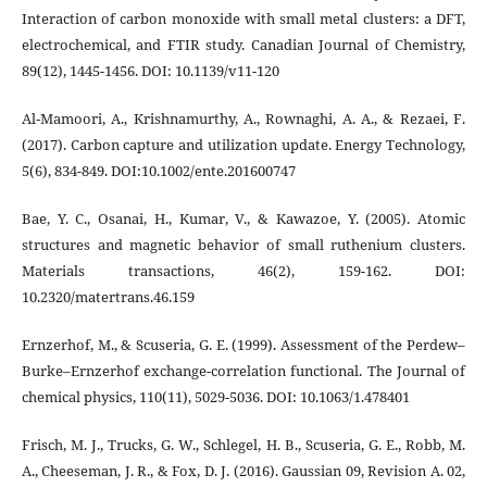
Interaction of carbon monoxide with small metal clusters: a DFT,
electrochemical, and FTIR study. Canadian Journal of Chemistry,
89(12), 1445-1456. DOI: 10.1139/v11-120
Al‐Mamoori, A., Krishnamurthy, A., Rownaghi, A. A., & Rezaei, F.
(2017). Carbon capture and utilization update. Energy Technology,
5(6), 834-849. DOI:10.1002/ente.201600747
Bae, Y. C., Osanai, H., Kumar, V., & Kawazoe, Y. (2005). Atomic
structures and magnetic behavior of small ruthenium clusters.
Materials transactions, 46(2), 159-162. DOI:
10.2320/matertrans.46.159
Ernzerhof, M., & Scuseria, G. E. (1999). Assessment of the Perdew–
Burke–Ernzerhof exchange-correlation functional. The Journal of
chemical physics, 110(11), 5029-5036. DOI: 10.1063/1.478401
Frisch, M. J., Trucks, G. W., Schlegel, H. B., Scuseria, G. E., Robb, M.
A., Cheeseman, J. R., & Fox, D. J. (2016). Gaussian 09, Revision A. 02,