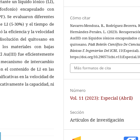
tante un líquido iónico (LI),
)fosfonio) encapsulado con
PF). Se evaluaron diferentes
Cómo citar
e LI (5-30%) y el tiempo de
Navarro-Mendoza, R., Rodríguez-Becerra, K
ó la eficiencia y la velocidad
Hernández-Perales, L. (2023). Recuperació
Au(III) con líquidos iónicos encapsulados 
 disolución del quitosano en
quitosano.
Pädi Boletín Científico De Ciencia
 los materiales con bajas
Básicas E Ingenierías Del ICBI
,
11
(Especial),
l Au(III) fue eficientemente
https://doi.org/10.29057/icbi.v11iEspecial.
n mecanismo de intercambio
Más formatos de cita
on el contenido de LI en las
nificativas en la velocidad de
icativamente la capacidad, ni
Número
Vol. 11 (2023): Especial (Abril)
Sección
Artículos de investigación