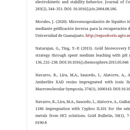
electrokinetic and stability behavior. Journal of Co
283(2), 344–351. DOI: 10.1016/j.jcis.2004.08.186.
Morales, J. (2020). Microencapsulación de líquidos i
mediante gelificación inversa para la recuperación d
Universidad de Guanajuato.
http://repositorio.ugto.
Natarajan, G., Ting, Y.–P. (2015). Gold biorecover
strategy through spent medium leaching with pH 
136, 232–238. DOI:10.1016/j.chemosphere.2015.05.046
Navarro, R., Lira, M.A., Saucedo, I., Alatorre, A., A
Amberlite XAD resins impregnated with ionic liq
Macromolecular Symposia, 374(1), 1600143. DOI:10.1
Navarro, R., Lira, M.A., Saucedo, I., Alatorre, A., Guib
1180 impregnation with Cyphos IL101 for the sele
metals from HCl solutions. Gold Bulletin, 50(1), 7
0190-8