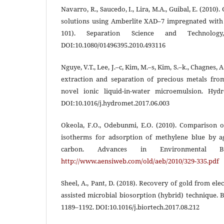
Navarro, R., Saucedo, I., Lira, M.A., Guibal, E. (2010)
solutions using Amberlite XAD–7 impregnated with 
101). Separation Science and Technology,
DOI:10.1080/01496395.2010.493116
Nguye, V.T., Lee, J.–c, Kim, M.–s, Kim, S.–k., Chagnes, A
extraction and separation of precious metals fro
novel ionic liquid-in-water microemulsion. Hydr
DOI:10.1016/j.hydromet.2017.06.003
Okeola, F.O., Odebunmi, E.O. (2010). Comparison 
isotherms for adsorption of methylene blue by a
carbon. Advances in Environmental Bio
http://www.aensiweb.com/old/aeb/2010/329-335.pdf
Sheel, A., Pant, D. (2018). Recovery of gold from el
assisted microbial biosorption (hybrid) technique. 
1189–1192. DOI:10.1016/j.biortech.2017.08.212