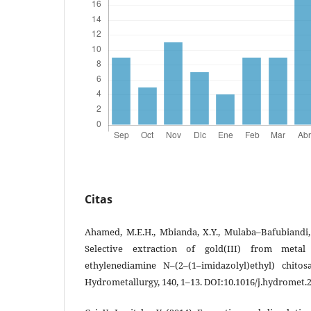
Citas
Ahamed, M.E.H., Mbianda, X.Y., Mulaba–Bafubiandi, 
Selective extraction of gold(III) from metal
ethylenediamine N–(2–(1–imidazolyl)ethyl) chito
Hydrometallurgy, 140, 1–13. DOI:10.1016/j.hydromet.