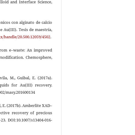
lloid and Interface Science,
ónicos con alginato de calcio
e Au(III). Tesis de maestría,
mx/handle/20.500.12059/4502
.
y from e–waste: An improved
modification. Chemosphere,
vila, M., Guibal, E. (2017a).
uids for Au(III) recovery.
002/masy.201600134
al, E. (2017b). Amberlite XAD–
ctive recovery of precious
–23. DOI:10.1007/s13404-016-