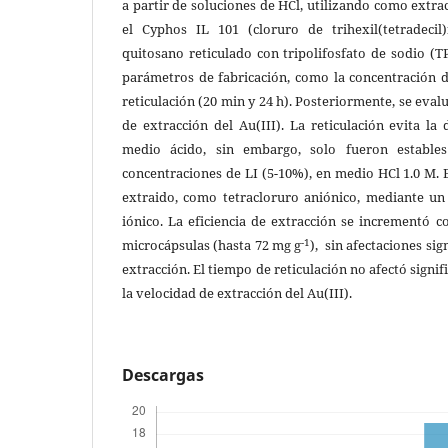
a partir de soluciones de HCl, utilizando como extrac
el Cyphos IL 101 (cloruro de trihexil(tetradecil
quitosano reticulado con tripolifosfato de sodio (T
parámetros de fabricación, como la concentración d
reticulación (20 min y 24 h). Posteriormente, se evalu
de extracción del Au(III). La reticulación evita la
medio ácido, sin embargo, solo fueron estables
concentraciones de LI (5-10%), en medio HCl 1.0 M. E
extraido, como tetracloruro aniónico, mediante u
iónico. La eficiencia de extracción se incrementó c
-1
microcápsulas (hasta 72 mg g
), sin afectaciones sig
extracción. El tiempo de reticulación no afectó signif
la velocidad de extracción del Au(III).
Descargas