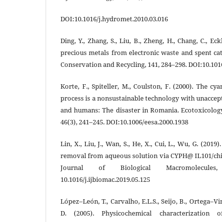
DOI:10.1016/j.hydromet.2010.03.016
Ding, Y., Zhang, S., Liu, B., Zheng, H., Chang, C., Ec
precious metals from electronic waste and spent cat
Conservation and Recycling, 141, 284–298. DOI:10.101
Korte, F., Spiteller, M., Coulston, F. (2000). The c
process is a nonsustainable technology with unacce
and humans: The disaster in Romania. Ecotoxicolog
46(3), 241–245. DOI:10.1006/eesa.2000.1938
Lin, X., Liu, J., Wan, S., He, X., Cui, L., Wu, G. (2019
removal from aqueous solution via CYPH@ IL101/chit
Journal of Biological Macromolecule
10.1016/j.ijbiomac.2019.05.125
López–León, T., Carvalho, E.L.S., Seijo, B., Ortega–Vi
D. (2005). Physicochemical characterization o