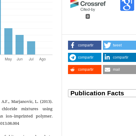
0
compartir
tweet
compartir
compartir
compartir
mail
A.F., Marjanovic, L. (2013).
 chloride mixtures using
san ion–imprinted polymer.
2013.08.004