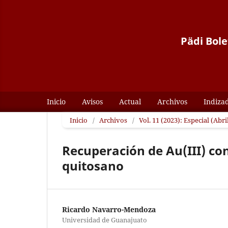
Pädi Bole
Inicio
Avisos
Actual
Archivos
Indiza
Inicio
/
Archivos
/
Vol. 11 (2023): Especial (Abri
Recuperación de Au(III) co
quitosano
Ricardo Navarro-Mendoza
Universidad de Guanajuato