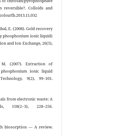
ion of chitosan/pyrophosphate
an reversible?. Colloids and
.colsurfb.2013.11.032
ibal, E. (2008). Gold recovery
ry phosphonium ionic liquid)
ion and Ion Exchange, 26(5),
 M. (2007). Extraction of
 phosphonium ionic liquid
echnology, 9(2), 99–101.
etals from electronic waste: A
s, 158(2–3), 228–256.
ugh biosorption — A review.