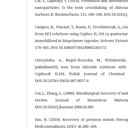
Cai, Y., Lapitsky, Y. (2014). Formation and dissolut
nanoparticles: Is the ionic crosslinking of chitos
Surfaces B: Biointerfaces, 115, 100–108. DOI:10.1016/j
Campos, K., Vincent, T., Bunio, P., Trochimczuk, A., Gu
from HCl solutions using Cyphos IL‐101 (a quaterna
immobilized in biopolymer capsules. Solvent Extract
570–601. DOI:10.1080/07366290802301572
Cieszyńska, A., Regel–Rosocka, M., Wiśniewski,
palladium(II) ions from chloride solutions with
Cyphos® IL101. Polish Journal of Chemical T
DOI:10.2478/v10026-007-0037-4
Cui, J., Zhang, L. (2008). Metallurgical recovery of m
review. Journal of Hazardous Material
DOI:10.1016/j.jhazmat.2008.02.001
Das, N. (2010). Recovery of precious metals thro
Hydrometallurgy, 103(1–4),180–189.