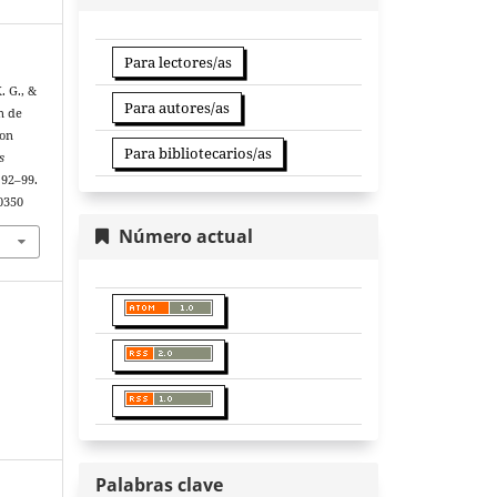
Para lectores/as
. G., &
Para autores/as
n de
con
Para bibliotecarios/as
s
 92–99.
10350
Número actual
Palabras clave