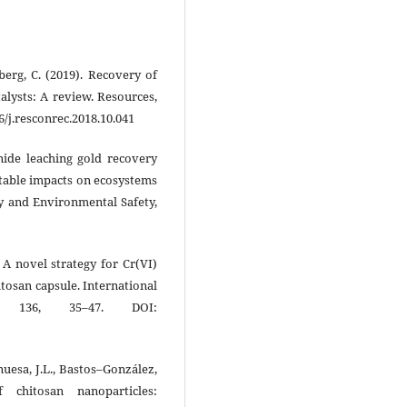
kberg, C. (2019). Recovery of
alysts: A review. Resources,
6/j.resconrec.2018.10.041
yanide leaching gold recovery
ptable impacts on ecosystems
y and Environmental Safety,
). A novel strategy for Cr(VI)
osan capsule. International
s, 136, 35–47. DOI:
nuesa, J.L., Bastos–González,
f chitosan nanoparticles: