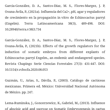
García-González, D. A., Santos-Díaz, M. S., Flores-Margez, J. P,
Osuna-Ávila, P., (2021a). Influencia del Ca2+, pH, agar y reguladores
de crecimiento en la propagación in vitro de Echinocactus parryi
(Engelm). Terra Latinoamericana 38(3), 489-498. DOI:
10.28940/terra.v38i3.734
García-González, D. A., Santos-Díaz, M. S., Flores-Margez, J. P,
Osuna-Ávila, P., (2021b). Effects of the growth regulators for the
induction of somatic embryos from different explants of
Echinocactus parryi Engelm., an endemic and endangered species.
Revista Chapingo Serie Ciencias Forestales 27(3): 431-447. DOI:
10.5154/r.rchscfa.2020.08.053
Guzmán, U., Arias, S., Dávila, P., (2003). Catálogo de cactáceas
mexicanas. Primera ed. México: Universidad Nacional Autónoma
de México. pp. 247.
Lema-Ruminska, J., Goncerzewicz, K., Gabriel, M., (2013). Influence
of abscisic acid and sucrose on Somatic Embryogenesis in cactus