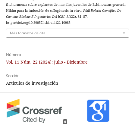
fitohormonas sobre explantes de mamilas juveniles de Echinocatus grusonii
Hildm para la inducción de callogénesis in vitro.
Pädi Boletín Científico De
Ciencias Básicas E Ingenierías Del ICBI
,
11
(22), 81–87.
https://doi.org/10.29057/icbi.v11i22.10985
Más formatos de cita
Número
Vol. 11 Núm. 22 (2024): Julio - Diciembre
Sección
Artículos de investigación
0