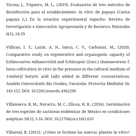
Ticona, J., Triguero, M. L., (2019). Evaluación de tres métodos de
desinfección para el establecimiento in vitro de papaya (Carica
papaya L.) En la estación experimental Sapecho. Revista de
Investigación e Innovación Agropecuaria y de Recursos Naturales
6(1), 24-29
Vidican, I. T., Lazár, A. N., Iancu, C. V., Carbunar, M., (2020).
Comparative study on regenerative and organogenic capacity of
Echinocactus mihanovichii and Echinopsis (Zucc.) chamaecereus f.
lutea cultivation in vitro in the presence in the cultural medium of
3-indutyl butyric acid (aib) added in different concentrations.
Analele Universitatii din Oradea, Fascicula: Protectia Mediului 34:
143-152. DOI: 10.5281/zenodo.4362296
Villanueva, R. M., Navarro, M. C., Eliosa, H. R., (2016). Germinación
de tres especies de cactáceas endémicas de México en condiciones
asépticas 16(1), 1-16. DOI: 10.21704/za.v16i1.633
Villareal, B. (2015). ¿Cómo se forman las nuevas plantas in vitro?