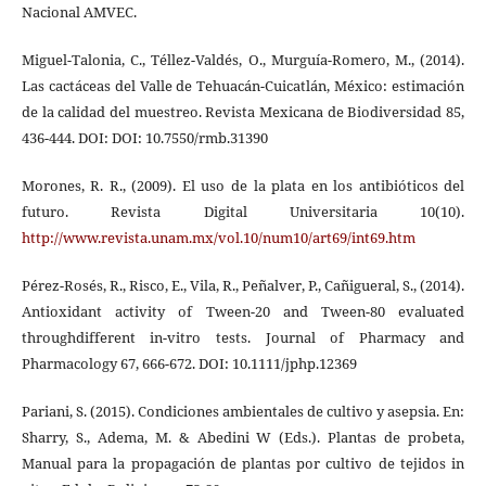
Nacional AMVEC.
Miguel-Talonia, C., Téllez-Valdés, O., Murguía-Romero, M., (2014).
Las cactáceas del Valle de Tehuacán-Cuicatlán, México: estimación
de la calidad del muestreo. Revista Mexicana de Biodiversidad 85,
436-444. DOI: DOI: 10.7550/rmb.31390
Morones, R. R., (2009). El uso de la plata en los antibióticos del
futuro. Revista Digital Universitaria 10(10).
http://www.revista.unam.mx/vol.10/num10/art69/int69.htm
Pérez-Rosés, R., Risco, E., Vila, R., Peñalver, P., Cañigueral, S., (2014).
Antioxidant activity of Tween-20 and Tween-80 evaluated
throughdifferent in-vitro tests. Journal of Pharmacy and
Pharmacology 67, 666-672. DOI: 10.1111/jphp.12369
Pariani, S. (2015). Condiciones ambientales de cultivo y asepsia. En:
Sharry, S., Adema, M. & Abedini W (Eds.). Plantas de probeta,
Manual para la propagación de plantas por cultivo de tejidos in