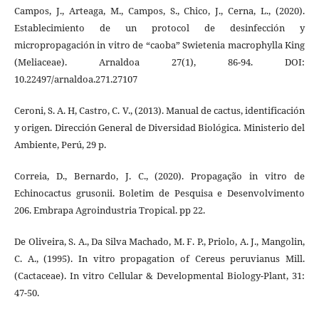
Campos, J., Arteaga, M., Campos, S., Chico, J., Cerna, L., (2020).
Establecimiento de un protocol de desinfección y
micropropagación in vitro de “caoba” Swietenia macrophylla King
(Meliaceae). Arnaldoa 27(1), 86-94. DOI:
10.22497/arnaldoa.271.27107
Ceroni, S. A. H, Castro, C. V., (2013). Manual de cactus, identificación
y origen. Dirección General de Diversidad Biológica. Ministerio del
Ambiente, Perú, 29 p.
Correia, D., Bernardo, J. C., (2020). Propagação in vitro de
Echinocactus grusonii. Boletim de Pesquisa e Desenvolvimento
206. Embrapa Agroindustria Tropical. pp 22.
De Oliveira, S. A., Da Silva Machado, M. F. P., Priolo, A. J., Mangolin,
C. A., (1995). In vitro propagation of Cereus peruvianus Mill.
(Cactaceae). In vitro Cellular & Developmental Biology-Plant, 31:
47-50.