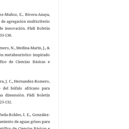
ez-Muñoz, E., Rivera-Anaya,
 de agregación multicriterio
de innovación. Pädi Boletín
133-138.
mero, N., Medina-Marin, J., &
ión metaheurístico inspirado
fico de Ciencias Básicas e
ora, J. C., Hernandez-Romero,
o del búfalo africano para
a dimensión. Pädi Boletín
123-132.
ñeda-Robles, I. E., González-
tamiento de aguas grises para
ntífico de Ciencias Básicas e