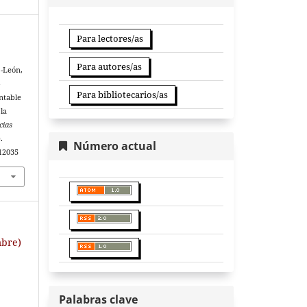
Para lectores/as
Para autores/as
z-León,
-
Para bibliotecarios/as
ntable
la
cias
.
Número actual
.12035
mbre)
Palabras clave