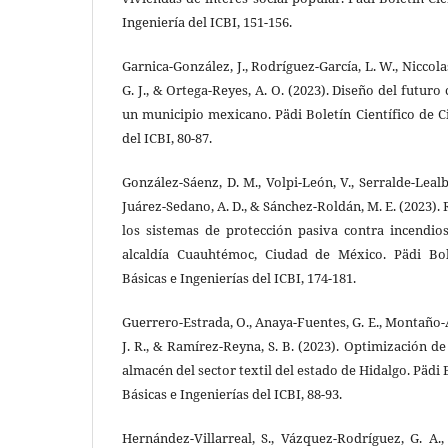
Ingeniería del ICBI, 151-156.
Garnica-González, J., Rodríguez-García, L. W., Niccol
G. J., & Ortega-Reyes, A. O. (2023). Diseño del futur
un municipio mexicano. Pädi Boletín Científico de Ci
del ICBI, 80-87.
González-Sáenz, D. M., Volpi-León, V., Serralde-Lealba,
Juárez-Sedano, A. D., & Sánchez-Roldán, M. E. (2023). 
los sistemas de protección pasiva contra incendio
alcaldía Cuauhtémoc, Ciudad de México. Pädi Bole
Básicas e Ingenierías del ICBI, 174-181.
Guerrero-Estrada, O., Anaya-Fuentes, G. E., Montaño
J. R., & Ramírez-Reyna, S. B. (2023). Optimización d
almacén del sector textil del estado de Hidalgo. Pädi 
Básicas e Ingenierías del ICBI, 88-93.
Hernández-Villarreal, S., Vázquez-Rodríguez, G. A.,