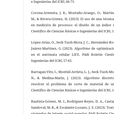
e Ingenierías del ICBI, 66-71.
Corona-Armenta, J. R., Montaño-Arango, O., Martín
M., & Rivera-Gómez, H. (2023). El uso de una técnica
en medición de procesos: el diseño de un índice 
Científico de Ciencias Básicas e Ingenierías del ICBI, 
López-Arias, O., Seck-Tuoh-Mora, J. C., Hernández-Ro
Juárez-Martínez, G. (2023). Algoritmo de optimizac
en el autómata celular LIFE. Pädi Boletín Cientí
Ingenierías del ICBI, 57-65.
Barragan-Vite, I., Montiel-Arrieta, L. J., Seck-Tuoh-M
N., & Medina-Marin, J. (2023). Algoritmo discret
resolver el problema de corte de material de un
Científico de Ciencias Básicas e Ingenierías del ICBI, 
Bautista-Gómez, M. I., Rodríguez-Reyes, D. A., Casta
Sandoval, M. R., & Escalante-Lozano, J. E. (2023). Tra
viviendas de interés social popular. Pädi Boletín Cie