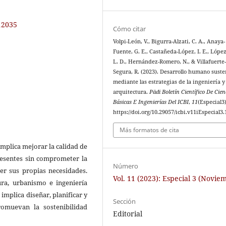
.12035
Cómo citar
Volpi-León, V., Bigurra-Alzati, C. A., Anaya-
Fuente, G. E., Castañeda-López, I. E., Lópe
L. D., Hernández-Romero, N., & Villafuerte
Segura, R. (2023). Desarrollo humano suste
mediante las estrategias de la ingeniería y 
arquitectura.
Pädi Boletín Científico De Cien
Básicas E Ingenierías Del ICBI
,
11
(Especial3)
https://doi.org/10.29057/icbi.v11iEspecial3
Más formatos de cita
mplica mejorar la calidad de
presentes sin comprometer la
Número
cer sus propias necesidades.
Vol. 11 (2023): Especial 3 (Novie
tura, urbanismo e ingeniería
implica diseñar, planificar y
Sección
omuevan la sostenibilidad
Editorial