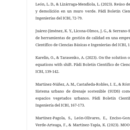
León, L. D., & Lizárraga-Mendiola, L. (2023). Reúso d
y demolición en un muro verde. Pädi Boletín Cient
Ingenierías del ICBI, 72-79.
Juárez-Jiménez, K. Y., Licona-Olmos, J. G., & Serrano-
de herramientas de gestión de calidad en una empre
Científico de Ciencias Básicas e Ingenierías del ICBI, 
Karelin, O., & Tarasenko, A. (2023). On the solution 
equations with shift. Pädi Boletín Científico de Cienc
ICBI, 139-142.
Martínez-Núñez, A. M., Castañeda-Robles, I. E., & Ró
Sistema urbano de drenaje sostenible (SUDS) com
espacios vegetados urbanos. Pädi Boletín Cientí
Ingeniería del ICBI, 167-173.
Martínez-Pagola, S., León-Olivares, E., Enciso-Gonz
Verde-Arteaga, F., & Martínez-Tapia, K. (2023). MO