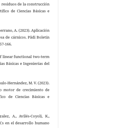
e residuos de la construcción
ífico de Ciencias Básicas e
Serrano, A. (2023). Aplicación
sa de cárnicos. Pädi Boletín
157-166.
of linear functional two-term
ias Básicas e Ingenierías del
mulo-Hernández, M. V. (2023).
o motor de crecimiento de
fico de Ciencias Básicas e
alez, A., Avilés-Coyoli, K.,
OCs en el desarrollo humano