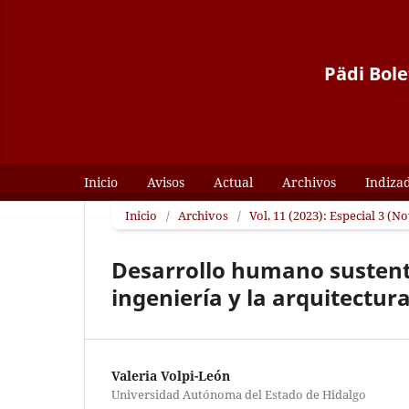
Pädi Bole
Inicio
Avisos
Actual
Archivos
Indiza
Inicio
/
Archivos
/
Vol. 11 (2023): Especial 3 (
Desarrollo humano sustenta
ingeniería y la arquitectur
Valeria Volpi-León
Universidad Autónoma del Estado de Hidalgo