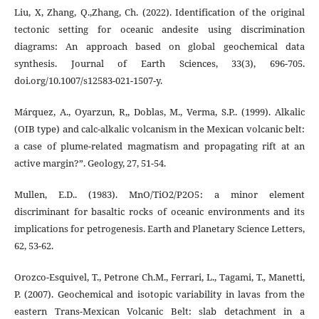
Liu, X, Zhang, Q.,Zhang, Ch. (2022). Identification of the original
tectonic setting for oceanic andesite using discrimination
diagrams: An approach based on global geochemical data
synthesis. Journal of Earth Sciences, 33(3), 696-705.
doi.org/10.1007/s12583-021-1507-y.
Márquez, A., Oyarzun, R,, Doblas, M., Verma, S.P.. (1999). Alkalic
(OIB type) and calc-alkalic volcanism in the Mexican volcanic belt:
a case of plume-related magmatism and propagating rift at an
active margin?”. Geology, 27, 51-54.
Mullen, E.D.. (1983). MnO/TiO2/P2O5: a minor element
discriminant for basaltic rocks of oceanic environments and its
implications for petrogenesis. Earth and Planetary Science Letters,
62, 53-62.
Orozco-Esquivel, T., Petrone Ch.M., Ferrari, L., Tagami, T., Manetti,
P. (2007). Geochemical and isotopic variability in lavas from the
eastern Trans-Mexican Volcanic Belt: slab detachment in a