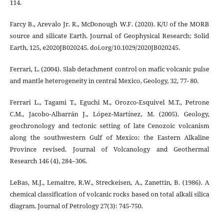
114.
Farcy B., Arevalo Jr. R., McDonough W.F. (2020). K/U of the MORB
source and silicate Earth. Journal of Geophysical Research: Solid
Earth, 125, e2020JB020245. doi.org/10.1029/2020JB020245.
Ferrari, L. (2004). Slab detachment control on mafic volcanic pulse
and mantle heterogeneity in central Mexico, Geology, 32, 77- 80.
Ferrari L., Tagami T., Eguchi M., Orozco-Esquivel M.T., Petrone
C.M., Jacobo-Albarrán J., López-Martínez, M. (2005). Geology,
geochronology and tectonic setting of late Cenozoic volcanism
along the southwestern Gulf of Mexico: the Eastern Alkaline
Province revised. Journal of Volcanology and Geothermal
Research 146 (4), 284–306.
LeBas, M.J., Lemaitre, R.W., Streckeisen, A., Zanettin, B. (1986). A
chemical classification of volcanic rocks based on total alkali silica
diagram. Journal of Petrology 27(3): 745-750.