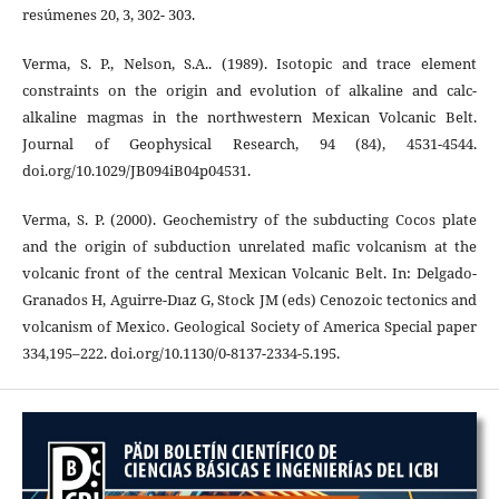
resúmenes 20, 3, 302- 303.
Verma, S. P., Nelson, S.A.. (1989). Isotopic and trace element
constraints on the origin and evolution of alkaline and calc-
alkaline magmas in the northwestern Mexican Volcanic Belt.
Journal of Geophysical Research, 94 (84), 4531-4544.
doi.org/10.1029/JB094iB04p04531.
Verma, S. P. (2000). Geochemistry of the subducting Cocos plate
and the origin of subduction unrelated mafic volcanism at the
volcanic front of the central Mexican Volcanic Belt. In: Delgado-
Granados H, Aguirre-Dıaz G, Stock JM (eds) Cenozoic tectonics and
volcanism of Mexico. Geological Society of America Special paper
334,195–222. doi.org/10.1130/0-8137-2334-5.195.