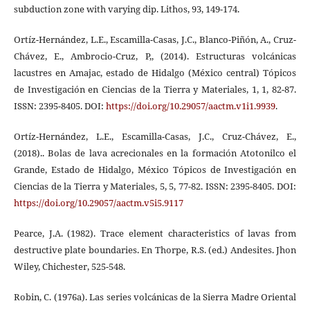
subduction zone with varying dip. Lithos, 93, 149-174.
Ortíz-Hernández, L.E., Escamilla-Casas, J.C., Blanco-Piñón, A., Cruz-
Chávez, E., Ambrocio-Cruz, P,, (2014). Estructuras volcánicas
lacustres en Amajac, estado de Hidalgo (México central) Tópicos
de Investigación en Ciencias de la Tierra y Materiales, 1, 1, 82-87.
ISSN: 2395-8405. DOI:
https://doi.org/10.29057/aactm.v1i1.9939
.
Ortíz-Hernández, L.E., Escamilla-Casas, J.C., Cruz-Chávez, E.,
(2018).. Bolas de lava acrecionales en la formación Atotonilco el
Grande, Estado de Hidalgo, México Tópicos de Investigación en
Ciencias de la Tierra y Materiales, 5, 5, 77-82. ISSN: 2395-8405. DOI:
https://doi.org/10.29057/aactm.v5i5.9117
Pearce, J.A. (1982). Trace element characteristics of lavas from
destructive plate boundaries. En Thorpe, R.S. (ed.) Andesites. Jhon
Wiley, Chichester, 525-548.
Robin, C. (1976a). Las series volcánicas de la Sierra Madre Oriental