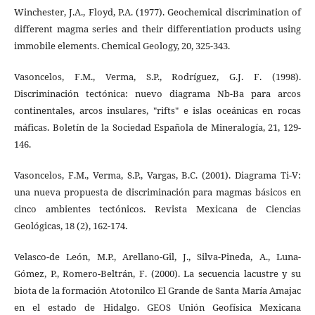
Winchester, J.A., Floyd, P.A. (1977). Geochemical discrimination of
different magma series and their differentiation products using
immobile elements. Chemical Geology, 20, 325-343.
Vasoncelos, F.M., Verma, S.P., Rodríguez, G.J. F. (1998).
Discriminación tectónica: nuevo diagrama Nb-Ba para arcos
continentales, arcos insulares, "rifts" e islas oceánicas en rocas
máficas. Boletín de la Sociedad Española de Mineralogía, 21, 129-
146.
Vasoncelos, F.M., Verma, S.P., Vargas, B.C. (2001). Diagrama Ti-V:
una nueva propuesta de discriminación para magmas básicos en
cinco ambientes tectónicos. Revista Mexicana de Ciencias
Geológicas, 18 (2), 162-174.
Velasco-de León, M.P., Arellano-Gil, J., Silva-Pineda, A., Luna-
Gómez, P., Romero-Beltrán, F. (2000). La secuencia lacustre y su
biota de la formación Atotonilco El Grande de Santa María Amajac
en el estado de Hidalgo. GEOS Unión Geofísica Mexicana