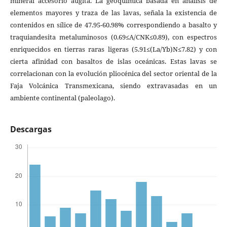
mineral accesorio augita. La geoquímica basada en análisis de
elementos mayores y traza de las lavas, señala la existencia de
contenidos en sílice de 47.95-60.98% correspondiendo a basalto y
traquiandesita metaluminosos (0.69≤A/CNK≤0.89), con espectros
enriquecidos en tierras raras ligeras (5.91≤(La/Yb)N≤7.82) y con
cierta afinidad con basaltos de islas oceánicas. Estas lavas se
correlacionan con la evolución pliocénica del sector oriental de la
Faja Volcánica Transmexicana, siendo extravasadas en un
ambiente continental (paleolago).
Descargas