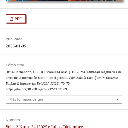
PDF
Publicado
2025-01-05
Cómo citar
Ortiz-Hernández, L. E., & Escamilla-Casas, J. C. (2025). Afinidad magmática de
lavas de la formación atotonilco el grande.
Pädi Boletín Científico De Ciencias
Básicas E Ingenierías Del ICBI
,
12
(24), 70–75.
https://doi.org/10.29057/icbi.v12i24.12309
Más formatos de cita
Número
Vol. 12 Núm. 24 (2025): Julio - Diciembre