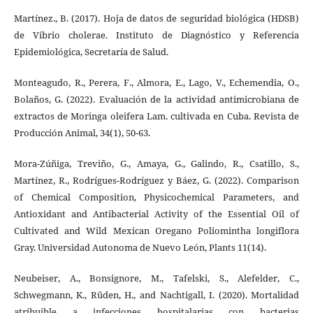
Martínez., B. (2017). Hoja de datos de seguridad biológica (HDSB)
de Vibrio cholerae. Instituto de Diagnóstico y Referencia
Epidemiológica, Secretaría de Salud.
Monteagudo, R., Perera, F., Almora, E., Lago, V., Echemendia, O.,
Bolaños, G. (2022). Evaluación de la actividad antimicrobiana de
extractos de Moringa oleifera Lam. cultivada en Cuba. Revista de
Producción Animal, 34(1), 50-63.
Mora-Zúñiga, Treviño, G., Amaya, G., Galindo, R., Csatillo, S.,
Martínez, R., Rodrígues-Rodríguez y Báez, G. (2022). Comparison
of Chemical Composition, Physicochemical Parameters, and
Antioxidant and Antibacterial Activity of the Essential Oil of
Cultivated and Wild Mexican Oregano Poliomintha longiflora
Gray. Universidad Autonoma de Nuevo León, Plants 11(14).
Neubeiser, A., Bonsignore, M., Tafelski, S., Alefelder, C.,
Schwegmann, K., Rüden, H., and Nachtigall, I. (2020). Mortalidad
atribuible a infecciones hospitalarias con bacterias