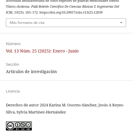
Actividad antibacteriana de cinco especies de plantas medicinales contra
Vibrio cholerae.
Pädi Boletín Científico De Ciencias Básicas E Ingenierías Del
ICBI
,
13
(25), 165–172. https://doi.org/10.29057/icbi.v13i25.12839
Más formatos de cita
Número
Vol. 13 Núm. 25 (2025): Enero - Junio
Sección
Artículos de investigación
Licencia
Derechos de autor 2024 Karina M. Osorno-Sánchez, Jesús A Reyes-
Silva, Sylvia Martínez-Hernández