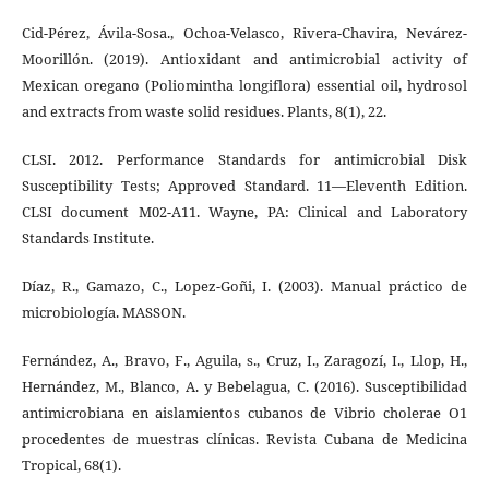
Cid-Pérez, Ávila-Sosa., Ochoa-Velasco, Rivera-Chavira, Nevárez-
Moorillón. (2019). Antioxidant and antimicrobial activity of
Mexican oregano (Poliomintha longiflora) essential oil, hydrosol
and extracts from waste solid residues. Plants, 8(1), 22.
CLSI. 2012. Performance Standards for antimicrobial Disk
Susceptibility Tests; Approved Standard. 11—Eleventh Edition.
CLSI document M02-A11. Wayne, PA: Clinical and Laboratory
Standards Institute.
Díaz, R., Gamazo, C., Lopez-Goñi, I. (2003). Manual práctico de
microbiología. MASSON.
Fernández, A., Bravo, F., Aguila, s., Cruz, I., Zaragozí, I., Llop, H.,
Hernández, M., Blanco, A. y Bebelagua, C. (2016). Susceptibilidad
antimicrobiana en aislamientos cubanos de Vibrio cholerae O1
procedentes de muestras clínicas. Revista Cubana de Medicina
Tropical, 68(1).