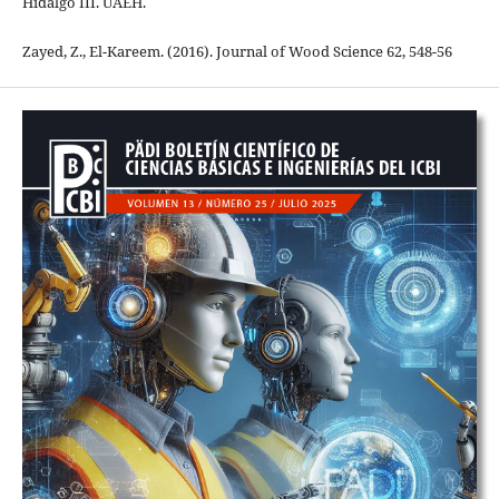
Hidalgo III. UAEH.
Zayed, Z., El-Kareem. (2016). Journal of Wood Science 62, 548-56