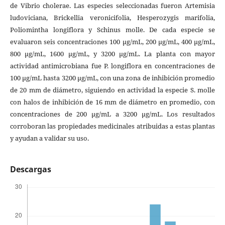
de Vibrio cholerae. Las especies seleccionadas fueron Artemisia
ludoviciana, Brickellia veronicifolia, Hesperozygis marifolia,
Poliomintha longiflora y Schinus molle. De cada especie se
evaluaron seis concentraciones 100 μg/mL, 200 μg/mL, 400 μg/mL,
800 μg/mL, 1600 μg/mL, y 3200 μg/mL. La planta con mayor
actividad antimicrobiana fue P. longiflora en concentraciones de
100 μg/mL hasta 3200 μg/mL, con una zona de inhibición promedio
de 20 mm de diámetro, siguiendo en actividad la especie S. molle
con halos de inhibición de 16 mm de diámetro en promedio, con
concentraciones de 200 μg/mL a 3200 μg/mL. Los resultados
corroboran las propiedades medicinales atribuidas a estas plantas
y ayudan a validar su uso.
Descargas