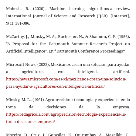
Mahesh, B. (2020). Machine learning algorithms-a review.
International Journal of Science and Research (IJSR). [Internet],
9(1), 381-386.
McCarthy, J., Minsky, M. A., Rochester, N., & Shannon, C. E. (1956).
"A Proposal for the Dartmouth Summer Research Project on
Artificial Intelligence". En *Dartmouth Conference Proceedings*.
Microsoft News, (2022), Mexicanos crean una solución para ayudar
a agricultores con inteligencia artificial.
https://news.microsoft.com/es-xl/mexicanos-crean-una-solucion-
para-ayudar-a-agricultores-con-inteligencia-artificial/
Minsky, M. L., (1961) Agroprecisión: tecnología y experiencia en la
toma de decisiones de la empresa.
https://redagricola.com/agroprecision-tecnologia-experiencia-la-
toma-decisiones-empresa/
Moreira, D., Cruz, I., González, K., Quirumbay, A., Magallán, C.,