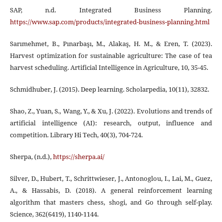
SAP, n.d. Integrated Business Planning.
https://www.sap.com/products/integrated-business-planning.html
Sarımehmet, B., Pınarbaşı, M., Alakaş, H. M., & Eren, T. (2023).
Harvest optimization for sustainable agriculture: The case of tea
harvest scheduling. Artificial Intelligence in Agriculture, 10, 35-45.
Schmidhuber, J. (2015). Deep learning. Scholarpedia, 10(11), 32832.
Shao, Z., Yuan, S., Wang, Y., & Xu, J. (2022). Evolutions and trends of
artificial intelligence (AI): research, output, influence and
competition. Library Hi Tech, 40(3), 704-724.
Sherpa, (n.d.),
https://sherpa.ai/
Silver, D., Hubert, T., Schrittwieser, J., Antonoglou, I., Lai, M., Guez,
A., & Hassabis, D. (2018). A general reinforcement learning
algorithm that masters chess, shogi, and Go through self-play.
Science, 362(6419), 1140-1144.