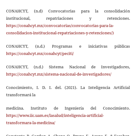
CONAHCYT, (n.d) Convocatorias para la consolidación
institucional, repatriaciones y retenciones.
https://conahcyt.mx/convocatorias/convocatorias-para-la-
consolidacion-institucional-repatriaciones-y-retenciones/)
CONAHCYT, (n.d.) Programas e iniciativas públicas
https://conahcyt.mx/conahcyt/peciti/
CONAHCYT, (n.d.) Sistema Nacional de Investigadores,
https://conahcyt.mx/sistema-nacional-de-investigadores/
Conocimiento, I. D. I. del. (2021). La Inteligencia Artificial
transformará la
medicina. Instituto de Ingeniería del Conocimiento.
https://www.iic.uam.es/lasalud/inteligencia-artificial-
transformara-la-medicina/
Constante, P., Gordon, A., Chang, O., Pruna, E., Acuna, F., & Escobar,