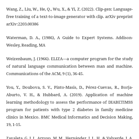
Wang, Z., Liu, W., He, Q., Wu, X., & Yi, Z. (2022). Clip-gen: Language-
free training of a text-to-image generator with clip. arXiv preprint
arXiv:2203.00386
Waterman, D. A., (1986), A Guide to Expert Systems. Addison-
Wesley, Reading, MA
Weizenbaum, J. (1966). ELIZA—a computer program for the study
of natural language communication between man and machine.
Communications of the ACM, 9 (1), 36-45.
You, Y., Doubova, S. V., Pinto-Masis, D., Pérez-Cuevas, R., Borja-
Aburto, V. H., & Hubbard, A. (2019). Application of machine
learning methodology to assess the performance of DIABETIMSS
program for patients with type 2 diabetes in family medicine
clinics in Mexico. BMC Medical Informatics and Decision Making,
19, 1-15.
Zavaleta, G. J. J., Arroyo, M. M., Hernández, J. L. H., & Valverde, J. A.