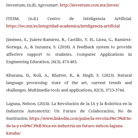
Inventum, (n.d), Agrosmart.
http://inventum.com.mx/inven/
ITESM, (n.d.) Centro de Inteligencia Artificial.
https://tec.mx/es/integridad-academica/inteligencia-artificial
Jiménez, S., Juárez‐Ramírez, R., Castillo, V. H., Licea, G., Ramírez‐
Noriega, A., & Inzunza, S. (2018). A feedback system to provide
affective support to students. Computer Applications in
Engineering Education, 26(3), 473-483.
Khurana, D., Koli, A., Khatter, K., & Singh, S. (2023). Natural
language processing: state of the art, current trends and
challenges. Multimedia tools and applications, 82(3), 3713-3744.
Laguna, Nelson. (2024). La Revolución de la IA y la Robótica en la
Industria Automotriz: Un Futuro de Colaboración, No de
Sustitución.
https://www.linkedin.com/pulse/la-revoluci%C3%B3n-
de-ia-y-rob%C3%B3tica-en-industria-un-futuro-nelson-laguna-
kmuhe/