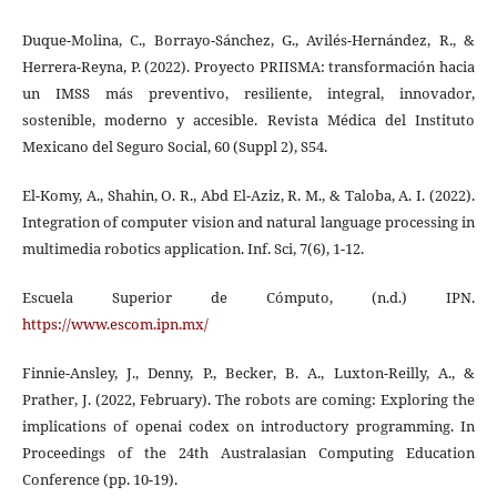
Duque-Molina, C., Borrayo-Sánchez, G., Avilés-Hernández, R., &
Herrera-Reyna, P. (2022). Proyecto PRIISMA: transformación hacia
un IMSS más preventivo, resiliente, integral, innovador,
sostenible, moderno y accesible. Revista Médica del Instituto
Mexicano del Seguro Social, 60 (Suppl 2), S54.
El-Komy, A., Shahin, O. R., Abd El-Aziz, R. M., & Taloba, A. I. (2022).
Integration of computer vision and natural language processing in
multimedia robotics application. Inf. Sci, 7(6), 1-12.
Escuela Superior de Cómputo, (n.d.) IPN.
https://www.escom.ipn.mx/
Finnie-Ansley, J., Denny, P., Becker, B. A., Luxton-Reilly, A., &
Prather, J. (2022, February). The robots are coming: Exploring the
implications of openai codex on introductory programming. In
Proceedings of the 24th Australasian Computing Education
Conference (pp. 10-19).