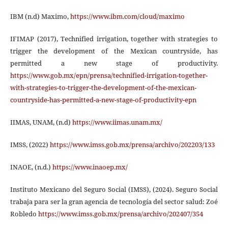
IBM (n.d) Maximo,
https://www.ibm.com/cloud/maximo
IFIMAP (2017), Technified irrigation, together with strategies to
trigger the development of the Mexican countryside, has
permitted a new stage of productivity.
https://www.gob.mx/epn/prensa/technified-irrigation-together-
with-strategies-to-trigger-the-development-of-the-mexican-
countryside-has-permitted-a-new-stage-of-productivity-epn
IIMAS, UNAM, (n.d)
https://www.iimas.unam.mx/
IMSS, (2022)
https://www.imss.gob.mx/prensa/archivo/202203/133
INAOE, (n.d.)
https://www.inaoep.mx/
Instituto Mexicano del Seguro Social (IMSS), (2024). Seguro Social
trabaja para ser la gran agencia de tecnología del sector salud: Zoé
Robledo
https://www.imss.gob.mx/prensa/archivo/202407/354