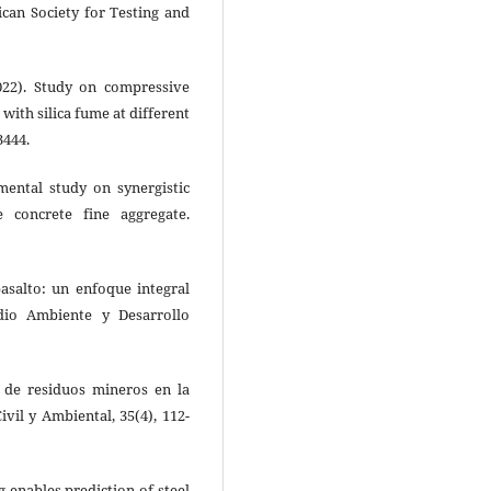
ican Society for Testing and
(2022). Study on compressive
with silica fume at different
3444.
imental study on synergistic
 concrete fine aggregate.
basalto: un enfoque integral
dio Ambiente y Desarrollo
ón de residuos mineros en la
ivil y Ambiental, 35(4), 112-
ing enables prediction of steel