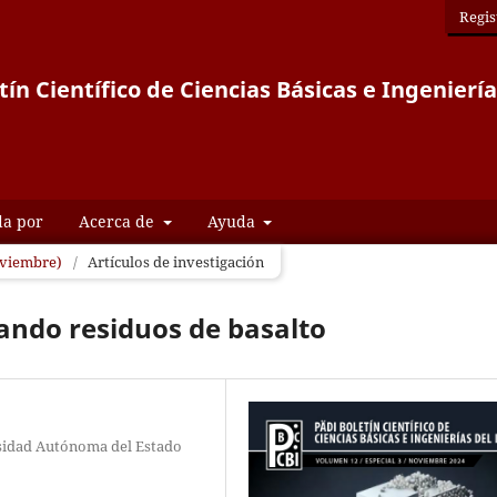
Regis
tín Científico de Ciencias Básicas e Ingeniería
da por
Acerca de
Ayuda
Noviembre)
/
Artículos de investigación
ando residuos de basalto
rsidad Autónoma del Estado