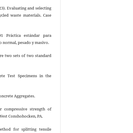
2023). Evaluating and selecting
ycled waste materials. Case
91 Práctica estándar para
o normal, pesado y masivo.
ure two sets of two standard
ete Test Specimens in the
oncrete Aggregates.
r compressive strength of
 West Conshohocken, PA.
thod for splitting tensile