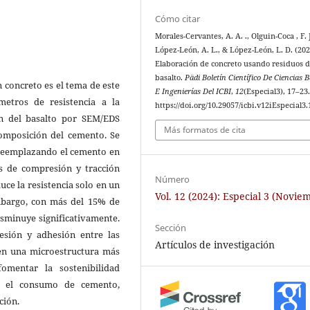
Cómo citar
Morales-Cervantes, A. A. ., Olguin-Coca , F. J.
López-León, A. L., & López-León, L. D. (202
Elaboración de concreto usando residuos 
basalto.
Pädi Boletín Científico De Ciencias B
n concreto es el tema de este
E Ingenierías Del ICBI
,
12
(Especial3), 17–23
metros de resistencia a la
https://doi.org/10.29057/icbi.v12iEspecial3
ión del basalto por SEM/EDS
Más formatos de cita
 composición del cemento. Se
o reemplazando el cemento en
 de compresión y tracción
Número
ce la resistencia solo en un
Vol. 12 (2024): Especial 3 (Novie
bargo, con más del 15% de
isminuye significativamente.
Sección
esión y adhesión entre las
Artículos de investigación
 en una microestructura más
fomentar la sostenibilidad
do el consumo de cemento,
ción.