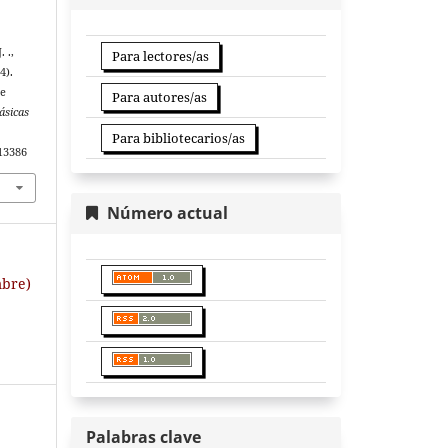
 .,
Para lectores/as
4).
de
Para autores/as
ásicas
.
Para bibliotecarios/as
.13386
Número actual
mbre)
Palabras clave