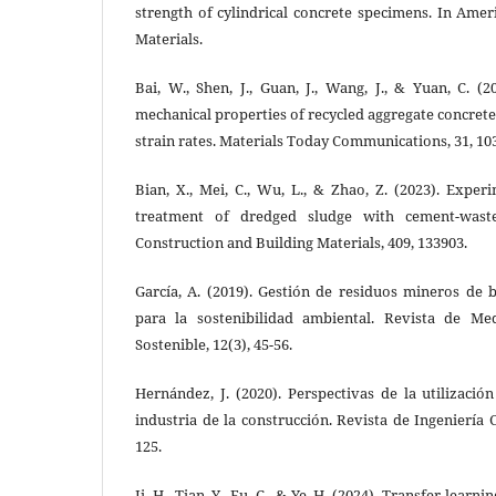
strength of cylindrical concrete specimens. In Amer
Materials.
Bai, W., Shen, J., Guan, J., Wang, J., & Yuan, C. 
mechanical properties of recycled aggregate concrete 
strain rates. Materials Today Communications, 31, 10
Bian, X., Mei, C., Wu, L., & Zhao, Z. (2023). Exper
treatment of dredged sludge with cement-waste
Construction and Building Materials, 409, 133903.
García, A. (2019). Gestión de residuos mineros de 
para la sostenibilidad ambiental. Revista de Me
Sostenible, 12(3), 45-56.
Hernández, J. (2020). Perspectivas de la utilizaci
industria de la construcción. Revista de Ingeniería C
125.
Ji, H., Tian, Y., Fu, C., & Ye, H. (2024). Transfer learn