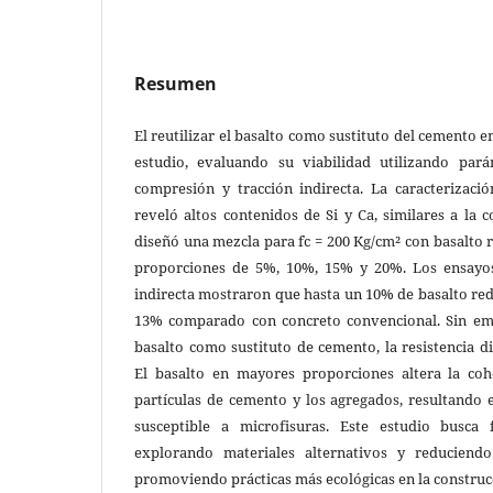
Resumen
El reutilizar el basalto como sustituto del cemento e
estudio, evaluando su viabilidad utilizando pará
compresión y tracción indirecta. La caracterizac
reveló altos contenidos de Si y Ca, similares a la
diseñó una mezcla para fˈc = 200 Kg/cm² con basalt
proporciones de 5%, 10%, 15% y 20%. Los ensayos
indirecta mostraron que hasta un 10% de basalto redu
13% comparado con concreto convencional. Sin em
basalto como sustituto de cemento, la resistencia d
El basalto en mayores proporciones altera la coh
partículas de cemento y los agregados, resultando
susceptible a microfisuras. Este estudio busca 
explorando materiales alternativos y reducien
promoviendo prácticas más ecológicas en la construc