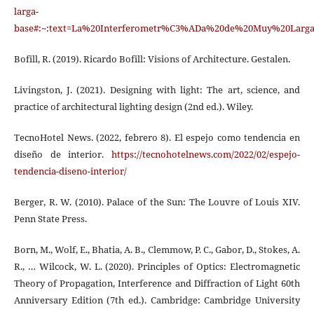
larga-
base#:~:text=La%20Interferometr%C3%ADa%20de%20Muy%20Larga
Bofill, R. (2019). Ricardo Bofill: Visions of Architecture. Gestalen.
Livingston, J. (2021). Designing with light: The art, science, and
practice of architectural lighting design (2nd ed.). Wiley.
TecnoHotel News. (2022, febrero 8). El espejo como tendencia en
diseño de interior.
https://tecnohotelnews.com/2022/02/espejo-
tendencia-diseno-interior/
Berger, R. W. (2010). Palace of the Sun: The Louvre of Louis XIV.
Penn State Press.
Born, M., Wolf, E., Bhatia, A. B., Clemmow, P. C., Gabor, D., Stokes, A.
R., … Wilcock, W. L. (2020). Principles of Optics: Electromagnetic
Theory of Propagation, Interference and Diffraction of Light 60th
Anniversary Edition (7th ed.). Cambridge: Cambridge University