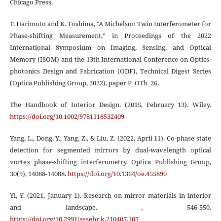
Chicago Press.
T. Harimoto and K. Toshima, "A Michelson Twin Interferometer for
Phase-shifting Measurement," in Proceedings of the 2022
International Symposium on Imaging, Sensing, and Optical
Memory (ISOM) and the 13th International Conference on Optics-
photonics Design and Fabrication (ODF), Technical Digest Series
(Optica Publishing Group, 2022), paper P_OTh_26.
The Handbook of Interior Design. (2015, February 13). Wiley.
https://doi.org/10.1002/9781118532409
Yang, L., Dong, Y., Yang, Z., & Liu, Z. (2022, April 11). Co-phase state
detection for segmented mirrors by dual-wavelength optical
vortex phase-shifting interferometry. Optica Publishing Group,
30(9), 14088-14088.
https://doi.org/10.1364/oe.455890
Yi, Y. (2021, January 1). Research on mirror materials in interior
and landscape. , 546-550.
https://doi.org/10.2991/assehr.k.210407.107