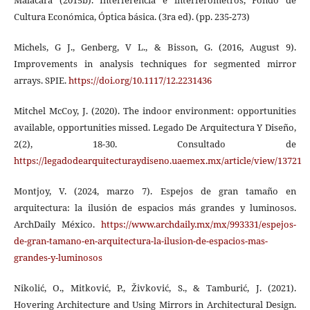
Malacara (2015b). Interferencia e interferómetros, Fondo de
Cultura Económica, Óptica básica. (3ra ed). (pp. 235-273)
Michels, G J., Genberg, V L., & Bisson, G. (2016, August 9).
Improvements in analysis techniques for segmented mirror
arrays. SPIE.
https://doi.org/10.1117/12.2231436
Mitchel McCoy, J. (2020). The indoor environment: opportunities
available, opportunities missed. Legado De Arquitectura Y Diseño,
2(2), 18-30. Consultado de
https://legadodearquitecturaydiseno.uaemex.mx/article/view/13721
Montjoy, V. (2024, marzo 7). Espejos de gran tamaño en
arquitectura: la ilusión de espacios más grandes y luminosos.
ArchDaily México.
https://www.archdaily.mx/mx/993331/espejos-
de-gran-tamano-en-arquitectura-la-ilusion-de-espacios-mas-
grandes-y-luminosos
Nikolić, O., Mitković, P., Živković, S., & Tamburić, J. (2021).
Hovering Architecture and Using Mirrors in Architectural Design.