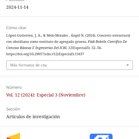
2024-11-14
Cómo citar
López-Gutierrez, J. A., & Melo-Morales , Ángel N. (2024). Concreto estructural
con obsidiana como sustituto de agregado grueso.
Pädi Boletín Científico De
Ciencias Básicas E Ingenierías Del ICBI
,
12
(Especial3), 52–56.
https://doi.org/10.29057/icbi.v12iEspecial3.13437
Más formatos de cita
Número
Vol. 12 (2024): Especial 3 (Noviembre)
Sección
Artículos de investigación