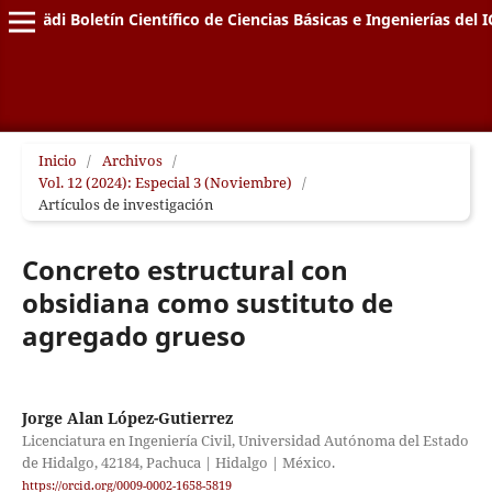
Pädi Boletín Científico de Ciencias Básicas e Ingenierías del I
Inicio
/
Archivos
/
Vol. 12 (2024): Especial 3 (Noviembre)
/
Artículos de investigación
Concreto estructural con
obsidiana como sustituto de
agregado grueso
Jorge Alan López-Gutierrez
Licenciatura en Ingeniería Civil, Universidad Autónoma del Estado
de Hidalgo, 42184, Pachuca | Hidalgo | México.
https://orcid.org/0009-0002-1658-5819