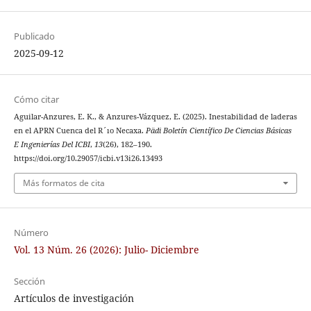
Publicado
2025-09-12
Cómo citar
Aguilar-Anzures, E. K., & Anzures-Vázquez, E. (2025). Inestabilidad de laderas
en el APRN Cuenca del R´ıo Necaxa.
Pädi Boletín Científico De Ciencias Básicas
E Ingenierías Del ICBI
,
13
(26), 182–190.
https://doi.org/10.29057/icbi.v13i26.13493
Más formatos de cita
Número
Vol. 13 Núm. 26 (2026): Julio- Diciembre
Sección
Artículos de investigación