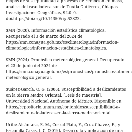
mapas de susceptibilidad a procesos de remoción en masa,
análisis del caso ladera sur de Tuxtla Gutiérrez, Chiapas.
Investigaciones Geográficas, 92:0–0.
doi:https://doi.org/10.14350/rig.52822.
SMN (2020). Información estadística climatológica.
Recuperado el 3 de marzo del 2024 de
https://smn.conagua.gob.mx/es/climatologia/informacion-
climatologica/informacion-estadistica-climatologica.
SMN (2024). Pronóstico meteorológico general. Recuperado
el 23 de junio del 2024 de
https://smn.conagua.gob.mx/es/pronosticos/pronosticossubmenu
meteorologico-general.
Suárez-García, O. G. (2006). Susceptibilidad a deslizamientos
en la Sierra Madre Oriental. [Tesis de maestría].
Universidad Nacional Autónoma de México. Disponible en:
https://repositorio.unam.mx/contenidos/susceptibilidad-a-
deslizamiento-de-laderas-en-la-sierra-madre-oriental.
Uribe-Alcántara, E. M., Corral-Plata, F., Cruz-Chavez, E., y
Escamilla-Casas, J. C. (2019). Desarrollo y aplicación de una