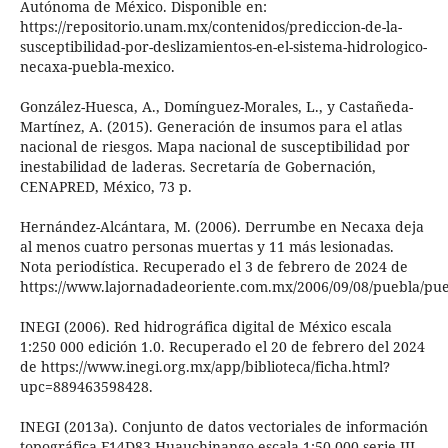
Autónoma de México. Disponible en:
https://repositorio.unam.mx/contenidos/prediccion-de-la-
susceptibilidad-por-deslizamientos-en-el-sistema-hidrologico-
necaxa-puebla-mexico.
González-Huesca, A., Domínguez-Morales, L., y Castañeda-
Martínez, A. (2015). Generación de insumos para el atlas
nacional de riesgos. Mapa nacional de susceptibilidad por
inestabilidad de laderas. Secretaría de Gobernación,
CENAPRED, México, 73 p.
Hernández-Alcántara, M. (2006). Derrumbe en Necaxa deja
al menos cuatro personas muertas y 11 más lesionadas.
Nota periodística. Recuperado el 3 de febrero de 2024 de
https://www.lajornadadeoriente.com.mx/2006/09/08/puebla/pu
INEGI (2006). Red hidrográfica digital de México escala
1:250 000 edición 1.0. Recuperado el 20 de febrero del 2024
de https://www.inegi.org.mx/app/biblioteca/ficha.html?
upc=889463598428.
INEGI (2013a). Conjunto de datos vectoriales de información
topográfica F14D83 Huauchinango escala 1:50 000 serie III.