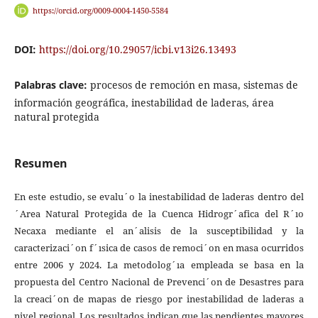
https://orcid.org/0009-0004-1450-5584
DOI:
https://doi.org/10.29057/icbi.v13i26.13493
Palabras clave:
procesos de remoción en masa, sistemas de
información geográfica, inestabilidad de laderas, área
natural protegida
Resumen
En este estudio, se evalu´o la inestabilidad de laderas dentro del
´Area Natural Protegida de la Cuenca Hidrogr´afica del R´ıo
Necaxa mediante el an´alisis de la susceptibilidad y la
caracterizaci´on f´ısica de casos de remoci´on en masa ocurridos
entre 2006 y 2024. La metodolog´ıa empleada se basa en la
propuesta del Centro Nacional de Prevenci´on de Desastres para
la creaci´on de mapas de riesgo por inestabilidad de laderas a
nivel regional. Los resultados indican que las pendientes mayores