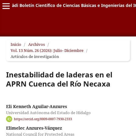
Pädi Boletín Científico de Ciencias Básicas e Ingenierías del I
Inicio
/
Archivos
/
Vol. 13 Núm. 26 (2026): Julio- Diciembre
/
Artículos de investigación
Inestabilidad de laderas en el
APRN Cuenca del R´ıo Necaxa
Eli Kenneth Aguilar-Anzures
Universidad Autónoma del Estado de Hidalgo
https://orcid.org/0009-0007-7930-2333
Elimelec Anzures-Vázquez
National Council for Protected Areas