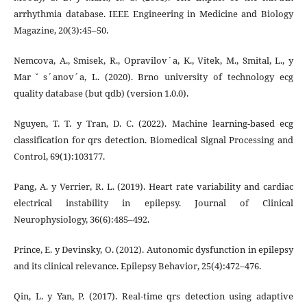
arrhythmia database. IEEE Engineering in Medicine and Biology
Magazine, 20(3):45–50.
Nemcova, A., Smisek, R., Opravilov´a, K., Vitek, M., Smital, L., y
Marˇs´anov´a, L. (2020). Brno university of technology ecg
quality database (but qdb) (version 1.0.0).
Nguyen, T. T. y Tran, D. C. (2022). Machine learning-based ecg
classification for qrs detection. Biomedical Signal Processing and
Control, 69(1):103177.
Pang, A. y Verrier, R. L. (2019). Heart rate variability and cardiac
electrical instability in epilepsy. Journal of Clinical
Neurophysiology, 36(6):485–492.
Prince, E. y Devinsky, O. (2012). Autonomic dysfunction in epilepsy
and its clinical relevance. Epilepsy Behavior, 25(4):472–476.
Qin, L. y Yan, P. (2017). Real-time qrs detection using adaptive