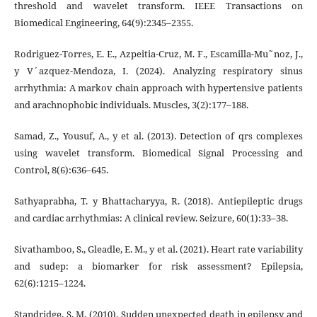
threshold and wavelet transform. IEEE Transactions on
Biomedical Engineering, 64(9):2345–2355.
Rodriguez-Torres, E. E., Azpeitia-Cruz, M. F., Escamilla-Mu˜noz, J.,
y V´azquez-Mendoza, I. (2024). Analyzing respiratory sinus
arrhythmia: A markov chain approach with hypertensive patients
and arachnophobic individuals. Muscles, 3(2):177–188.
Samad, Z., Yousuf, A., y et al. (2013). Detection of qrs complexes
using wavelet transform. Biomedical Signal Processing and
Control, 8(6):636–645.
Sathyaprabha, T. y Bhattacharyya, R. (2018). Antiepileptic drugs
and cardiac arrhythmias: A clinical review. Seizure, 60(1):33–38.
Sivathamboo, S., Gleadle, E. M., y et al. (2021). Heart rate variability
and sudep: a biomarker for risk assessment? Epilepsia,
62(6):1215–1224.
Standridge, S. M. (2010). Sudden unexpected death in epilepsy and