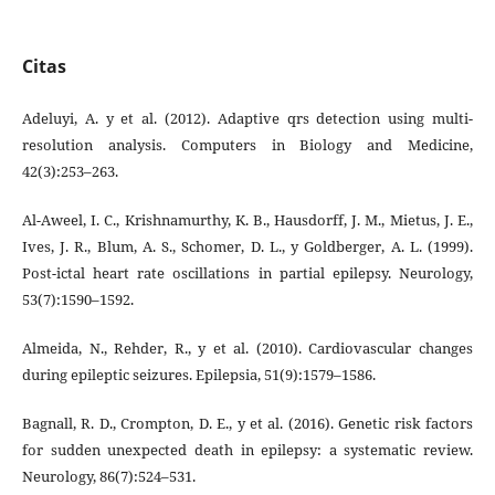
Citas
Adeluyi, A. y et al. (2012). Adaptive qrs detection using multi-
resolution analysis. Computers in Biology and Medicine,
42(3):253–263.
Al-Aweel, I. C., Krishnamurthy, K. B., Hausdorff, J. M., Mietus, J. E.,
Ives, J. R., Blum, A. S., Schomer, D. L., y Goldberger, A. L. (1999).
Post-ictal heart rate oscillations in partial epilepsy. Neurology,
53(7):1590–1592.
Almeida, N., Rehder, R., y et al. (2010). Cardiovascular changes
during epileptic seizures. Epilepsia, 51(9):1579–1586.
Bagnall, R. D., Crompton, D. E., y et al. (2016). Genetic risk factors
for sudden unexpected death in epilepsy: a systematic review.
Neurology, 86(7):524–531.