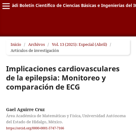
Pädi Boletín Científico de Ciencias Básicas e Ingenierías del I
Inicio
/
Archivos
/
Vol. 13 (2025): Especial (Abril)
/
Artículos de investigación
Implicaciones cardiovasculares
de la epilepsia: Monitoreo y
comparación de ECG
Gael Aguirre Cruz
Área Académica de Matemáticas y Física, Universidad Autónoma
del Estado de Hidalgo, México.
https://orcid.org/0000-0001-5747-7166