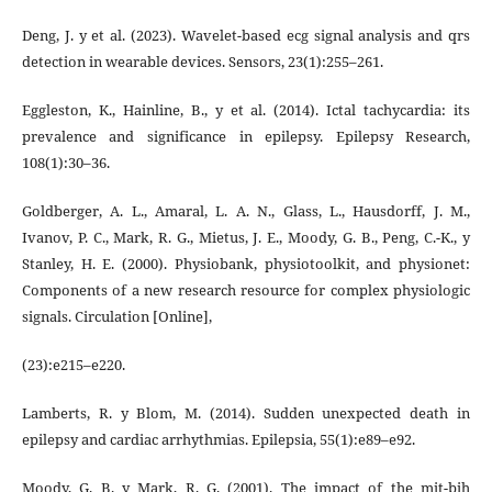
Deng, J. y et al. (2023). Wavelet-based ecg signal analysis and qrs
detection in wearable devices. Sensors, 23(1):255–261.
Eggleston, K., Hainline, B., y et al. (2014). Ictal tachycardia: its
prevalence and significance in epilepsy. Epilepsy Research,
108(1):30–36.
Goldberger, A. L., Amaral, L. A. N., Glass, L., Hausdorff, J. M.,
Ivanov, P. C., Mark, R. G., Mietus, J. E., Moody, G. B., Peng, C.-K., y
Stanley, H. E. (2000). Physiobank, physiotoolkit, and physionet:
Components of a new research resource for complex physiologic
signals. Circulation [Online],
(23):e215–e220.
Lamberts, R. y Blom, M. (2014). Sudden unexpected death in
epilepsy and cardiac arrhythmias. Epilepsia, 55(1):e89–e92.
Moody, G. B. y Mark, R. G. (2001). The impact of the mit-bih