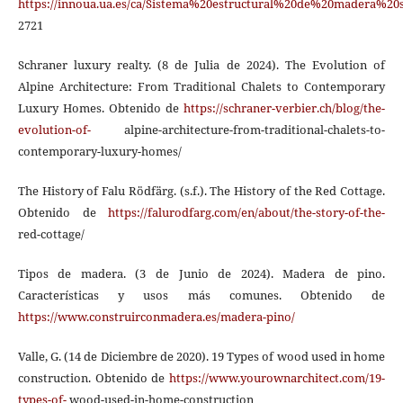
https://innoua.ua.es/ca/Sistema%20estructural%20de%20madera%20
2721
Schraner luxury realty. (8 de Julia de 2024). The Evolution of
Alpine Architecture: From Traditional Chalets to Contemporary
Luxury Homes. Obtenido de
https://schraner-verbier.ch/blog/the-
evolution-of-
alpine-architecture-from-traditional-chalets-to-
contemporary-luxury-homes/
The History of Falu Rödfärg. (s.f.). The History of the Red Cottage.
Obtenido de
https://falurodfarg.com/en/about/the-story-of-the-
red-cottage/
Tipos de madera. (3 de Junio de 2024). Madera de pino.
Características y usos más comunes. Obtenido de
https://www.construirconmadera.es/madera-pino/
Valle, G. (14 de Diciembre de 2020). 19 Types of wood used in home
construction. Obtenido de
https://www.yourownarchitect.com/19-
types-of-
wood-used-in-home-construction