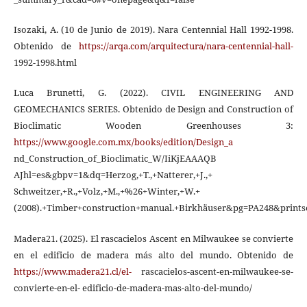
Isozaki, A. (10 de Junio de 2019). Nara Centennial Hall 1992-1998.
Obtenido de
https://arqa.com/arquitectura/nara-centennial-hall-
1992-1998.html
Luca Brunetti, G. (2022). CIVIL ENGINEERING AND
GEOMECHANICS SERIES. Obtenido de Design and Construction of
Bioclimatic Wooden Greenhouses 3:
https://www.google.com.mx/books/edition/Design_a
nd_Construction_of_Bioclimatic_W/IiKjEAAAQB
AJhl=es&gbpv=1&dq=Herzog,+T.,+Natterer,+J.,+
Schweitzer,+R.,+Volz,+M.,+%26+Winter,+W.+
(2008).+Timber+construction+manual.+Birkhäuser&pg=PA248&prints
Madera21. (2025). El rascacielos Ascent en Milwaukee se convierte
en el edificio de madera más alto del mundo. Obtenido de
https://www.madera21.cl/el-
rascacielos-ascent-en-milwaukee-se-
convierte-en-el- edificio-de-madera-mas-alto-del-mundo/