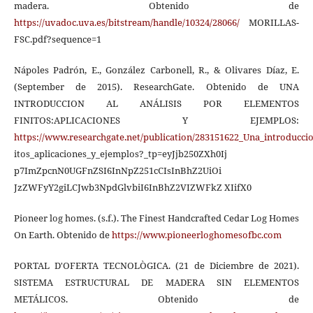
madera. Obtenido de
https://uvadoc.uva.es/bitstream/handle/10324/28066/
MORILLAS-
FSC.pdf?sequence=1
Nápoles Padrón, E., González Carbonell, R., & Olivares Díaz, E.
(September de 2015). ResearchGate. Obtenido de UNA
INTRODUCCION AL ANÁLISIS POR ELEMENTOS
FINITOS:APLICACIONES Y EJEMPLOS:
https://www.researchgate.net/publication/283151622_Una_introducci
itos_aplicaciones_y_ejemplos?_tp=eyJjb250ZXh0Ij
p7ImZpcnN0UGFnZSI6InNpZ251cCIsInBhZ2UiOi
JzZWFyY2giLCJwb3NpdGlvbiI6InBhZ2VIZWFkZ XIifX0
Pioneer log homes. (s.f.). The Finest Handcrafted Cedar Log Homes
On Earth. Obtenido de
https://www.pioneerloghomesofbc.com
PORTAL D'OFERTA TECNOLÒGICA. (21 de Diciembre de 2021).
SISTEMA ESTRUCTURAL DE MADERA SIN ELEMENTOS
METÁLICOS. Obtenido de