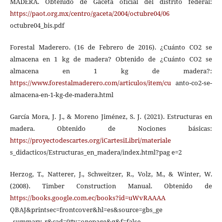
MADERA. Obtenido de Gaceta oficial del distrito federal:
https://paot.org.mx/centro/gaceta/2004/octubre04/06
octubre04_bis.pdf
Forestal Maderero. (16 de Febrero de 2016). ¿Cuánto CO2 se
almacena en 1 kg de madera? Obtenido de ¿Cuánto CO2 se
almacena en 1 kg de madera?:
https://www.forestalmaderero.com/articulos/item/cu
anto-co2-se-
almacena-en-1-kg-de-madera.html
García Mora, J. J., & Moreno Jiménez, S. J. (2021). Estructuras en
madera. Obtenido de Nociones básicas:
https://proyectodescartes.org/iCartesiLibri/materiale
s_didacticos/Estructuras_en_madera/index.html?pag e=2
Herzog, T., Natterer, J., Schweitzer, R., Volz, M., & Winter, W.
(2008). Timber Construction Manual. Obtenido de
https://books.google.com.ec/books?id=uWvRAAAA
QBAJ&printsec=frontcover&hl=es&source=gbs_ge
_summary_r&cad=0#v=onepage&q&f=false