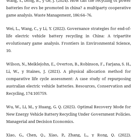
Wang, Y., Dong, B., y Ge, J. (2024). How can the recycling of power
batteries for evs be promoted in china? a multiparty cooperative
game analysis. Waste Management, 186:64–76.
Wei, L., Wang, C., y Li, Y. (2022). Governance strategies for end-of-
life electric vehicle battery recycling in China: A tripartite
evolutionary game analysis. Frontiers in Environmental Science,
10.
Wilson, N., Meiklejohn, E., Overton, B., Robinson, F., Farjana, S. H.,
Li, W., y Staines, J. (2021). A physical allocation method for
comparative life cycle assessment: A case study of repurposing
australian electric vehicle batteries. Resources, Conservation and
Recycling, 174:105759.
Wu, W., Li, M., y Huang, G. Q. (2025). Optimal Recovery Mode for
New Energy Vehicle Battery Recycling Under Government Policies.
Managerial and Decision Economics.
Xiao, G., Chen, Q., Xiao, P., Zhang, L., y Rong, Q. (2022).