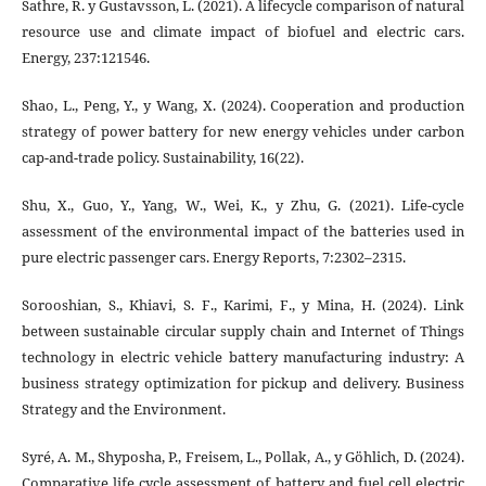
Sathre, R. y Gustavsson, L. (2021). A lifecycle comparison of natural
resource use and climate impact of biofuel and electric cars.
Energy, 237:121546.
Shao, L., Peng, Y., y Wang, X. (2024). Cooperation and production
strategy of power battery for new energy vehicles under carbon
cap-and-trade policy. Sustainability, 16(22).
Shu, X., Guo, Y., Yang, W., Wei, K., y Zhu, G. (2021). Life-cycle
assessment of the environmental impact of the batteries used in
pure electric passenger cars. Energy Reports, 7:2302–2315.
Sorooshian, S., Khiavi, S. F., Karimi, F., y Mina, H. (2024). Link
between sustainable circular supply chain and Internet of Things
technology in electric vehicle battery manufacturing industry: A
business strategy optimization for pickup and delivery. Business
Strategy and the Environment.
Syré, A. M., Shyposha, P., Freisem, L., Pollak, A., y Göhlich, D. (2024).
Comparative life cycle assessment of battery and fuel cell electric