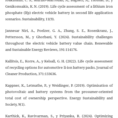
Ioakimidis, C. S., Murillo-Marrodán, A., Bagheri, A., Thomas, D., y
Genikomsakis, K. N. (2019). Life cycle assessment of a lithium iron
phosphate (lfp) electric vehicle battery in second life application
scenarios. Sustainability, 11(9).
Jannesar Niri, A., Poelzer, G. A., Zhang, S. E., Rosenkranz, J.,
Pettersson, M., y Ghorbani, Y. (2024). Sustainability challenges
throughout the electric vehicle battery value chain. Renewable
and Sustainable Energy Reviews, 191:114176.
Kallitsis, E., Korre, A., y Kelsall, G. H. (2022). Life cycle assessment
of recycling options for automotive li-ion battery packs. Journal of
Cleaner Production, 371:133636.
Kappner, K., Letmathe, P., y Weidinger, P. (2019). Optimisation of
photovoltaic and battery systems from the prosumer-oriented
total cost of ownership perspective. Energy Sustainability and
Society, 9(1).
Karthick, K., Ravivarman, S., y Priyanka, R. (2024). Optimizing