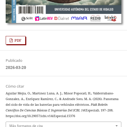
PDF
Publicado
2026-03-20
Cómo citar
Aguilar Mejia, O., Martinez Luna, A. J., Minor Popocatl, H., Valderrabano-
Gonzalez, A., Enríquez Ramírez, C., & Andrade Soto, M. A. (2026). Panorama
del ciclo de vida de las baterías para vehículos eléctricos.
Pädi Boletín
Científico De Ciencias Básicas E Ingenierías Del ICBI
,
14
(Especial), 197–208.
https://doi.org/10.29057/icbi.v14iEspecial.15376
Más formatos de cita