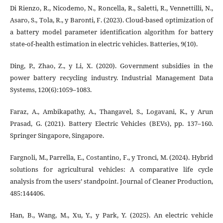
Di Rienzo, R., Nicodemo, N., Roncella, R., Saletti, R., Vennettilli, N.,
Asaro, S., Tola, R., y Baronti, F. (2023). Cloud-based optimization of
a battery model parameter identification algorithm for battery
state-of-health estimation in electric vehicles. Batteries, 9(10).
Ding, P., Zhao, Z., y Li, X. (2020). Government subsidies in the
power battery recycling industry. Industrial Management Data
Systems, 120(6):1059–1083.
Faraz, A., Ambikapathy, A., Thangavel, S., Logavani, K., y Arun
Prasad, G. (2021). Battery Electric Vehicles (BEVs), pp. 137–160.
Springer Singapore, Singapore.
Fargnoli, M., Parrella, E., Costantino, F., y Tronci, M. (2024). Hybrid
solutions for agricultural vehicles: A comparative life cycle
analysis from the users’ standpoint. Journal of Cleaner Production,
485:144406.
Han, B., Wang, M., Xu, Y., y Park, Y. (2025). An electric vehicle