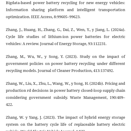
Bigdata-based power battery recycling for new energy vehicles:
Information sharing platform and intelligent transportation
optimization. IEEE Access, 8:99605–99623.
Zhang, J., Huang, H., Zhang, G., Dai, Z., Wen, Y., y Jiang, L. (2024a).
Cycle life studies of lithium-ion power batteries for electric
vehicles: A review. Journal of Energy Storage, 93:112231.
Zhang, M., Wu, W., y Song, Y. (2023). Study on the impact of
government policies on power battery recycling under different
recycling models. Journal of Cleaner Production, 413:137492.
Zhang, W., Liu, X., Zhu, L., Wang, W., y Song, H. (2024b). Pricing and
production rd decisions in power battery closed-loop supply chain
considering government subsidy. Waste Management, 190:409–
422.
Zhang, W. y Yang, J. (2023). The impact of hybrid energy storage
system on the battery cycle life of replaceable battery electric