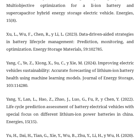
Multiobjective optimization for a li-ion battery and
supercapacitor hybrid energy storage electric vehicle. Energies,
15(8).
Xu, L., Wu, F., Chen, R., y Li, L. (2023). Data-driven-aided strategies
in battery lifecycle management: Prediction, monitoring, and
optimization. Energy Storage Materials, 59:102785.
Yang, C., Ye, Z., Xiong, X., Su, C., y Xie, M. (2024). Improving electric
vehicles sustainability: Accurate forecasting of lithium-ion battery
health using machine learning models. Journal of Energy Storage,
103:114280.
Yang, Y., Lan, L., Hao, Z., Zhao, J., Luo, G., Fu, P., y Chen, Y. (2022).
Life cycle prediction assessment of battery electrical vehicles with
special focus on different lithium-ion power batteries in china.
Energies, 15(15).
Yu, H., Dai, H., Tian, G., Xie, Y., Wu, B., Zhu, Y., Li, H., y Wu, H. (2020).