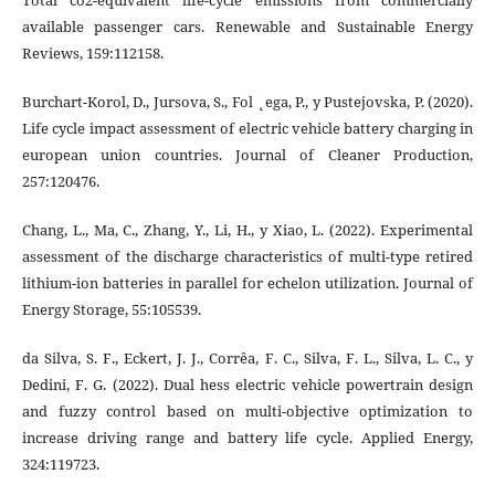
Total co2-equivalent life-cycle emissions from commercially
available passenger cars. Renewable and Sustainable Energy
Reviews, 159:112158.
Burchart-Korol, D., Jursova, S., Fol ˛ega, P., y Pustejovska, P. (2020).
Life cycle impact assessment of electric vehicle battery charging in
european union countries. Journal of Cleaner Production,
257:120476.
Chang, L., Ma, C., Zhang, Y., Li, H., y Xiao, L. (2022). Experimental
assessment of the discharge characteristics of multi-type retired
lithium-ion batteries in parallel for echelon utilization. Journal of
Energy Storage, 55:105539.
da Silva, S. F., Eckert, J. J., Corrêa, F. C., Silva, F. L., Silva, L. C., y
Dedini, F. G. (2022). Dual hess electric vehicle powertrain design
and fuzzy control based on multi-objective optimization to
increase driving range and battery life cycle. Applied Energy,
324:119723.