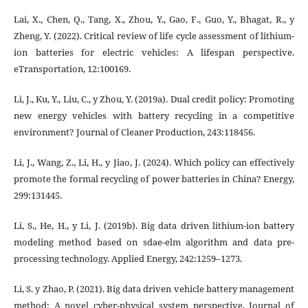
Lai, X., Chen, Q., Tang, X., Zhou, Y., Gao, F., Guo, Y., Bhagat, R., y
Zheng, Y. (2022). Critical review of life cycle assessment of lithium-
ion batteries for electric vehicles: A lifespan perspective.
eTransportation, 12:100169.
Li, J., Ku, Y., Liu, C., y Zhou, Y. (2019a). Dual credit policy: Promoting
new energy vehicles with battery recycling in a competitive
environment? Journal of Cleaner Production, 243:118456.
Li, J., Wang, Z., Li, H., y Jiao, J. (2024). Which policy can effectively
promote the formal recycling of power batteries in China? Energy,
299:131445.
Li, S., He, H., y Li, J. (2019b). Big data driven lithium-ion battery
modeling method based on sdae-elm algorithm and data pre-
processing technology. Applied Energy, 242:1259–1273.
Li, S. y Zhao, P. (2021). Big data driven vehicle battery management
method: A novel cyber-physical system perspective. Journal of