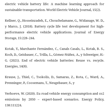
electric vehicle battery life: A machine learning approach for
sustainable transportation. World Electric Vehicle Journal, 15(2).
Kellner, Q., Hosseinzadeh, E., Chouchelamane, G., Widanage, W. D.,
y Marco, J. (2018). Battery cycle life test development for high-
performance electric vehicle applications. Journal of Energy
Storage, 15:228–244.
Kotak, Y., Marchante Fernández, C., Canals Casals, L., Kotak, B. S.,
Koch, D., Geisbauer, C., Trilla, L., Gómez-Núñez, A., y Schweiger, H.-
G. (2021). End of electric vehicle batteries: Reuse vs. recycle.
Energies, 14(8).
Krause, J., Thiel, C., Tsokolis, D., Samaras, Z., Rota, C., Ward, A.,
Prenninger, P., Coosemans, T., Neugebauer, S., y
Verhoeve, W. (2020). Eu road vehicle energy consumption and co2
emissions by 2050 – expert-based scenarios. Energy Policy,
138:111224.