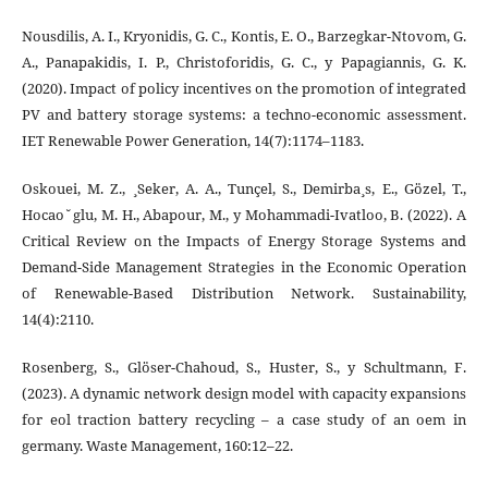
Nousdilis, A. I., Kryonidis, G. C., Kontis, E. O., Barzegkar-Ntovom, G.
A., Panapakidis, I. P., Christoforidis, G. C., y Papagiannis, G. K.
(2020). Impact of policy incentives on the promotion of integrated
PV and battery storage systems: a techno-economic assessment.
IET Renewable Power Generation, 14(7):1174–1183.
Oskouei, M. Z., ¸Seker, A. A., Tunçel, S., Demirba¸s, E., Gözel, T.,
Hocao˘glu, M. H., Abapour, M., y Mohammadi-Ivatloo, B. (2022). A
Critical Review on the Impacts of Energy Storage Systems and
Demand-Side Management Strategies in the Economic Operation
of Renewable-Based Distribution Network. Sustainability,
14(4):2110.
Rosenberg, S., Glöser-Chahoud, S., Huster, S., y Schultmann, F.
(2023). A dynamic network design model with capacity expansions
for eol traction battery recycling – a case study of an oem in
germany. Waste Management, 160:12–22.