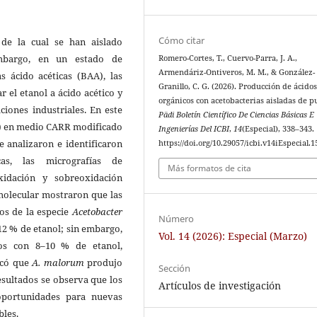
Cómo citar
de la cual se han aislado
embargo, en un estado de
Romero-Cortes, T., Cuervo-Parra, J. A.,
Armendáriz-Ontiveros, M. M., & González-
s ácido acéticas (BAA), las
Granillo, C. G. (2026). Producción de ácido
 el etanol a ácido acético y
orgánicos con acetobacterias aisladas de p
ciones industriales. En este
Pädi Boletín Científico De Ciencias Básicas E
as) en medio CARR modificado
Ingenierías Del ICBI
,
14
(Especial), 338–343.
e analizaron e identificaron
https://doi.org/10.29057/icbi.v14iEspecial.
cas, las micrografías de
Más formatos de cita
xidación y sobreoxidación
molecular mostraron que las
os de la especie
Acetobacter
Número
12 % de etanol; sin embargo,
Vol. 14 (2026): Especial (Marzo)
os con 8–10 % de etanol,
dicó que
A. malorum
produjo
Sección
esultados se observa que los
Artículos de investigación
oportunidades para nuevas
bles.