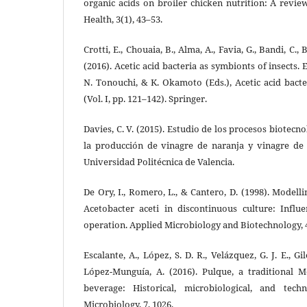
organic acids on broiler chicken nutrition: A revi
Health, 3(1), 43–53.
Crotti, E., Chouaia, B., Alma, A., Favia, G., Bandi, C.,
(2016). Acetic acid bacteria as symbionts of insects.
N. Tonouchi, & K. Okamoto (Eds.), Acetic acid bact
(Vol. I, pp. 121–142). Springer.
Davies, C. V. (2015). Estudio de los procesos biotecno
la producción de vinagre de naranja y vinagre de 
Universidad Politécnica de Valencia.
De Ory, I., Romero, L., & Cantero, D. (1998). Modell
Acetobacter aceti in discontinuous culture: Infl
operation. Applied Microbiology and Biotechnology, 
Escalante, A., López, S. D. R., Velázquez, G. J. E., G
López-Munguía, A. (2016). Pulque, a traditional 
beverage: Historical, microbiological, and techn
Microbiology, 7, 1026.