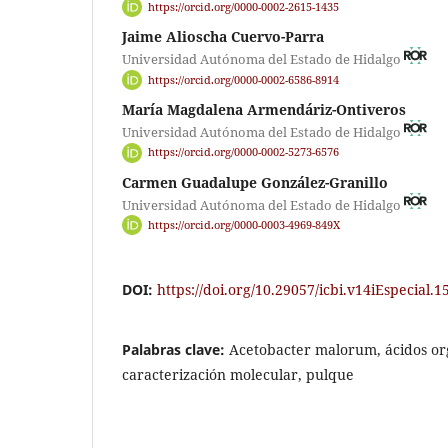
https://orcid.org/0000-0002-2615-1435
Jaime Alioscha Cuervo-Parra
Universidad Autónoma del Estado de Hidalgo
https://orcid.org/0000-0002-6586-8914
María Magdalena Armendáriz-Ontiveros
Universidad Autónoma del Estado de Hidalgo
https://orcid.org/0000-0002-5273-6576
Carmen Guadalupe González-Granillo
Universidad Autónoma del Estado de Hidalgo
https://orcid.org/0000-0003-4969-849X
DOI:
https://doi.org/10.29057/icbi.v14iEspecial.1
Palabras clave:
Acetobacter malorum, ácidos or
caracterización molecular, pulque