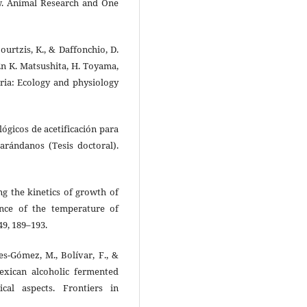
ew. Animal Research and One
 Bourtzis, K., & Daffonchio, D.
 En K. Matsushita, H. Toyama,
eria: Ecology and physiology
lógicos de acetificación para
arándanos (Tesis doctoral).
ing the kinetics of growth of
uence of the temperature of
49, 189–193.
iles-Gómez, M., Bolívar, F., &
Mexican alcoholic fermented
ical aspects. Frontiers in