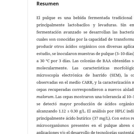
Resumen
El pulque es una bebida fermentada tradicional 
principalmente lactobacilos y levaduras. Sin 
fermentación avanzado se desarrollan las bacteria
cuales son conocidas por la capacidad de transformar
producir otros ácidos orgánicos con diversas aplica
estudio, se inocularon muestras de pulque (3–10 dí
a 30 °C por 3 días. Las colonias de BAA obtenidas s
molecularmente. Las características morfológi
microscopía electrónica de barrido (SEM), la o
observadas en el medio CARR, y la caracterización 
cepas recuperadas correspondieron a nuevos aislad
malorum
. Las cepas mostraron una tolerancia al 10–
se detectó mayor producción de ácidos orgánic
alcanzando 1.12 ± 0.30 g/L. El análisis por HPLC in
principalmente ácido butírico (37 mg/L). Con estos r
microorganismos presentes en el pulque abren 
aplicaciones y/o el desarrollo de tecnologías sustenta