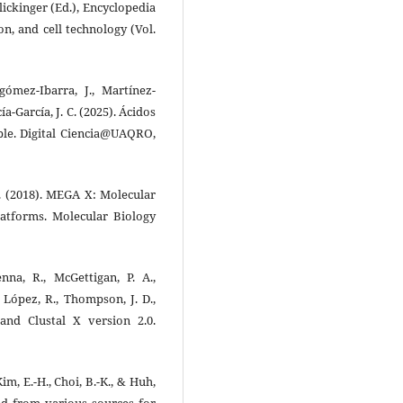
lickinger (Ed.), Encyclopedia
on, and cell technology (Vol.
gómez-Ibarra, J., Martínez-
a-García, J. C. (2025). Ácidos
ible. Digital Ciencia@UAQRO,
 K. (2018). MEGA X: Molecular
latforms. Molecular Biology
nna, R., McGettigan, P. A.,
, López, R., Thompson, J. D.,
 and Clustal X version 2.0.
 Kim, E.-H., Choi, B.-K., & Huh,
ated from various sources for