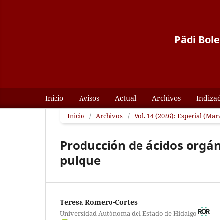
Pädi Bole
Inicio
Avisos
Actual
Archivos
Indiza
Inicio
/
Archivos
/
Vol. 14 (2026): Especial (Mar
Producción de ácidos orgán
pulque
Teresa Romero-Cortes
Universidad Autónoma del Estado de Hidalgo