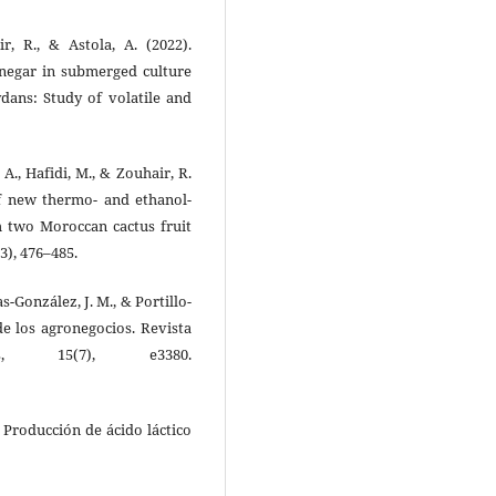
ir, R., & Astola, A. (2022).
vinegar in submerged culture
ans: Study of volatile and
, A., Hafidi, M., & Zouhair, R.
of new thermo- and ethanol-
m two Moroccan cactus fruit
3), 476–485.
as-González, J. M., & Portillo-
de los agronegocios. Revista
s, 15(7), e3380.
). Producción de ácido láctico