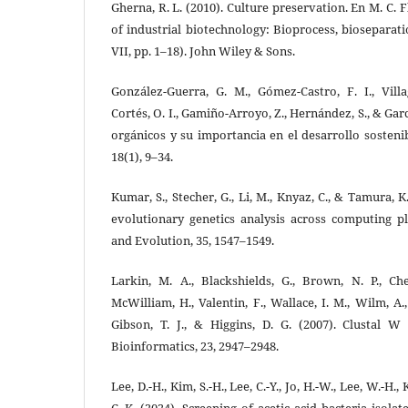
Gherna, R. L. (2010). Culture preservation. En M. C. F
of industrial biotechnology: Bioprocess, bioseparati
VII, pp. 1–18). John Wiley & Sons.
González-Guerra, G. M., Gómez-Castro, F. I., Villa
Cortés, O. I., Gamiño-Arroyo, Z., Hernández, S., & Garcí
orgánicos y su importancia en el desarrollo sosten
18(1), 9–34.
Kumar, S., Stecher, G., Li, M., Knyaz, C., & Tamura,
evolutionary genetics analysis across computing p
and Evolution, 35, 1547–1549.
Larkin, M. A., Blackshields, G., Brown, N. P., Che
McWilliam, H., Valentin, F., Wallace, I. M., Wilm, A.
Gibson, T. J., & Higgins, D. G. (2007). Clustal W
Bioinformatics, 23, 2947–2948.
Lee, D.-H., Kim, S.-H., Lee, C.-Y., Jo, H.-W., Lee, W.-H.,
C.-K. (2024). Screening of acetic acid bacteria isol