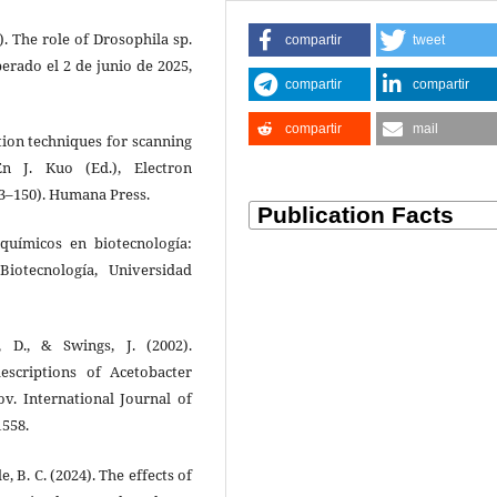
1). The role of Drosophila sp.
compartir
tweet
erado el 2 de junio de 2025,
compartir
compartir
compartir
mail
tion techniques for scanning
En J. Kuo (Ed.), Electron
33–150). Humana Press.
-químicos en biotecnología:
Biotecnología, Universidad
, D., & Swings, J. (2002).
scriptions of Acetobacter
v. International Journal of
1558.
, B. C. (2024). The effects of