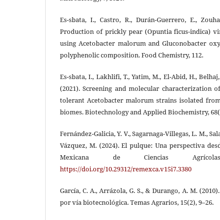
Es-sbata, I., Castro, R., Durán-Guerrero, E., Zouha
Production of prickly pear (Opuntia ficus-indica) 
using Acetobacter malorum and Gluconobacter oxyd
polyphenolic composition. Food Chemistry, 112.
Es-sbata, I., Lakhlifi, T., Yatim, M., El-Abid, H., Belhaj
(2021). Screening and molecular characterization 
tolerant Acetobacter malorum strains isolated fro
biomes. Biotechnology and Applied Biochemistry, 68(
Fernández-Galicia, Y. V., Sagarnaga-Villegas, L. M., Sal
Vázquez, M. (2024). El pulque: Una perspectiva des
Mexicana de Ciencias Agrícola
https://doi.org/10.29312/remexca.v15i7.3380
García, C. A., Arrázola, G. S., & Durango, A. M. (2010
por vía biotecnológica. Temas Agrarios, 15(2), 9–26.