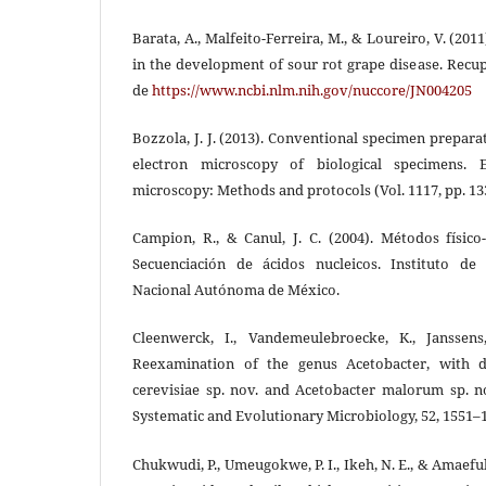
Barata, A., Malfeito-Ferreira, M., & Loureiro, V. (201
in the development of sour rot grape disease. Recup
de
https://www.ncbi.nlm.nih.gov/nuccore/JN004205
Bozzola, J. J. (2013). Conventional specimen prepara
electron microscopy of biological specimens. 
microscopy: Methods and protocols (Vol. 1117, pp. 1
Campion, R., & Canul, J. C. (2004). Métodos físico
Secuenciación de ácidos nucleicos. Instituto de 
Nacional Autónoma de México.
Cleenwerck, I., Vandemeulebroecke, K., Janssens
Reexamination of the genus Acetobacter, with de
cerevisiae sp. nov. and Acetobacter malorum sp. no
Systematic and Evolutionary Microbiology, 52, 1551–
Chukwudi, P., Umeugokwe, P. I., Ikeh, N. E., & Amaefule